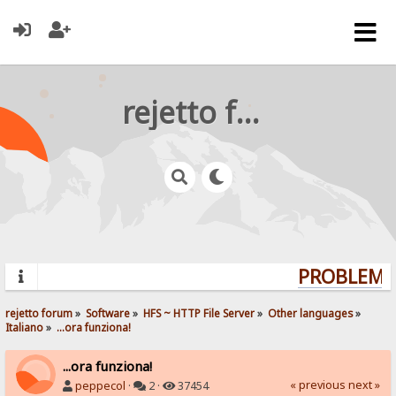
rejetto forum
PROBLEMS?
rejetto forum
»
Software
»
HFS ~ HTTP File Server
»
Other languages
»
Italiano
»
...ora funziona!
...ora funziona!
« previous
next »
peppecol
·
2 ·
37454