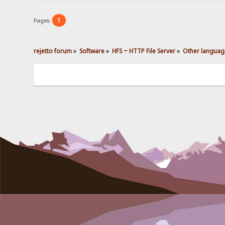
1
Pages:
rejetto forum
»
Software
»
HFS ~ HTTP File Server
»
Other languag