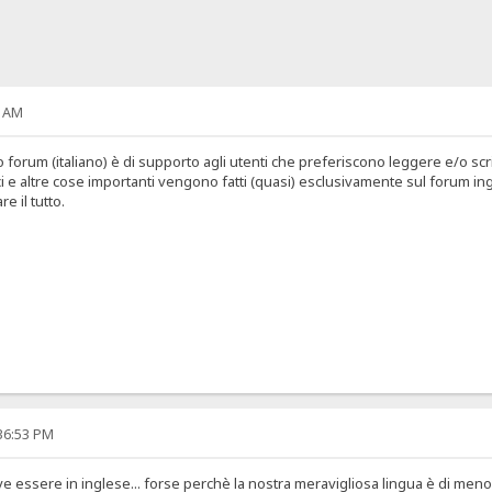
7 AM
forum (italiano) è di supporto agli utenti che preferiscono leggere e/o scriv
ci e altre cose importanti vengono fatti (quasi) esclusivamente sul forum in
e il tutto.
:36:53 PM
e essere in inglese... forse perchè la nostra meravigliosa lingua è di meno...