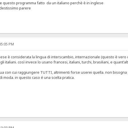
e questo programma fatto da un italiano perchè è in inglese
odestissimo parere
:05:05 PM
lese è considerata la lingua di interscambio, internazionale (questo è vero 
 italiani. così invece lo usano francesi, italiani, turchi, brasiliani, e quant'alt
ua con cui raggiungere TUTTI, altrimenti forse userei quella. non bisogna 
i moda. in questo caso é una scelta pratica.
:53:03 PM