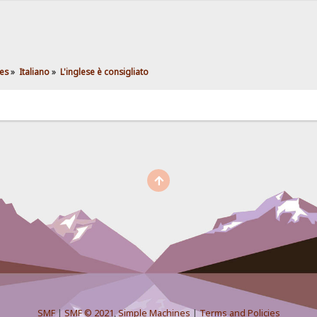
es
»
Italiano
»
L'inglese è consigliato
SMF
|
SMF © 2021
,
Simple Machines
|
Terms and Policies