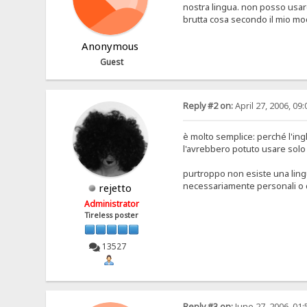
nostra lingua. non posso usar
brutta cosa secondo il mio m
Anonymous
Guest
Reply #2 on:
April 27, 2006, 09
è molto semplice: perché l'ing
l'avrebbero potuto usare solo gli
purtroppo non esiste una ling
necessariamente personali o d
rejetto
Administrator
Tireless poster
13527
Reply #3 on:
June 27, 2006, 01