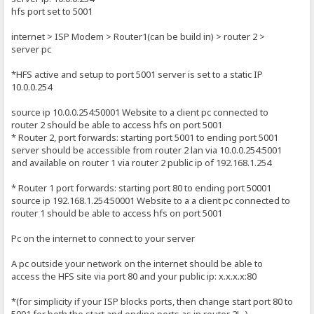
hfs port set to 5001
internet > ISP Modem > Router1(can be build in) > router 2 >
server pc
*HFS active and setup to port 5001 server is set to a static IP
10.0.0.254
source ip 10.0.0.254:50001 Website to a client pc connected to
router 2 should be able to access hfs on port 5001
* Router 2, port forwards: starting port 5001 to ending port 5001
server should be accessible from router 2 lan via 10.0.0.254:5001
and available on router 1 via router 2 public ip of 192.168.1.254
* Router 1 port forwards: starting port 80 to ending port 50001
source ip 192.168.1.254:50001 Website to a a client pc connected to
router 1 should be able to access hfs on port 5001
Pc on the internet to connect to your server
A pc outside your network on the internet should be able to
access the HFS site via port 80 and your public ip: x.x.x.x:80
*(for simplicity if your ISP blocks ports, then change start port 80 to