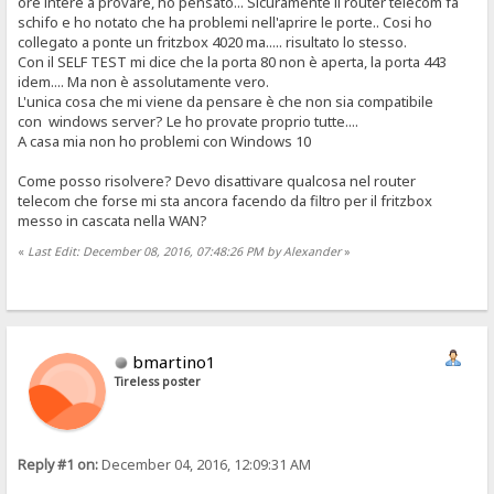
ore intere a provare, ho pensato... Sicuramente il router telecom fa
schifo e ho notato che ha problemi nell'aprire le porte.. Cosi ho
collegato a ponte un fritzbox 4020 ma..... risultato lo stesso.
Con il SELF TEST mi dice che la porta 80 non è aperta, la porta 443
idem.... Ma non è assolutamente vero.
L'unica cosa che mi viene da pensare è che non sia compatibile
con windows server? Le ho provate proprio tutte....
A casa mia non ho problemi con Windows 10
Come posso risolvere? Devo disattivare qualcosa nel router
telecom che forse mi sta ancora facendo da filtro per il fritzbox
messo in cascata nella WAN?
«
Last Edit: December 08, 2016, 07:48:26 PM by Alexander
»
bmartino1
Tireless poster
Reply #1 on:
December 04, 2016, 12:09:31 AM