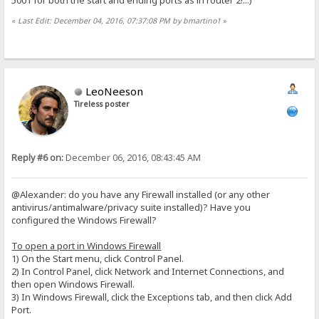
5001 for both the start and ending ports as in router 2!...)
«
Last Edit: December 04, 2016, 07:37:08 PM by bmartino1
»
LeoNeeson
Tireless poster
Reply #6 on:
December 06, 2016, 08:43:45 AM
@Alexander: do you have any Firewall installed (or any other
antivirus/antimalware/privacy suite installed)? Have you
configured the Windows Firewall?
To open a port in Windows Firewall
1) On the Start menu, click Control Panel.
2) In Control Panel, click Network and Internet Connections, and
then open Windows Firewall.
3) In Windows Firewall, click the Exceptions tab, and then click Add
Port.