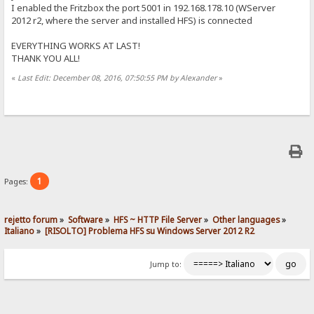
I enabled the Fritzbox the port 5001 in 192.168.178.10 (WServer
2012 r2, where the server and installed HFS) is connected
EVERYTHING WORKS AT LAST!
THANK YOU ALL!
«
Last Edit: December 08, 2016, 07:50:55 PM by Alexander
»
1
Pages:
rejetto forum
»
Software
»
HFS ~ HTTP File Server
»
Other languages
»
Italiano
»
[RISOLTO] Problema HFS su Windows Server 2012 R2
Jump to: