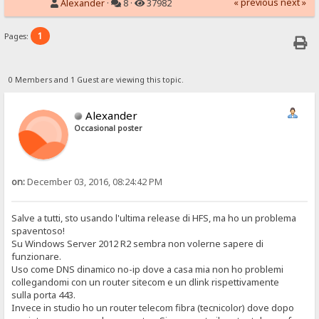
« previous
next »
Alexander
·
8 ·
37982
1
Pages:
0 Members and 1 Guest are viewing this topic.
Alexander
Occasional poster
on:
December 03, 2016, 08:24:42 PM
Salve a tutti, sto usando l'ultima release di HFS, ma ho un problema
spaventoso!
Su Windows Server 2012 R2 sembra non volerne sapere di
funzionare.
Uso come DNS dinamico no-ip dove a casa mia non ho problemi
collegandomi con un router sitecom e un dlink rispettivamente
sulla porta 443.
Invece in studio ho un router telecom fibra (tecnicolor) dove dopo