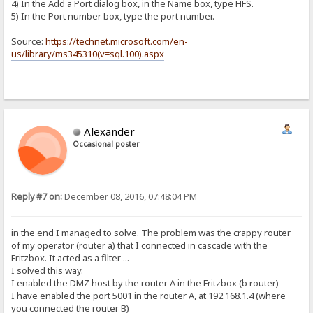
4) In the Add a Port dialog box, in the Name box, type HFS.
5) In the Port number box, type the port number.
Source:
https://technet.microsoft.com/en-
us/library/ms345310(v=sql.100).aspx
Alexander
Occasional poster
Reply #7 on:
December 08, 2016, 07:48:04 PM
in the end I managed to solve. The problem was the crappy router
of my operator (router a) that I connected in cascade with the
Fritzbox. It acted as a filter ...
I solved this way.
I enabled the DMZ host by the router A in the Fritzbox (b router)
I have enabled the port 5001 in the router A, at 192.168.1.4 (where
you connected the router B)