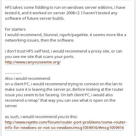
HFS takes some fiddling to run on windows server editions, i have
tested it, and it worked on server 2008 r2. I haven't tested any
software of future server builds.
For starters
I would recommend, Stunnel, ngork/pagekite. it seems more like a
networking issues, then the software.
i don't trust HFS self test, i would recommend a proxy site, or can
you see me site that scans your ports.
http://www.canyouseeme.org/
-----------
Also i would recommend:
on a client PC, i would recommend trying to connect on the lan to
make sure it is leaving the server pc. Before looking at the router
issue you seem to be faceing. On teh cleint PC, i would also
recomend a nmap" that way you can see what is open on the
server.
as such, i would recommend you to this:
http://www.rejetto.com/forum/router-port-problems/some-router-
info-for-newbies-or-not-so-newbies/msg1059916/#msg1059916