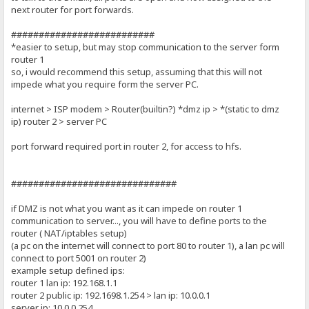
next router for port forwards.
##########################
*easier to setup, but may stop communication to the server form
router 1
so, i would recommend this setup, assuming that this will not
impede what you require form the server PC.
internet > ISP modem > Router(builtin?) *dmz ip > *(static to dmz
ip) router 2 > server PC
port forward required port in router 2, for access to hfs.
##############################
if DMZ is not what you want as it can impede on router 1
communication to server..., you will have to define ports to the
router ( NAT/iptables setup)
(a pc on the internet will connect to port 80 to router 1), a lan pc will
connect to port 5001 on router 2)
example setup defined ips:
router 1 lan ip: 192.168.1.1
router 2 public ip: 192.1698.1.254 > lan ip: 10.0.0.1
server ip: 10.0.0.254