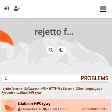
rejetto forum
PROBLEMS? 
rejetto forum
»
Software
»
HFS ~ HTTP File Server
»
Other languages
»
Pусский
»
Шаблон HFS rywy
Шаблон HFS rywy
« previous
next »
radioactive68
·
22 ·
111152