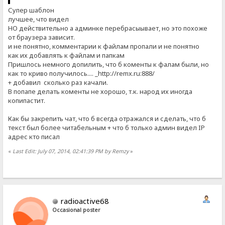
Супер шаблон
лучшее, что видел
НО действительно а админке перебрасыывает, но это похоже
от браузера зависит.
и не понятно, комментарии к файлам пропали и не понятно
как их добавлять к файлам и папкам
Пришлось немного допилить, что б коменты к фалам были, но
как то криво получилось.... _http://remx.ru:888/
+ добавил сколько раз качали.
В попапе делать коменты не хорошо, т.к. народ их иногда
копипастит.
Как бы закрепить чат, что б всегда отражался и сделать, что б
текст был более читабельным + что б только админ видел IP
адрес кто писал
«
Last Edit: July 07, 2014, 02:41:39 PM by Remzy
»
radioactive68
Occasional poster