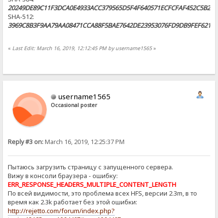
20249DE89C11F3DCA0E4933ACC379565D5F4F640571ECFCFAF452C5B2CC
SHA-512:
3969C8B3F9AA79AA08471CCA88F5BAE7642DE23953076FD9DB9FEF62126
«
Last Edit: March 16, 2019, 12:12:45 PM by username1565
»
username1565
Occasional poster
Reply #3 on:
March 16, 2019, 12:25:37 PM
Пытаюсь загрузить страницу с запущенного сервера.
Вижу в консоли браузера - ошибку:
ERR_RESPONSE_HEADERS_MULTIPLE_CONTENT_LENGTH
По всей видимости, это проблема всех HFS, версии 2.3m, в то
время как 2.3k работает без этой ошибки:
http://rejetto.com/forum/index.php?