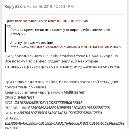
Reply #2 on:
March 16, 2019, 12:09:34 PM
Quote from: username1565 on March 07, 2019, 06:31:55 AM
Пришло время почистить софтину от вирей, либо выложить её
исходник.
А то, ну не дело же вообще:
https://www.virustotal.com/#/file/e2d8b04643c3895f6bd382f6a83c1848953
Ой, у оригинального HFS c virustotal'ом тоже не очень хорошо.
Всё потому что сервер отдаёт файлы, и некоторые
антивирусы рассматривают это как утечку данных из системы.
Прицеплю сюда хэши файла, из первого поста этой темы, для
поиска темы по хешам.
Хэши рассчитаны - программой
MultiHasher
:
CRC32:
B4691B41
MD5:
D31E72F09BB1DF41CDF577B6B0617557
RIPEMD-160:
F125F9E9245EF91DE5F9311C408D19A3EFE6C291
SHA-1:
AB87681D73B5F81425E34F1ACDB575F62BAC2ED1
SHA-256:
E2D8B04643C3895F6BD382F6A83C1848953D182DC3E6D4CDDAE0BD0DA
SHA-384: