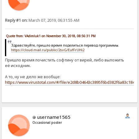
Reply #1 on:
March 07, 2019, 06:31:55 AM
Quote from: VAdimluk1 on November 30, 2018, 08:56:31 PM
Здравствуйте, пришло время поделиться перевод программы.
https://cloud.mail.ru/public/2svG/EufFrUHi2
Пришло время почистить софтину от вирей, либо выложить
её исходник.
А то, ну не дело же вообще:
https://www.virustotal.com/#/file/e2d8b04643c3895f6bd382f6a83c18
username1565
Occasional poster