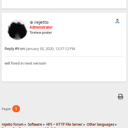
rejetto
Administrator
Tireless poster
Reply #9 on:
January 30, 2020, 12:37:12 PM
will fixed in next version
1
Pages:
rejetto forum
»
Software
»
HFS ~ HTTP File Server
»
Other languages
»