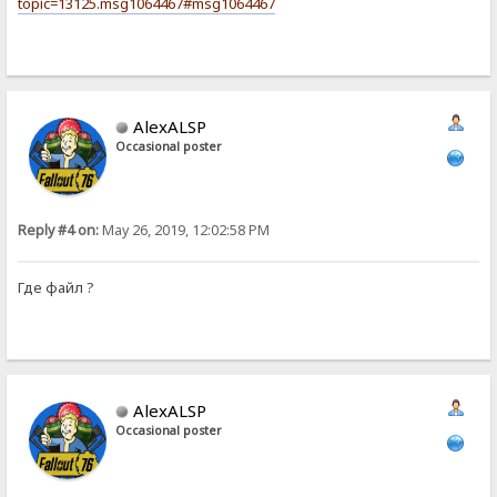
topic=13125.msg1064467#msg1064467
AlexALSP
Occasional poster
Reply #4 on:
May 26, 2019, 12:02:58 PM
Где файл ?
AlexALSP
Occasional poster