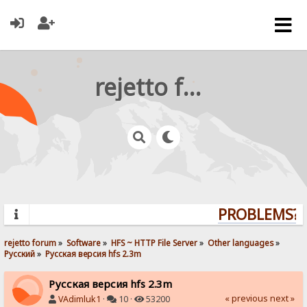
rejetto forum
PROBLEMS? Q
rejetto forum
»
Software
»
HFS ~ HTTP File Server
»
Other languages
»
Pусский
»
Русская версия hfs 2.3m
Русская версия hfs 2.3m
« previous
next »
VAdimluk1
·
10 ·
53200