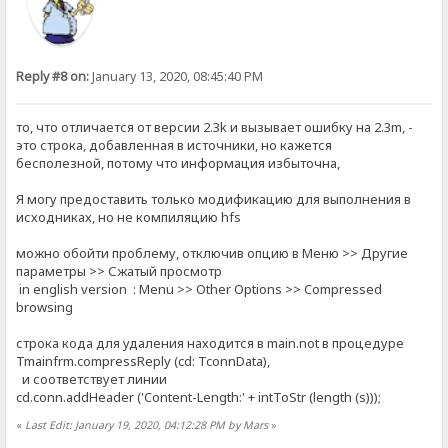
Reply #8 on:
January 13, 2020, 08:45:40 PM
то, что отличается от версии 2.3k и вызывает ошибку на 2.3m, -
это строка, добавленная в источники, но кажется
бесполезной, потому что информация избыточна,
Я могу предоставить только модификацию для выполнения в
исходниках, но не компиляцию hfs
можно обойти проблему, отключив опцию в Меню >> Другие
параметры >> Сжатый просмотр
in english version : Menu >> Other Options >> Compressed
browsing
строка кода для удаления находится в main.not в процедуре
Tmainfrm.compressReply (cd: TconnData),
и соответствует линии
cd.conn.addHeader ('Content-Length:' + intToStr (length (s)));
«
Last Edit: January 19, 2020, 04:12:28 PM by Mars
»