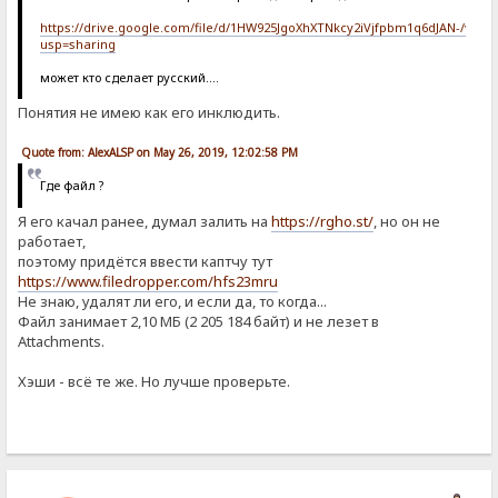
https://drive.google.com/file/d/1HW925JgoXhXTNkcy2iVjfpbm1q6dJAN-/view?
usp=sharing
может кто сделает русский....
Понятия не имею как его инклюдить.
Quote from: AlexALSP on May 26, 2019, 12:02:58 PM
Где файл ?
Я его качал ранее, думал залить на
https://rgho.st/
, но он не
работает,
поэтому придётся ввести каптчу тут
https://www.filedropper.com/hfs23mru
Не знаю, удалят ли его, и если да, то когда...
Файл занимает 2,10 МБ (2 205 184 байт) и не лезет в
Attachments.
Хэши - всё те же. Но лучше проверьте.