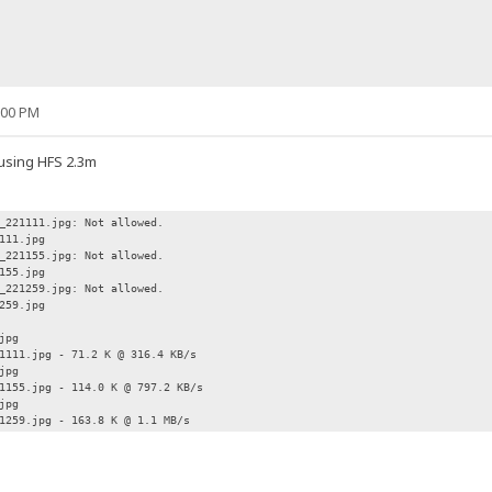
:00 PM
 using HFS 2.3m
_221111.jpg: Not allowed.
111.jpg
_221155.jpg: Not allowed.
155.jpg
_221259.jpg: Not allowed.
259.jpg
jpg
1111.jpg - 71.2 K @ 316.4 KB/s
jpg
1155.jpg - 114.0 K @ 797.2 KB/s
jpg
1259.jpg - 163.8 K @ 1.1 MB/s