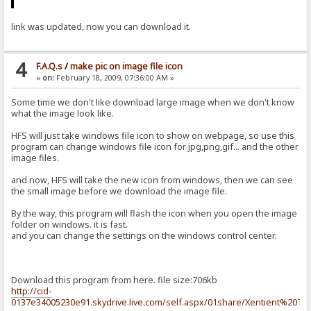
link was updated, now you can download it.
4
F.A.Q.s
/
make pic on image file icon
«
on:
February 18, 2009, 07:36:00 AM »
Some time we don't like download large image when we don't know
what the image look like.
HFS will just take windows file icon to show on webpage, so use this
program can change windows file icon for jpg,png,gif... and the other
image files.
and now, HFS will take the new icon from windows, then we can see
the small image before we download the image file.
By the way, this program will flash the icon when you open the image
folder on windows. it is fast.
and you can change the settings on the windows control center.
Download this program from here. file size:706kb
http://cid-
0137e34005230e91.skydrive.live.com/self.aspx/01share/Xentient%20Th