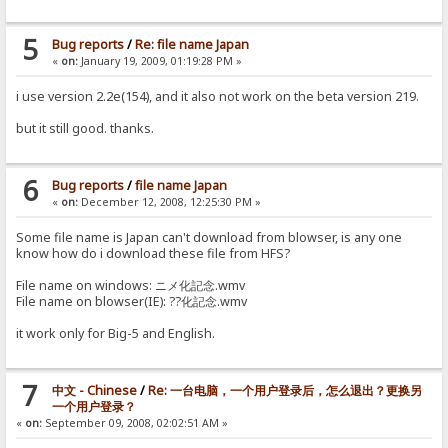
5
Bug reports
/
Re: file name Japan
«
on:
January 19, 2009, 01:19:28 PM »
i use version 2.2e(154), and it also not work on the beta version 219.
but it still good. thanks.
6
Bug reports
/
file name Japan
«
on:
December 12, 2008, 12:25:30 PM »
Some file name is Japan can't download from blowser, is any one
know how do i download these file from HFS?
File name on windows: ニメ化記念.wmv
File name on blowser(IE): ??化記念.wmv
it work only for Big-5 and English.
7
中文 - Chinese
/
Re: 一台电脑，一个用户登录后，怎么退出？更换另
一个用户登录？
«
on:
September 09, 2008, 02:02:51 AM »