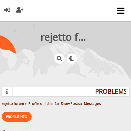
rejetto forum
PROBLEMS? 
rejetto forum
»
Profile of ifchen2
»
Show Posts
»
Messages
PROFILE INFO