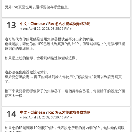
另外Log頁面也可以選擇要儲存哪些信息。
13
中文 - Chinese
/
Re: 怎么才能成功弄成功呢
«
on:
April 27, 2008, 03:25:09 PM »
這可能代表你的電腦是使用集線器撥號後再分出來的網路。
也就是說，即使你的HFS已經找到真實的對外IP，但遠端網路上的電腦卻只能
連到你的集線器上。
如果是上述的情形，會看到網路連線變成這樣。
這必須在集線器做設定才行。
至於要怎麼設定.... 再IE的網址列輸入你使用的"預設閘道"就可以到設定網頁
了。
接下來就要看用哪個牌子的集線器了... 這個得靠自己啦，每個牌子的設定介面
都不太一樣。
14
中文 - Chinese
/
Re: 怎么才能成功弄成功呢
«
on:
April 21, 2008, 07:30:16 AM »
如果您的IP是顯示192開頭的話，代表說您所用的是內網的IP，無法給內網以