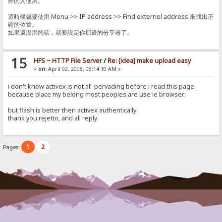
外的人使用。
這時候就要使用 Menu >> IP address >> Find externel address 來找出正
確的位置。
如果還沒用的話，就要設定你那邊的分享器了。
15
HFS ~ HTTP File Server
/
Re: [idea] make upload easy
«
on:
April 02, 2008, 08:14:10 AM »
i don't know activex is not all-pervading before i read this page.
because place my belong most peoples are use ie browser.
but flash is better then activex authentically.
thank you rejetto, and all reply.
1
2
Pages: