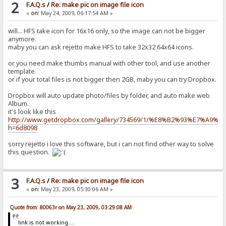
2
F.A.Q.s
/
Re: make pic on image file icon
«
on:
May 24, 2009, 06:17:54 AM »
will... HFS take icon for 16x16 only, so the image can not be bigger
anymore.
maby you can ask rejetto make HFS to take 32x32 64x64 icons.
or you need make thumbs manual with other tool, and use another
template.
or if your total files is not bigger then 2GB, maby you can try Dropbox.
Dropbox will auto update photo/files by folder, and auto make web
Album.
it's look like this
http://www.getdropbox.com/gallery/734569/1/%E8%B2%93%E7%A9%B
h=6d8098
sorry rejetto i love this software, but i can not find other way to solve
this question.
3
F.A.Q.s
/
Re: make pic on image file icon
«
on:
May 23, 2009, 05:30:06 AM »
Quote from: 80063r on May 23, 2009, 03:29:08 AM
link is not working....