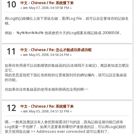
10
中文 - Chinese
/
Re: 系统慢下来
«
on:
May 07, 2008, 04:59:58 PM »
再Log的記錄欄位上按下滑鼠右鍵，選擇Log file，就可以自定要保存的記錄名
稱。
例如： %y%%m%%d% 他就會把今天的Log檔案名稱記錄成 20080508 。
11
中文 - Chinese
/
Re: 怎么才能成功弄成功呢
«
on:
May 05, 2008, 04:56:26 PM »
如果你有用過可以自動撥號的集線器的話(名稱我不太確定)，應該會知道怎麼設
定它。
我的意思是指把下面紅色框框的位置複製到IE的網址欄內，就可以設定集線器
的功能。
但如果你沒有集線器的使用名稱和密碼也沒用的啊~~
12
中文 - Chinese
/
Re: 系统慢下来
«
on:
May 05, 2008, 04:51:53 PM »
嗯... 一般來說應該沒有人會把那個選項打勾的說，因為記錄這個功能已經有
Log視窗一手包辦了，如果只是要看有哪些IP連接過的話，可以再Log紀錄的
第方按滑鼠右鍵 >> Addresses ever connected 就可以看到了。