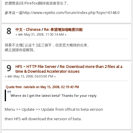
把瀏覽器(IE/Firefox)關掉後就會登出了。
參考這一篇http://www.rejetto.com/forum/index.php?topic=6148.0
8
中文 - Chinese
/
Re: 希望增加缩略图功能
«
on:
May 31, 2008, 11:50:14 AM »
我看不太懂[ 认这个 ]這三個字，但意思大概猜的出來。
總之謝謝你提醒我。
9
HFS ~ HTTP File Server
/
Re: Download more than 2 files at a
time & Download Accelerator issues
«
on:
May 15, 2008, 06:05:00 PM »
Quote from: nabilalk on May 15, 2008, 02:19:43 PM
Where do I get the latest beta? Thanks for your reply.
Menu >> Update >> Update from offical to beta version
then HFS will download the version of beta.