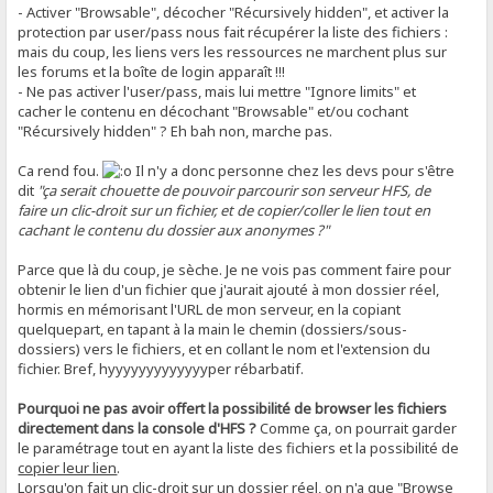
- Activer "Browsable", décocher "Récursively hidden", et activer la
protection par user/pass nous fait récupérer la liste des fichiers :
mais du coup, les liens vers les ressources ne marchent plus sur
les forums et la boîte de login apparaît !!!
- Ne pas activer l'user/pass, mais lui mettre "Ignore limits" et
cacher le contenu en décochant "Browsable" et/ou cochant
"Récursively hidden" ? Eh bah non, marche pas.
Ca rend fou.
Il n'y a donc personne chez les devs pour s'être
dit
"ça serait chouette de pouvoir parcourir son serveur HFS, de
faire un clic-droit sur un fichier, et de copier/coller le lien tout en
cachant le contenu du dossier aux anonymes ?"
Parce que là du coup, je sèche. Je ne vois pas comment faire pour
obtenir le lien d'un fichier que j'aurait ajouté à mon dossier réel,
hormis en mémorisant l'URL de mon serveur, en la copiant
quelquepart, en tapant à la main le chemin (dossiers/sous-
dossiers) vers le fichiers, et en collant le nom et l'extension du
fichier. Bref, hyyyyyyyyyyyyyper rébarbatif.
Pourquoi ne pas avoir offert la possibilité de browser les fichiers
directement dans la console d'HFS ?
Comme ça, on pourrait garder
le paramétrage tout en ayant la liste des fichiers et la possibilité de
copier leur lien
.
Lorsqu'on fait un clic-droit sur un dossier réel, on n'a que "Browse