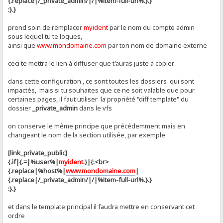
{.replace|/_private_admin/|/|%item-full-url%.}.}
:}.}
prend soin de remplacer
myident
par le nom du compte admin
sous lequel tu te logues,
ainsi que
www.mondomaine.com
par ton nom de domaine externe
ceci te mettra le lien à diffuser que t'auras juste à copier
dans cette configuration , ce sont toutes les dossiers qui sont
impactés, mais si tu souhaites que ce ne soit valable que pour
certaines pages, il faut utiliser la propriété "diff template" du
dossier
_private_admin
dans le vfs
on conserve le même principe que précédemment mais en
changeant le nom de la section utilisée, par exemple
[link_private_public]
{.if|{.=|%user%|
myident
.}|{:<br>
{.replace|%host%|
www.mondomaine.com
|
{.replace|/_private_admin/|/|%item-full-url%.}.}
:}.}
et dans le template principal il faudra mettre en conservant cet
ordre