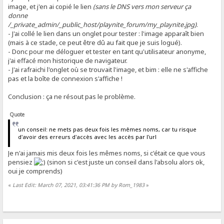
image, et j'en ai copié le lien
(sans le DNS vers mon serveur ça
donne
/_private_admin/_public_host/playnite_forum/my_playnite.jpg)
.
- J'ai collé le lien dans un onglet pour tester : l'image apparaît bien
(mais à ce stade, ce peut être dû au fait que je suis logué).
- Donc pour me déloguer et tester en tant qu'utilisateur anonyme,
j'ai effacé mon historique de navigateur.
- J'ai rafraichi l'onglet où se trouvait l'image, et bim : elle ne s'affiche
pas et la boîte de connexion s'affiche !
Conclusion : ça ne résout pas le problème.
Quote
un conseil: ne mets pas deux fois les mêmes noms, car tu risque
d'avoir des erreurs d'accès avec les accès par l'url
Je n'ai jamais mis deux fois les mêmes noms, si c'était ce que vous
pensiez
(sinon si c'est juste un conseil dans l'absolu alors ok,
oui je comprends)
«
Last Edit: March 07, 2021, 03:41:36 PM by Rom_1983
»