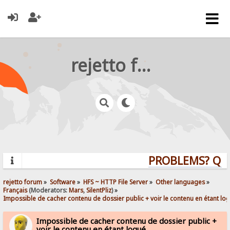
rejetto forum
PROBLEMS? QUES
rejetto forum
»
Software
»
HFS ~ HTTP File Server
»
Other languages
»
Français
(Moderators:
Mars
,
SilentPliz
) »
Impossible de cacher contenu de dossier public + voir le contenu en étant lo
Impossible de cacher contenu de dossier public +
voir le contenu en étant logué