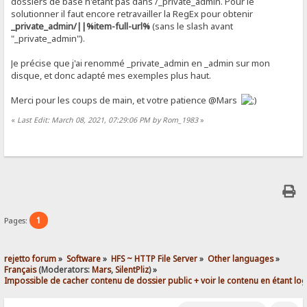
dossiers de base n'étant pas dans /_private_admin. Pour le
solutionner il faut encore retravailler la RegEx pour obtenir
_private_admin/||%item-full-url%
(sans le slash avant
"_private_admin").
Je précise que j'ai renommé _private_admin en _admin sur mon
disque, et donc adapté mes exemples plus haut.
Merci pour les coups de main, et votre patience @Mars
«
Last Edit: March 08, 2021, 07:29:06 PM by Rom_1983
»
1
Pages:
rejetto forum
»
Software
»
HFS ~ HTTP File Server
»
Other languages
»
Français
(Moderators:
Mars
,
SilentPliz
) »
Impossible de cacher contenu de dossier public + voir le contenu en étant lo