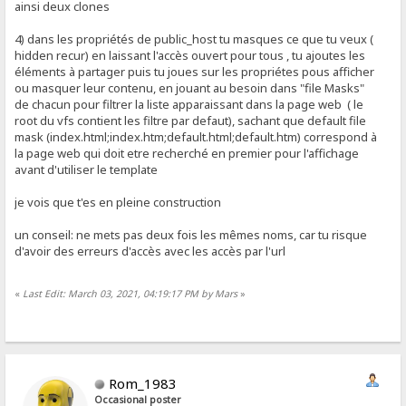
ainsi deux clones
4) dans les propriétés de public_host tu masques ce que tu veux (
hidden recur) en laissant l'accès ouvert pour tous , tu ajoutes les
éléments à partager puis tu joues sur les propriétes pous afficher
ou masquer leur contenu, en jouant au besoin dans "file Masks"
de chacun pour filtrer la liste apparaissant dans la page web ( le
root du vfs contient les filtre par defaut), sachant que default file
mask (index.html;index.htm;default.html;default.htm) correspond à
la page web qui doit etre recherché en premier pour l'affichage
avant d'utiliser le template
je vois que t'es en pleine construction
un conseil: ne mets pas deux fois les mêmes noms, car tu risque
d'avoir des erreurs d'accès avec les accès par l'url
«
Last Edit: March 03, 2021, 04:19:17 PM by Mars
»
Rom_1983
Occasional poster