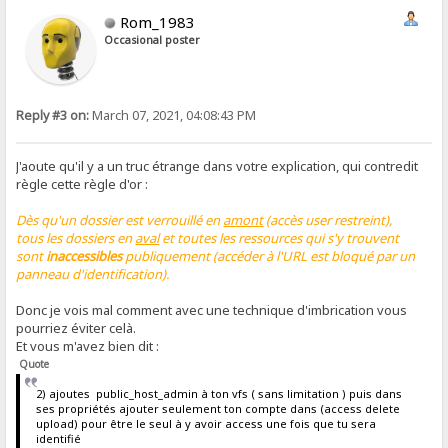
Rom_1983
Occasional poster
Reply #3 on:
March 07, 2021, 04:08:43 PM
J'aoute qu'il y a un truc étrange dans votre explication, qui contredit
règle cette règle d'or :
Dès qu'un dossier est verrouillé en
amont
(accès user restreint),
tous les dossiers en
aval
et toutes les ressources qui s'y trouvent
sont
inaccessibles
publiquement (accéder à l'URL est bloqué par un
panneau d'identification).
Donc je vois mal comment avec une technique d'imbrication vous
pourriez éviter celà.
Et vous m'avez bien dit :
Quote
2) ajoutes public_host_admin à ton vfs ( sans limitation ) puis dans
ses propriétés ajouter seulement ton compte dans (access delete
upload) pour être le seul à y avoir access une fois que tu sera
identifié