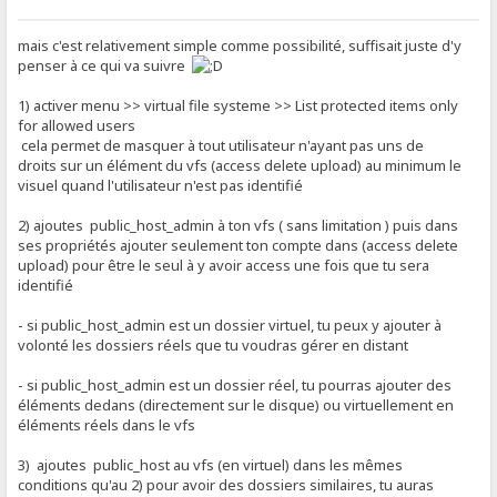
mais c'est relativement simple comme possibilité, suffisait juste d'y
penser à ce qui va suivre
1) activer menu >> virtual file systeme >> List protected items only
for allowed users
cela permet de masquer à tout utilisateur n'ayant pas uns de
droits sur un élément du vfs (access delete upload) au minimum le
visuel quand l'utilisateur n'est pas identifié
2) ajoutes public_host_admin à ton vfs ( sans limitation ) puis dans
ses propriétés ajouter seulement ton compte dans (access delete
upload) pour être le seul à y avoir access une fois que tu sera
identifié
- si public_host_admin est un dossier virtuel, tu peux y ajouter à
volonté les dossiers réels que tu voudras gérer en distant
- si public_host_admin est un dossier réel, tu pourras ajouter des
éléments dedans (directement sur le disque) ou virtuellement en
éléments réels dans le vfs
3) ajoutes public_host au vfs (en virtuel) dans les mêmes
conditions qu'au 2) pour avoir des dossiers similaires, tu auras