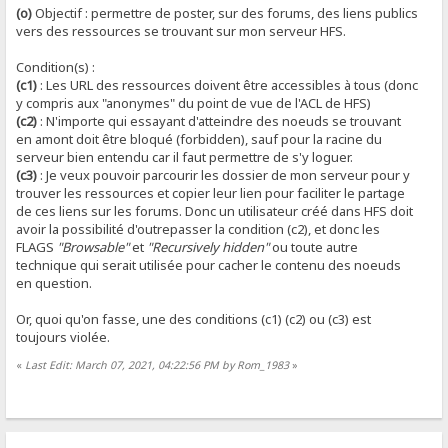
(o)
Objectif : permettre de poster, sur des forums, des liens publics
vers des ressources se trouvant sur mon serveur HFS.
Condition(s) :
(c1)
: Les URL des ressources doivent être accessibles à tous (donc
y compris aux "anonymes" du point de vue de l'ACL de HFS)
(c2)
: N'importe qui essayant d'atteindre des noeuds se trouvant
en amont doit être bloqué (forbidden), sauf pour la racine du
serveur bien entendu car il faut permettre de s'y loguer.
(c3)
: Je veux pouvoir parcourir les dossier de mon serveur pour y
trouver les ressources et copier leur lien pour faciliter le partage
de ces liens sur les forums. Donc un utilisateur créé dans HFS doit
avoir la possibilité d'outrepasser la condition (c2), et donc les
FLAGS
"Browsable"
et
"Recursively hidden"
ou toute autre
technique qui serait utilisée pour cacher le contenu des noeuds
en question.
Or, quoi qu'on fasse, une des conditions (c1) (c2) ou (c3) est
toujours violée.
«
Last Edit: March 07, 2021, 04:22:56 PM by Rom_1983
»