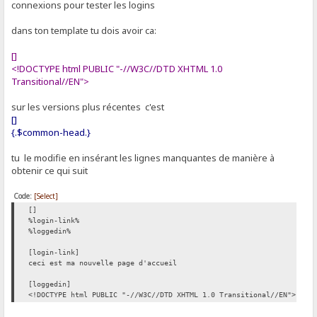
connexions pour tester les logins
dans ton template tu dois avoir ca:
[]
<!DOCTYPE html PUBLIC "-//W3C//DTD XHTML 1.0
Transitional//EN">
sur les versions plus récentes c'est
[]
{.$common-head.}
tu le modifie en insérant les lignes manquantes de manière à
obtenir ce qui suit
Code:
[Select]
[]
%login-link%
%loggedin%
[login-link]
ceci est ma nouvelle page d'accueil
[loggedin]
<!DOCTYPE html PUBLIC "-//W3C//DTD XHTML 1.0 Transitional//EN">