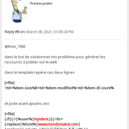
Tireless poster
Reply #8 on:
March 08, 2021, 01:09:24 PM
@Rom_1983
dans le but de solutionner ton problème pour générer les
raccourcis à publier sur le web
dans le template repère ces deux lignes
[+file]
<td>%item-size%B<td>%item-modified%<td>%item-dl-count%
et juste avant ajoutes ceci
[+file]
{.if|{.=|%user%|
myident
.}|{:<br>
{.replace|%host%|
www.mondomaine.com
|