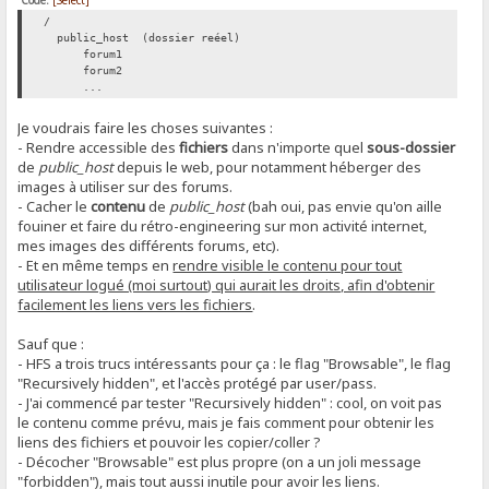
Code:
[Select]
/
public_host (dossier reéel)
forum1
forum2
...
Je voudrais faire les choses suivantes :
- Rendre accessible des
fichiers
dans n'importe quel
sous-dossier
de
public_host
depuis le web, pour notamment héberger des
images à utiliser sur des forums.
- Cacher le
contenu
de
public_host
(bah oui, pas envie qu'on aille
fouiner et faire du rétro-engineering sur mon activité internet,
mes images des différents forums, etc).
- Et en même temps en
rendre visible le contenu pour tout
utilisateur logué (moi surtout) qui aurait les droits, afin d'obtenir
facilement les liens vers les fichiers
.
Sauf que :
- HFS a trois trucs intéressants pour ça : le flag "Browsable", le flag
"Recursively hidden", et l'accès protégé par user/pass.
- J'ai commencé par tester "Recursively hidden" : cool, on voit pas
le contenu comme prévu, mais je fais comment pour obtenir les
liens des fichiers et pouvoir les copier/coller ?
- Décocher "Browsable" est plus propre (on a un joli message
"forbidden"), mais tout aussi inutile pour avoir les liens.