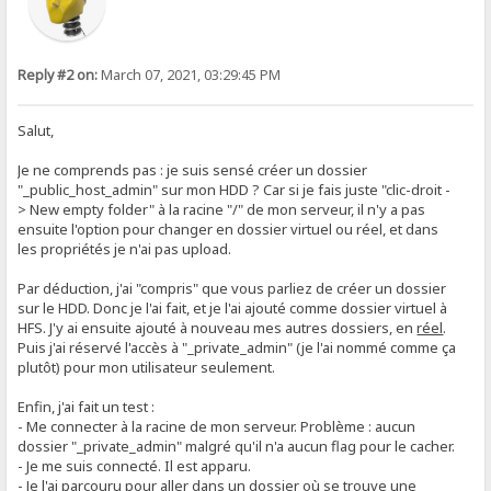
Reply #2 on:
March 07, 2021, 03:29:45 PM
Salut,
Je ne comprends pas : je suis sensé créer un dossier
"_public_host_admin" sur mon HDD ? Car si je fais juste "clic-droit -
> New empty folder" à la racine "/" de mon serveur, il n'y a pas
ensuite l'option pour changer en dossier virtuel ou réel, et dans
les propriétés je n'ai pas upload.
Par déduction, j'ai "compris" que vous parliez de créer un dossier
sur le HDD. Donc je l'ai fait, et je l'ai ajouté comme dossier virtuel à
HFS. J'y ai ensuite ajouté à nouveau mes autres dossiers, en
réel
.
Puis j'ai réservé l'accès à "_private_admin" (je l'ai nommé comme ça
plutôt) pour mon utilisateur seulement.
Enfin, j'ai fait un test :
- Me connecter à la racine de mon serveur. Problème : aucun
dossier "_private_admin" malgré qu'il n'a aucun flag pour le cacher.
- Je me suis connecté. Il est apparu.
- Je l'ai parcouru pour aller dans un dossier où se trouve une