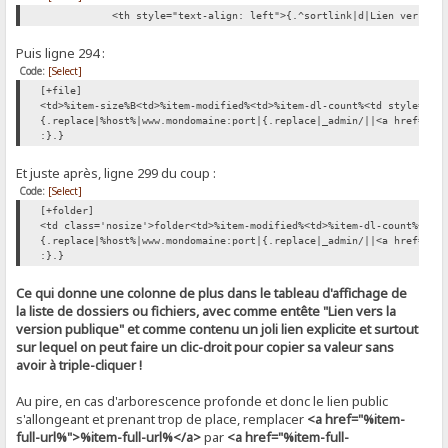
<th style="text-align: left">{.^sortlink|d|Lien vers la ve
Puis ligne 294 :
Code:
[Select]
[+file]
<td>%item-size%B<td>%item-modified%<td>%item-dl-count%<td style="te
{.replace|%host%|www.mondomaine:port|{.replace|_admin/||<a href="%i
:}.}
Et juste après, ligne 299 du coup :
Code:
[Select]
[+folder]
<td class='nosize'>folder<td>%item-modified%<td>%item-dl-count%<td 
{.replace|%host%|www.mondomaine:port|{.replace|_admin/||<a href="%i
:}.}
Ce qui donne une colonne de plus dans le tableau d'affichage de
la liste de dossiers ou fichiers, avec comme entête "Lien vers la
version publique" et comme contenu un joli lien explicite et surtout
sur lequel on peut faire un clic-droit pour copier sa valeur sans
avoir à triple-cliquer !
Au pire, en cas d'arborescence profonde et donc le lien public
s'allongeant et prenant trop de place, remplacer
<a href="%item-
full-url%">%item-full-url%</a>
par
<a href="%item-full-