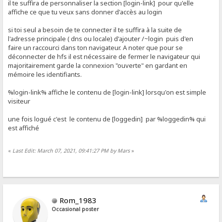
il te suffira de personnaliser la section [login-link] pour qu'elle
affiche ce que tu veux sans donner d'accès au login
si toi seul a besoin de te connecter il te suffira à la suite de
l'adresse principale ( dns ou locale) d'ajouter /~login puis d'en
faire un raccourci dans ton navigateur. A noter que pour se
déconnecter de hfs il est nécessaire de fermer le navigateur qui
majoritairement garde la connexion "ouverte" en gardant en
mémoire les identifiants.
%login-link% affiche le contenu de [login-link] lorsqu'on est simple
visiteur
une fois logué c'est le contenu de [loggedin] par %loggedin% qui
est affiché
«
Last Edit: March 07, 2021, 09:41:27 PM by Mars
»
Rom_1983
Occasional poster