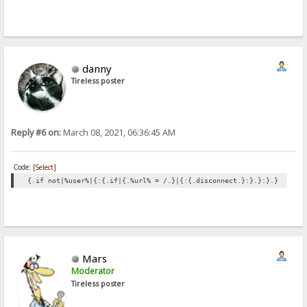
danny
Tireless poster
Reply #6 on:
March 08, 2021, 06:36:45 AM
Code:
[Select]
{.if not|%user%|{:{.if|{.%url% = /.}|{:{.disconnect.}:}.}:}.}
Mars
Moderator
Tireless poster