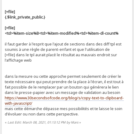
[+file]
{.$link_private_public.}
[+file]
<td>%item-size%B<td>%item-modified%<td>%item-dl-count%
il faut garder à l'esprit que l'ajout de sections dans des diff tpl est
soumis à une règle de parent-enfant et que l'utilisation de
[+file] dans le tpl aurait placé le résultat au mauvais endroit sur
l'affichage web
dans la mesure ou cette approche permet seulement de créer le
texte nécessaire qui peut prendre de la place à l'écran, il est tout à
fait possible de le remplacer par un bouton qui générera le lien
dans le presse-papier avec un message de validation au besoin
https://www.30secondsofcode.org/blog/s/copy-text-to-clipboard-
with-javascript/
mais cette démarche dépasse mes possibilités et te laisse le soin
d'évoluer ou non dans cette perspective.
«
Last Edit: March 08, 2021, 01:13:12 PM by Mars
»