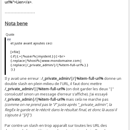
url%">Lien</a>
.
---------------------
Nota bene
Quote
et juste avant ajoutes ceci
[+file]
{.if|{.=|%user%|myident.}|{:<br>
{.replace|%host%|www.mondomaine.com|
{.replace|/_private_admin/|/|%item-full-url%.}.}
:}.}
Il y avait une erreur :
/_private_admin/|/|%item-full-url%
donne un
double slash en plein milieu de l'URL, il faut donc mettre
/_private_admin/||%item-full-url%
(on doit garder les deux "|"
consécutif sinon un message d'erreur s'affiche). J'ai essayé
/_private_admin|/|%item-full-url%
mais celà ne marche pas
(comme on ne prend pas le "
/
" juste après "_private_admin", la
RegEx le garde et le réécrit dans le résultat final, et donc là aussi il
s'ajoute à "
|/|
")
.
Par contre un slash en trop apparaît sur toutes les URL des