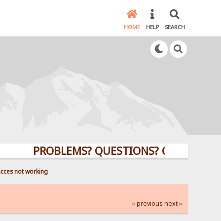
HOME
HELP
SEARCH
PROBLEMS? QUESTIONS? CLICK HERE!
 acces not working
« previous
next »