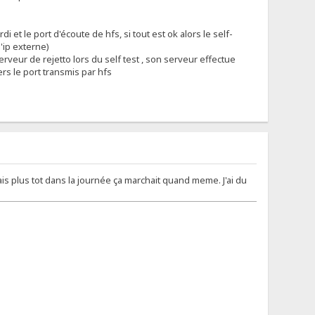
i et le port d'écoute de hfs, si tout est ok alors le self-
'ip externe)
veur de rejetto lors du self test , son serveur effectue
rs le port transmis par hfs
 mais plus tot dans la journée ça marchait quand meme. J'ai du