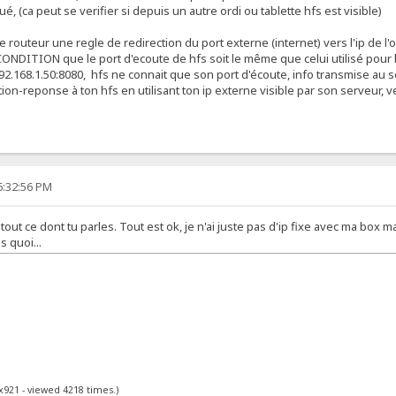
ibué, (ca peut se verifier si depuis un autre ordi ou tablette hfs est visible)
e routeur une regle de redirection du port externe (internet) vers l'ip de l'ord
 CONDITION que le port d'ecoute de hfs soit le même que celui utilisé pour l
.168.1.50:8080, hfs ne connait que son port d'écoute, info transmise au ser
on-reponse à ton hfs en utilisant ton ip externe visible par son serveur, ve
6:32:56 PM
e tout ce dont tu parles. Tout est ok, je n'ai juste pas d'ip fixe avec ma box
s quoi...
x921 - viewed 4218 times.)