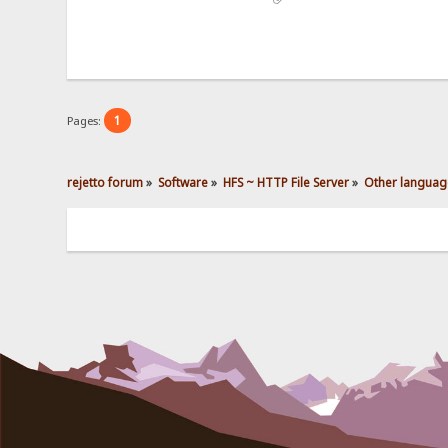
1
Pages:
rejetto forum
»
Software
»
HFS ~ HTTP File Server
»
Other languag