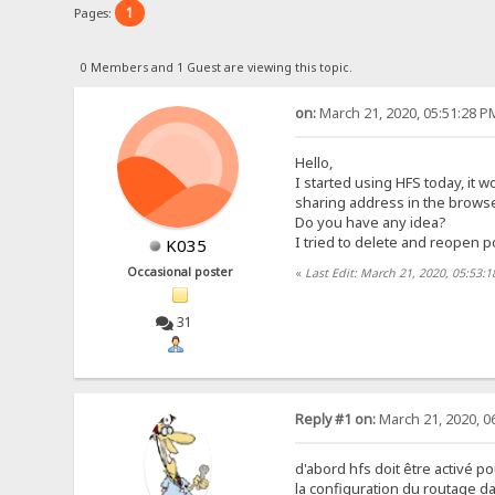
1
Pages:
0 Members and 1 Guest are viewing this topic.
on:
March 21, 2020, 05:51:28 P
Hello,
I started using HFS today, it w
sharing address in the browser
Do you have any idea?
I tried to delete and reopen p
K035
Occasional poster
«
Last Edit: March 21, 2020, 05:53:
31
Reply #1 on:
March 21, 2020, 0
d'abord hfs doit être activé p
la configuration du routage da