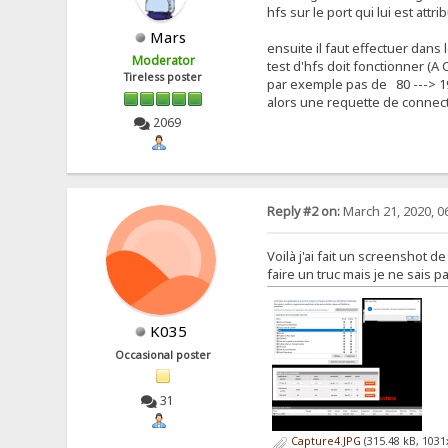
hfs sur le port qui lui est attr
Mars
ensuite il faut effectuer dans l
Moderator
test d'hfs doit fonctionner (A
Tireless poster
par exemple pas de 80 ---> 192
alors une requette de connecti
2069
Reply #2 on:
March 21, 2020, 0
Voilà j'ai fait un screenshot d
faire un truc mais je ne sais pa
K035
Occasional poster
31
Capture4.JPG
(315.48 kB, 1031