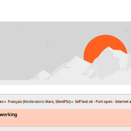
es
»
Français
(Moderators:
Mars
,
SilentPliz
) »
Self test ok - Port open - Internet
t working