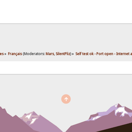
es
»
Français
(Moderators:
Mars
,
SilentPliz
) »
Self test ok - Port open - Internet