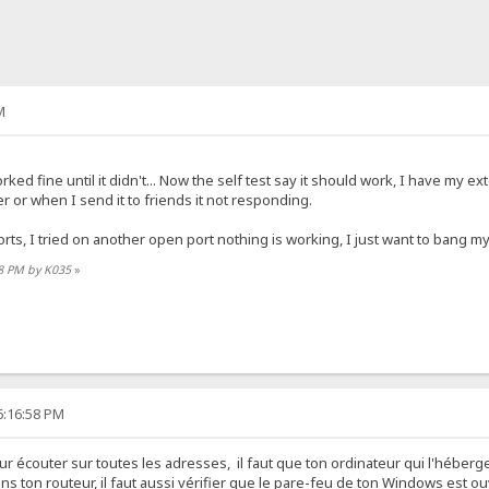
M
orked fine until it didn't... Now the self test say it should work, I have my e
 or when I send it to friends it not responding.
orts, I tried on another open port nothing is working, I just want to bang my
18 PM by K035
»
6:16:58 PM
our écouter sur toutes les adresses, il faut que ton ordinateur qui l'héberg
ns ton routeur, il faut aussi vérifier que le pare-feu de ton Windows est ou