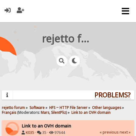
rejetto forum
PROBLEMS? QU
rejetto forum
»
Software
»
HFS ~ HTTP File Server
»
Other languages
»
Français
(Moderators:
Mars
,
SilentPliz
) »
Link to an OVH domain
Link to an OVH domain
« previous
next »
K035
·
35 ·
97644