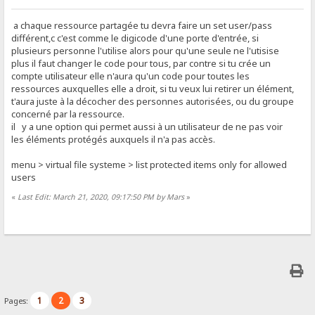
a chaque ressource partagée tu devra faire un set user/pass
différent,c c'est comme le digicode d'une porte d'entrée, si
plusieurs personne l'utilise alors pour qu'une seule ne l'utisise
plus il faut changer le code pour tous, par contre si tu crée un
compte utilisateur elle n'aura qu'un code pour toutes les
ressources auxquelles elle a droit, si tu veux lui retirer un élément,
t'aura juste à la décocher des personnes autorisées, ou du groupe
concerné par la ressource.
il y a une option qui permet aussi à un utilisateur de ne pas voir
les éléments protégés auxquels il n'a pas accès.
menu > virtual file systeme > list protected items only for allowed
users
«
Last Edit: March 21, 2020, 09:17:50 PM by Mars
»
1
2
3
Pages: