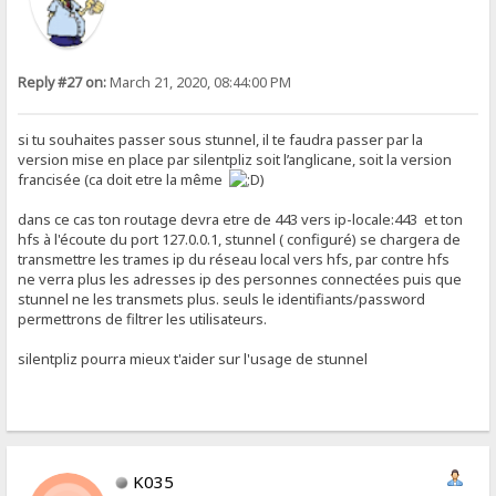
Reply #27 on:
March 21, 2020, 08:44:00 PM
si tu souhaites passer sous stunnel, il te faudra passer par la
version mise en place par silentpliz soit l’anglicane, soit la version
francisée (ca doit etre la même
)
dans ce cas ton routage devra etre de 443 vers ip-locale:443 et ton
hfs à l'écoute du port 127.0.0.1, stunnel ( configuré) se chargera de
transmettre les trames ip du réseau local vers hfs, par contre hfs
ne verra plus les adresses ip des personnes connectées puis que
stunnel ne les transmets plus. seuls le identifiants/password
permettrons de filtrer les utilisateurs.
silentpliz pourra mieux t'aider sur l'usage de stunnel
K035