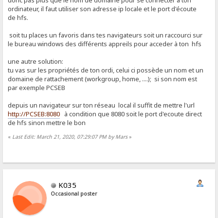
donc pas plus que le nom de domaine pour se connecter à ton
ordinateur, il faut utiliser son adresse ip locale et le port d'écoute
de hfs.
soit tu places un favoris dans tes navigateurs soit un raccourci sur
le bureau windows des différents appreils pour acceder à ton hfs
une autre solution:
tu vas sur les propriétés de ton ordi, celui ci possède un nom et un
domaine de rattachement (workgroup, home, ....); si son nom est
par exemple PCSEB
depuis un navigateur sur ton réseau local il suffit de mettre l'url
http://PCSEB:8080
à condition que 8080 soit le port d'ecoute direct
de hfs sinon mettre le bon
«
Last Edit: March 21, 2020, 07:29:07 PM by Mars
»
K035
Occasional poster