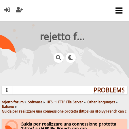
rejetto forum
PROBLEMS? 
rejetto forum
»
Software
»
HFS ~ HTTP File Server
»
Other languages
»
Italiano
»
Guida per realizzare una connessione protetta (https) su HFS By French can ca
Guida per realizzare una connessione protetta
(https) su HFS By French can can