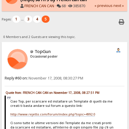
« previous
next »
FRENCH CAN CAN
·
68 ·
385870
1
3
4
5
Pages:
...
0 Members and 2 Guests are viewing this topic.
TopGun
Occasional poster
Reply #60 on:
November 17, 2008, 08:30:27 PM
Quote from: FRENCH CAN CAN on November 17, 2008, 08:27:51 PM
Ciao Top, per scaricare ed installare un Template di quelli da me
creati ti basta andare sul forum a questo link:
http://www.rejetto.com/forum/index.php?topic=4992.0
Ci sono tutte le ultime versioni dei Template da me creati pronti
da scaricare ed installare, all'interno di ogni singolo file zip c'è un