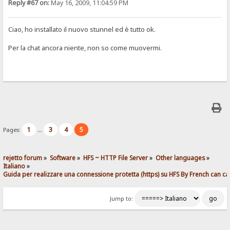
Reply #67 on:
May 16, 2009, 11:04:59 PM
Ciao, ho installato il nuovo stunnel ed è tutto ok.
Per la chat ancora niente, non so come muovermi.
1
3
4
5
Pages:
...
rejetto forum
»
Software
»
HFS ~ HTTP File Server
»
Other languages
»
Italiano
»
Guida per realizzare una connessione protetta (https) su HFS By French can ca
Jump to: