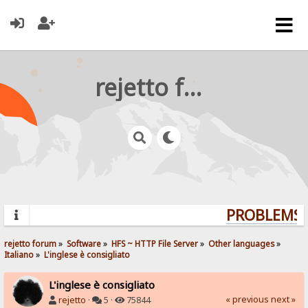
rejetto forum
PROBLEMS? 
rejetto forum
»
Software
»
HFS ~ HTTP File Server
»
Other languages
»
Italiano
»
L'inglese è consigliato
L'inglese è consigliato
« previous
next »
rejetto
·
5 ·
75844