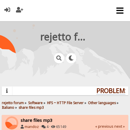
rejetto forum
PROBLEMS? 
rejetto forum
»
Software
»
HFS ~ HTTP File Server
»
Other languages
»
Italiano
»
share files mp3
share files mp3
« previous
next »
mandoz
·
4 ·
65149