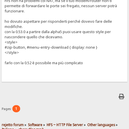
hfs non ha problemi col NAT, ma se il tuo modem/router non ti
permette di forwardare le porte sei fregato, nessun server potrà
funzionare.
ho dovuto aspettare per risponderti perché dovevo fare delle
modifiche.
con la 0.53.0 a partire dalla alpha5 puoi usare questo style per
nascondere quello che dicevamo.
<style>
#zip-button, #menu-entry-download { display: none }
</style>
farlo con la 0.52 è possibile ma più complicato
1
Pages:
rejetto forum
»
Software
»
HFS ~ HTTP File Server
»
Other languages
»