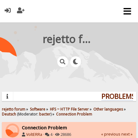
rejetto forum
PROBLEMS? 
rejetto forum
»
Software
»
HFS ~ HTTP File Server
»
Other languages
»
Deutsch
(Moderator:
bacter
) »
Connection Problem
Connection Problem
« previous
next »
VoltERRa
·
4 ·
28686