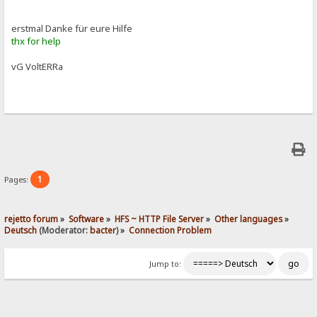
erstmal Danke für eure Hilfe
thx for help
vG VoltERRa
1
Pages:
rejetto forum
»
Software
»
HFS ~ HTTP File Server
»
Other languages
»
Deutsch
(Moderator:
bacter
) »
Connection Problem
Jump to: