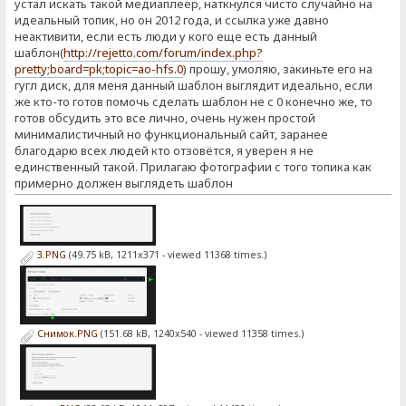
устал искать такой медиаплеер, наткнулся чисто случайно на
идеальный топик, но он 2012 года, и ссылка уже давно
неактивити, если есть люди у кого еще есть данный
шаблон(
http://rejetto.com/forum/index.php?
pretty;board=pk;topic=ao-hfs.0
) прошу, умоляю, закиньте его на
гугл диск, для меня данный шаблон выглядит идеально, если
же кто-то готов помочь сделать шаблон не с 0 конечно же, то
готов обсудить это все лично, очень нужен простой
минималистичный но функциональный сайт, заранее
благодарю всех людей кто отзовётся, я уверен я не
единственный такой. Прилагаю фотографии с того топика как
примерно должен выглядеть шаблон
3.PNG
(49.75 kB, 1211x371 - viewed 11368 times.)
Снимок.PNG
(151.68 kB, 1240x540 - viewed 11358 times.)