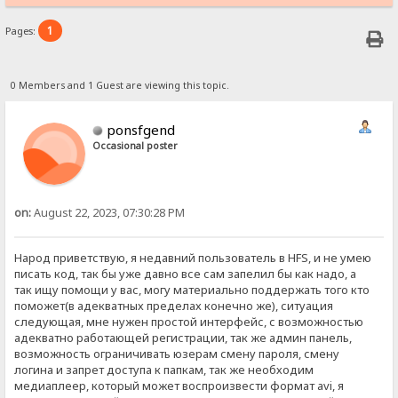
1
Pages:
0 Members and 1 Guest are viewing this topic.
ponsfgend
Occasional poster
on:
August 22, 2023, 07:30:28 PM
Народ приветствую, я недавний пользователь в HFS, и не умею
писать код, так бы уже давно все сам запелил бы как надо, а
так ищу помощи у вас, могу материально поддержать того кто
поможет(в адекватных пределах конечно же), ситуация
следующая, мне нужен простой интерфейс, с возможностью
адекватно работающей регистрации, так же админ панель,
возможность ограничивать юзерам смену пароля, смену
логина и запрет доступа к папкам, так же необходим
медиаплеер, который может воспроизвести формат avi, я