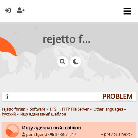
rejetto forum
PROBLEMS? 
rejetto forum
»
Software
»
HFS ~ HTTP File Server
»
Other languages
»
Pусский
»
Ищу адекватный шаблон
Ищу адекватный шаблон
« previous
next »
ponsfgend
·
3 ·
74517