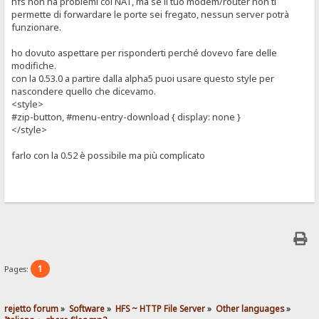
hfs non ha problemi col NAT, ma se il tuo modem/router non ti
permette di forwardare le porte sei fregato, nessun server potrà
funzionare.
ho dovuto aspettare per risponderti perché dovevo fare delle
modifiche.
con la 0.53.0 a partire dalla alpha5 puoi usare questo style per
nascondere quello che dicevamo.
<style>
#zip-button, #menu-entry-download { display: none }
</style>
farlo con la 0.52 è possibile ma più complicato
1
Pages:
rejetto forum
»
Software
»
HFS ~ HTTP File Server
»
Other languages
»