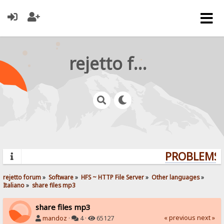
rejetto forum
PROBLEMS? 
rejetto forum
»
Software
»
HFS ~ HTTP File Server
»
Other languages
»
Italiano
»
share files mp3
share files mp3
« previous
next »
mandoz
·
4 ·
65127