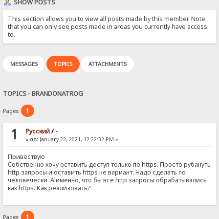
SHOW POSTS
This section allows you to view all posts made by this member. Note
that you can only see posts made in areas you currently have access
to.
MESSAGES
TOPICS
ATTACHMENTS
TOPICS - BRANDONATROG
1
Pages:
1
Pусский
/
-
«
on:
January 22, 2021, 12:22:32 PM »
Привествую
Собственно хочу оставить доступ только по https. Просто рубануть
http запросы и оставить https не вариант. Надо сделать по
человечески. А именно, что бы все http запросы обрабатывались
как https. Как реализовать?
1
Pages: