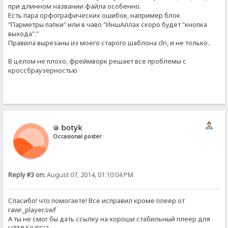
при длинном названии файла особенно.
Есть пара орфографических ошибок, например блок
"Парметры папки" или в чаво "ИншАллах скоро будет "кнопка
выхода"."
Правила вырезаны из моего старого шаблона cln, и не только..
В целом не плохо, фреймворк решает все проблемы с
кроссбраузерностью
botyk
Occasional poster
Reply #3 on:
August 07, 2014, 01:10:04 PM
Спасибо! что помогаете! Все исправил кроме плеер от
rawr_player.swf
А ты не смог бы дать ссылку на хороши стабильный плеер для