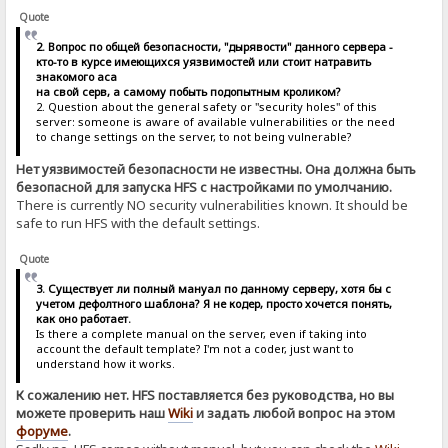
Quote
2. Вопрос по общей безопасности, "дырявости" данного сервера -
кто-то в курсе имеющихся уязвимостей или стоит натравить
знакомого аса
на свой серв, а самому побыть подопытным кроликом?
2. Question about the general safety or "security holes" of this
server: someone is aware of available vulnerabilities or the need
to change settings on the server, to not being vulnerable?
Нет уязвимостей безопасности не известны. Она должна быть
безопасной для запуска HFS с настройками по умолчанию.
There is currently NO security vulnerabilities known. It should be
safe to run HFS with the default settings.
Quote
3. Существует ли полный мануал по данному серверу, хотя бы с
учетом дефолтного шаблона? Я не кодер, просто хочется понять,
как оно работает.
Is there a complete manual on the server, even if taking into
account the default template? I'm not a coder, just want to
understand how it works.
К сожалению нет. HFS поставляется без руководства, но вы
можете проверить наш
Wiki
и задать любой вопрос на этом
форуме
.