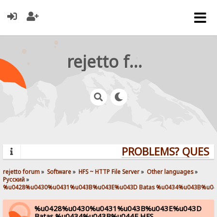
rejetto forum
PROBLEMS? QUESTIO
rejetto forum
»
Software
»
HFS ~ HTTP File Server
»
Other languages
»
Pусский
»
%u0428%u0430%u0431%u043B%u043E%u043D Batas %u0434%u043B%u044
%u0428%u0430%u0431%u043B%u043E%u043D
Batas %u0434%u043B%u044F HFS