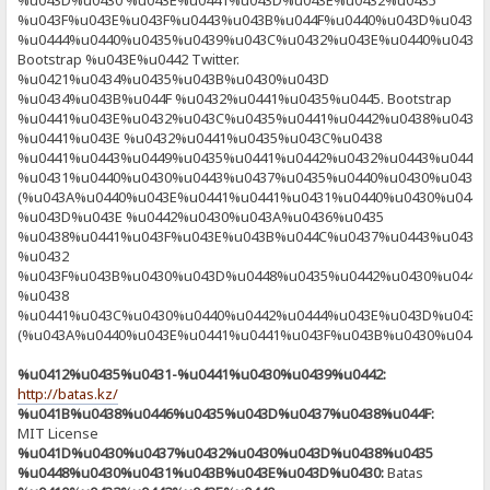
%u043D%u0430 %u043E%u0441%u043D%u043E%u0432%u0435
%u043F%u043E%u043F%u0443%u043B%u044F%u0440%u043D%u0435%
%u0444%u0440%u0435%u0439%u043C%u0432%u043E%u0440%u043A
Bootstrap %u043E%u0442 Twitter.
%u0421%u0434%u0435%u043B%u0430%u043D
%u0434%u043B%u044F %u0432%u0441%u0435%u0445. Bootstrap
%u0441%u043E%u0432%u043C%u0435%u0441%u0442%u0438%u043C
%u0441%u043E %u0432%u0441%u0435%u043C%u0438
%u0441%u0443%u0449%u0435%u0441%u0442%u0432%u0443%u044E
%u0431%u0440%u0430%u0443%u0437%u0435%u0440%u0430%u043C
(%u043A%u0440%u043E%u0441%u0441%u0431%u0440%u0430%u0443
%u043D%u043E %u0442%u0430%u043A%u0436%u0435
%u0438%u0441%u043F%u043E%u043B%u044C%u0437%u0443%u0435%
%u0432
%u043F%u043B%u0430%u043D%u0448%u0435%u0442%u0430%u0445
%u0438
%u0441%u043C%u0430%u0440%u0442%u0444%u043E%u043D%u0430
(%u043A%u0440%u043E%u0441%u0441%u043F%u043B%u0430%u0442
%u0412%u0435%u0431-%u0441%u0430%u0439%u0442:
http://batas.kz/
%u041B%u0438%u0446%u0435%u043D%u0437%u0438%u044F:
MIT License
%u041D%u0430%u0437%u0432%u0430%u043D%u0438%u0435
%u0448%u0430%u0431%u043B%u043E%u043D%u0430:
Batas