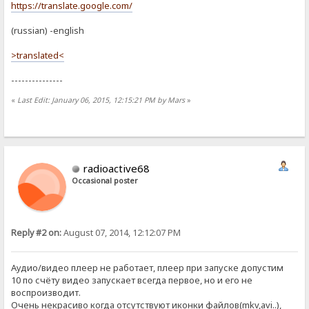
https://translate.google.com/
(russian) -english
>translated<
---------------
«
Last Edit: January 06, 2015, 12:15:21 PM by Mars
»
radioactive68
Occasional poster
Reply #2 on:
August 07, 2014, 12:12:07 PM
Аудио/видео плеер не работает, плеер при запуске допустим
10 по счёту видео запускает всегда первое, но и его не
воспроизводит.
Очень некрасиво когда отсутствуют иконки файлов(mkv,avi..),