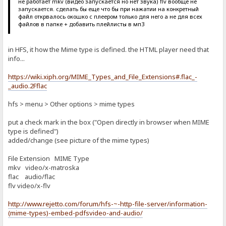
не работает mkv (видео запускается но нет звука) flv вообще не
запускается. сделать бы еще что бы при нажатии на конкретный
файл открвалось окошко с плеером только для него а не для всех
файлов в папке + добавить плейлисты в мп3
in HFS, it how the Mime type is defined. the HTML player need that
info...
https://wiki.xiph.org/MIME_Types_and_File_Extensions#.flac_-
_audio.2Fflac
hfs > menu > Other options > mime types
put a check mark in the box ("Open directly in browser when MIME
type is defined")
added/change (see picture of the mime types)
File Extension MIME Type
mkv video/x-matroska
flac audio/flac
flv video/x-flv
http://www.rejetto.com/forum/hfs-~-http-file-server/information-
(mime-types)-embed-pdfsvideo-and-audio/