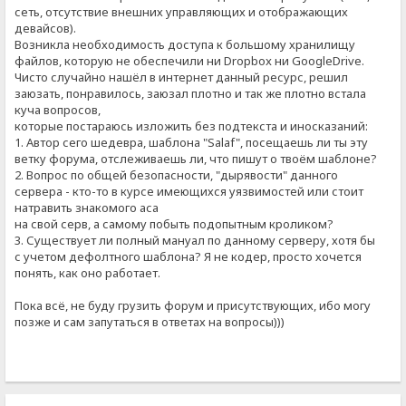
сеть, отсутствие внешних управляющих и отображающих
девайсов).
Возникла необходимость доступа к большому хранилищу
файлов, которую не обеспечили ни Dropbox ни GoogleDrive.
Чисто случайно нашёл в интернет данный ресурс, решил
заюзать, понравилось, заюзал плотно и так же плотно встала
куча вопросов,
которые постараюсь изложить без подтекста и иносказаний:
1. Автор сего шедевра, шаблона "Salaf", посещаешь ли ты эту
ветку форума, отслеживаешь ли, что пишут о твоём шаблоне?
2. Вопрос по общей безопасности, "дырявости" данного
сервера - кто-то в курсе имеющихся уязвимостей или стоит
натравить знакомого аса
на свой серв, а самому побыть подопытным кроликом?
3. Существует ли полный мануал по данному серверу, хотя бы
с учетом дефолтного шаблона? Я не кодер, просто хочется
понять, как оно работает.
Пока всё, не буду грузить форум и присутствующих, ибо могу
позже и сам запутаться в ответах на вопросы)))