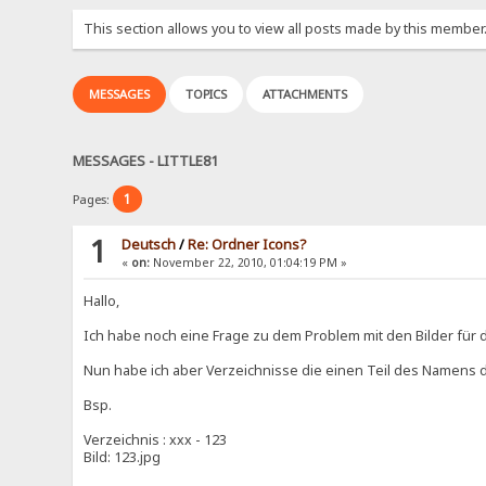
This section allows you to view all posts made by this member
MESSAGES
TOPICS
ATTACHMENTS
MESSAGES - LITTLE81
1
Pages:
1
Deutsch
/
Re: Ordner Icons?
«
on:
November 22, 2010, 01:04:19 PM »
Hallo,
Ich habe noch eine Frage zu dem Problem mit den Bilder für 
Nun habe ich aber Verzeichnisse die einen Teil des Namens 
Bsp.
Verzeichnis : xxx - 123
Bild: 123.jpg