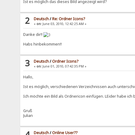
Ist es möglich das dieses Bild angezeigt wird?
2
Deutsch
/
Re: Ordner Icons?
«
on:
June 03, 2010, 12:42:25 AM »
Danke dir!!
Habs hinbekommen!!
3
Deutsch
/
Ordner Icons?
«
on:
June 01, 2010, 07:42:35 PM »
Hallo,
Ist es möglich, verschiedenen Verzeichnissen auch untersch
Ich möchte ein Bild als Ordnericon einfügen. LEider habe ich 
Gruß
Julian
4
Deutsch
/
Online User??