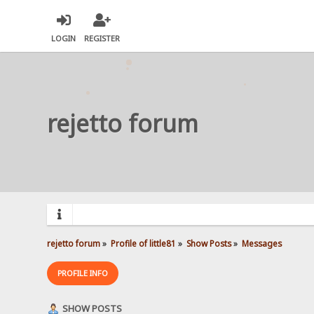
LOGIN
REGISTER
rejetto forum
rejetto forum
»
Profile of little81
»
Show Posts
»
Messages
PROFILE INFO
SHOW POSTS