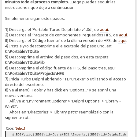
minutos todo el proceso completo.
Luego puedes seguir las
instrucciones que dejo a continuación.
Simplemente sigan estos pasos:
1]
Descarga el 'Portable Turbo Delphi Lite v1.0d', de
aquí
.
2]
Descarga el 'Paquete de componentes' requeridos HFS, de
aquí
.
3]
Descarga el 'Código fuente' de la última versión de HFS, de
aquí
.
4]
Instala y/o descomprime el ejecutable del paso uno, en:
C:\Portable\TDLite
5]
Descomprime el archivo del paso dos, en esta carpeta:
C:\Portable\TDLite\lib
6]
Descomprime el código fuente de HFS, del paso tres, aqui:
C:\Portable\TDLite\Projects\HFS
7]
Inicia Turbo Delphi abriendo "TDrun.exe" o utilizando el acceso
directo del escritorio.
8]
Ve al menú 'Tools' y haz click en 'Options...' y se abrirá una
nueva ventana.
Allí, ve a: 'Environment Options' > 'Delphi Options' > 'Library -
Win32'.
Ahora en 'Directories' > 'Library path:' reemplázalo con la
siguiente ruta:
Code:
[Select]
$(BDS)\lib;$(BDS)\lib\Obj;$(BDS)\Imports;$(BDS)\lib\DelphiZLib.128;