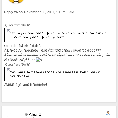
Reply #6 on:
November 08, 2003, 10:07:56 AM
Quote from: "Dmitr"
íî êîãäà ÿ çàõîòåë ïîïåðåêëþ÷àòüñÿ ìåæäó íèìè Tab`îì íè÷åãî íå âûøëî
.... ïðèõîäèòüñÿ ïåðåêëþ÷àòüñÿ ìûøêîé ...
Ctrl-Tab - ìíå ëè÷íî óäîáíî.
À íàñ÷åò Alt-ñòðåëêè - êàê ÝÒÎ ïëîõî åñëè çàíÿòû îáå ðóêè???
Âåäü òû æå íà êëàâèàòóðå ðàáîòàåøü! Èëè âòîðàÿ ðóêà ó òåáÿ ÷åì-
òî äðóãèì çàíÿòà???
Quote from: "Dmitr"
õîðîøî åñëè áû îòêðûâàëàñü ñàìà òà âêëàäêà íà êîòîðóþ ïðèøëî
íîâîå ñîîáùåíèå
Âïåðåä èçó÷àòü íàñòðîéêè!
Alex_Z