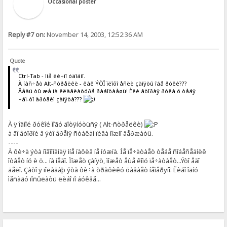
Occasional poster
Reply #7 on:
November 14, 2003, 12:52:36 AM
Quote
Ctrl-Tab - ìíå ëè÷íî óäîáíî.
À íàñ÷åò Alt-ñòðåëêè - êàê ÝÒÎ ïëîõî åñëè çàíÿòû îáå ðóêè???
Âåäü òû æå íà êëàâèàòóðå ðàáîòàåøü! Èëè âòîðàÿ ðóêà ó òåáÿ
÷åì-òî äðóãèì çàíÿòà???
À ÿ îäíîé ðóêîé ìîãó äîòÿíóòüñÿ ( Alt-ñòðåëêè)
à âî âòîðîé â ýòî âðåìÿ ñòàêàí ïèâà ìîæíî äåðæàòü.
----
À ôè÷à ýòà íîâîìîäíàÿ ìíå íàôèã íå íóæíà. Íå ïå÷àòàåò òåáå ñîáåñåäíèê
îòâåò íó è õ... íà íåãî. Ìîæåò çàíÿò, ìîæåò åùå êîìó ïå÷àòàåò...Ýòî åãî
äåëî. Çàòî ÿ ïîëàãàþ ýòà ôè÷à òðàôèêó õàâàåò íåìåðÿíî. Ëèáî îäíó
ìåñàãó ïîñûëàòü ëèáî ïî áóêâå...