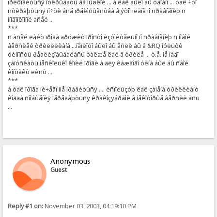
ïðèõîäèòüñÿ îòêðûâàòü åå ìûøêîé ... à êàê áûëî áû óäîáíî ... òàê ÷òî
ñòèðàþòüñÿ ïî÷òè âñå ïðåèìóùåñòâà â ýòîì ïëàíå ïî ñðàâíåíèþ ñ
ìíîãîîêîííîé àñåé ...
***
ñ àñåé ëàéò ïðîãà äðóæèò ïðîñòî èçóìèòåëüíî ïî ñðàâíåíèþ ñ íîâîé
âåðñèåé òðèëëëèàíà ...íåïëîõî áûëî áû åñëè áû â &RQ ìóëüòè
óèííîñòü ðåàëèçîâûâàëàñü òàêæå êàê â òðèëå ... ò.å. íå íàäî
çàïóñêàòü íåñêîëüêî êîïèé ïðîãè à äëÿ êàæäîãî óèíà áûë áû ñâîé
êîíòàêò ëèñò ...
***
à òàê ïðîãà íè÷åãî ìíå íðàâèòüñÿ .... èñïîëüçóþ êàê çàìåíà òðèëëèàíó
êîãäà ñîîáùåíèÿ ïåðåäàþòüñÿ êðàêîçÿáðàìè â íåêîòîðûå âåðñèè àñü
...
Anonymous
Guest
Reply #1 on:
November 03, 2003, 04:19:10 PM