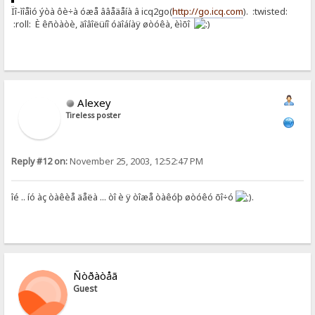
Ïî-ìîåìó ýòà ôè÷à óæå ââåäåíà â icq2go(
http://go.icq.com
). :twisted:
:roll: È êñòàòè, äîâîëüíî óäîáíàÿ øòóêà, èìõî
Alexey
Tireless poster
Reply #12 on:
November 25, 2003, 12:52:47 PM
îé .. íó àç òàêèå äåëà ... òî è ÿ òîæå òàêóþ øòóêó õî÷ó
.
Ñòðàòåã
Guest