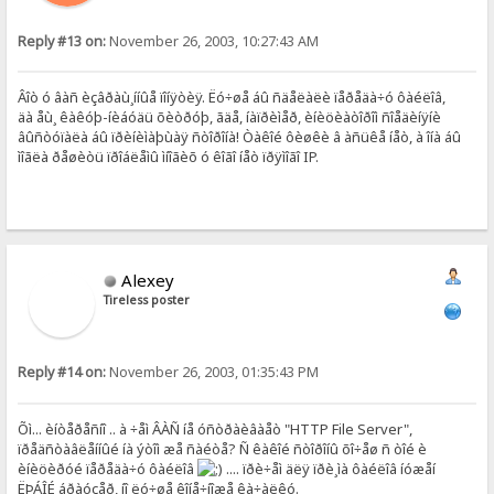
Reply #13 on:
November 26, 2003, 10:27:43 AM
Âîò ó âàñ èçâðàù¸ííûå ïîíÿòèÿ. Ëó÷øå áû ñäåëàëè ïåðåäà÷ó ôàéëîâ,
äà åù¸ êàêóþ-íèáóäü õèòðóþ, ãäå, íàïðèìåð, èíèöèàòîðîì ñîåäèíÿíè
âûñòóïàëà áû ïðèíèìàþùàÿ ñòîðîíà! Òàêîé ôèøêè â àñüêå íåò, à îíà áû
ìîãëà ðåøèòü ïðîáëåìû ìíîãèõ ó êîãî íåò ïðÿìîãî IP.
Alexey
Tireless poster
Reply #14 on:
November 26, 2003, 01:35:43 PM
Õì... èíòåðåñíî .. à ÷åì ÂÀÑ íå óñòðàèâàåò "HTTP File Server",
ïðåäñòàâëåííûé íà ýòîì æå ñàéòå? Ñ êàêîé ñòîðîíû õî÷åø ñ òîé è
èíèöèðóé ïåðåäà÷ó ôàéëîâ
.... ïðè÷åì äëÿ ïðè¸ìà ôàéëîâ íóæåí
ËÞÁÎÉ áðàóçåð, íî ëó÷øå êîíå÷íîæå êà÷àëêó.