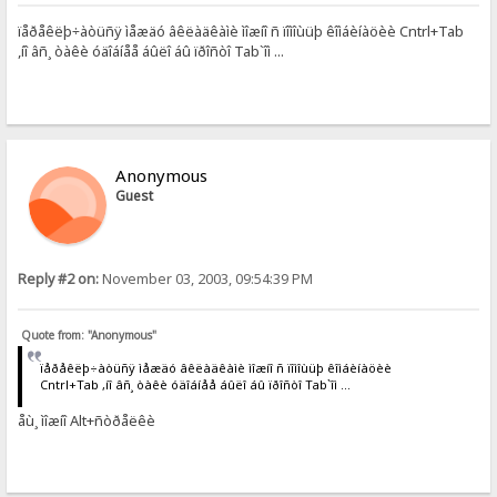
ïåðåêëþ÷àòüñÿ ìåæäó âêëàäêàìè ìîæíî ñ ïîìîùüþ êîìáèíàöèè Cntrl+Tab
,íî âñ¸ òàêè óäîáíåå áûëî áû ïðîñòî Tab`îì ...
Anonymous
Guest
Reply #2 on:
November 03, 2003, 09:54:39 PM
Quote from: "Anonymous"
ïåðåêëþ÷àòüñÿ ìåæäó âêëàäêàìè ìîæíî ñ ïîìîùüþ êîìáèíàöèè
Cntrl+Tab ,íî âñ¸ òàêè óäîáíåå áûëî áû ïðîñòî Tab`îì ...
åù¸ ìîæíî Alt+ñòðåëêè