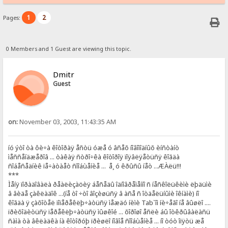
1
2
Pages:
0 Members and 1 Guest are viewing this topic.
Dmitr
Guest
on:
November 03, 2003, 11:43:35 AM
íó ýòî òà ôè÷à êîòîðàÿ åñòü óæå ó âñåõ íîâîìîäíûõ èíñòàíò
ìåññåíäæåðîâ ... òàêàÿ ñòðî÷êà êîòîðîÿ ïîÿâëÿåòüñÿ êîãäà
ñîáåñåäíèê ïå÷àòàåò ñîîáùåíèå ... å¸ ó êðûñû íåò ...ÆÀëü!!!
***
Ìåíÿ ïîðàäîâàëà ðåàëèçàöèÿ áåñåäû îäíîâðåìåííî ñ íåñêîëüêèìè ëþäüìè
â âèäå çàêëàäîê ...(íå òî ÷òî âîçèøüñÿ â àñå ñ îòäåëüíûìè îêíàìè) íî
êîãäà ÿ çàõîòåë ïîïåðåêëþ÷àòüñÿ ìåæäó íèìè Tab`îì íè÷åãî íå âûøëî ....
ïðèõîäèòüñÿ ïåðåêëþ÷àòüñÿ ìûøêîé ... õîðîøî åñëè áû îòêðûâàëàñü
ñàìà òà âêëàäêà íà êîòîðóþ ïðèøëî íîâîå ñîîáùåíèå ... íî òóò îïÿòü æå