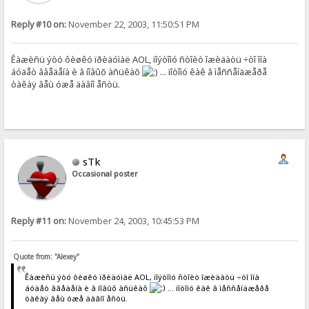
Reply #10 on:
November 22, 2003, 11:50:51 PM
Êàæèñü ýòó ôèøêó ïðèäóìàë AOL, ïîýòîìó ñòîèò îæèäàòü ÷òî îíà
áóäåò ââåäåíà è â íîâûõ àñüêàõ
... ïîòîìó êàê â ìåññåíäæåðå
òàêàÿ âåù óæå äàâíî åñòü.
sTk
Occasional poster
Reply #11 on:
November 24, 2003, 10:45:53 PM
Quote from: "Alexey"
Êàæèñü ýòó ôèøêó ïðèäóìàë AOL, ïîýòîìó ñòîèò îæèäàòü ÷òî îíà
áóäåò ââåäåíà è â íîâûõ àñüêàõ
... ïîòîìó êàê â ìåññåíäæåðå
òàêàÿ âåù óæå äàâíî åñòü.