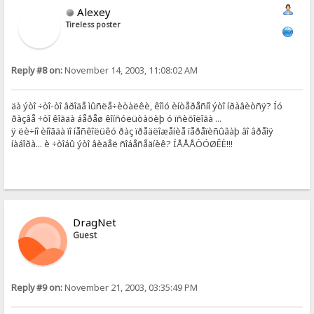
Alexey
Tireless poster
Reply #8 on:
November 14, 2003, 11:08:02 AM
äà ýòî ÷òî-òî âðîäå ìûñëå÷èòàëêè, êîìó èíòåðåñíî ýòî íðàâèòñÿ? Íó
ðàçâå ÷òî êîãäà áåðåø êîíñóëüòàöèþ ó ïñèõîëîãà ...
ÿ ëè÷íî èíîãäà ïî íåñêîëüêó ðàç ïðåäëîæåíèå ïåðåïèñûâàþ âî âðåìÿ
íàáîðà... è ÷òîáû ýòî âèäåë ñîáåñåäíèê? ÍÅÅÅÒÓØÊÈ!!!
DragNet
Guest
Reply #9 on:
November 21, 2003, 03:35:49 PM