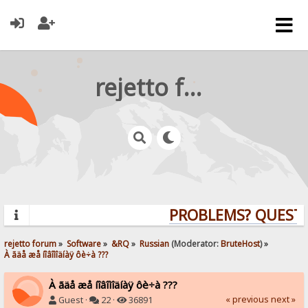
rejetto forum
PROBLEMS? QUESTIO
rejetto forum
»
Software
»
&RQ
»
Russian
(Moderator:
BruteHost
) »
À ãäå æå íîâîìîäíàÿ ôè÷à ???
À ãäå æå íîâîìîäíàÿ ôè÷à ???
« previous
next »
Guest ·
22 ·
36891