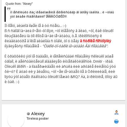
Quote from: "Alexey"
ïî íåñêîëüêó ðàç ïðåäëîæåíèå ïåðåïèñûâàþ âî âðåìÿ íàáîðà... è ÷òîáû
ýòî âèäåë ñîáåñåäíèê? ÍÅÅÅÒÓØÊÈ!!!
Ïî-ìîåìó, äèàëîã ïîøåë íå â òó ñòåïü... :-)
ß ñ ñàìîãî íà÷àëà ïî÷åìó-òî ïîíÿë, ÷òî èìååòñÿ â âèäó, ÷òî, êàê òîëüêî
ïîëüçîâàòåëü íà òîì êîíöå íà÷àë ïå÷àòàòü, ò.å. ïðèêîñíóëñÿ ê
êëàâèàòóðå â îêíå äèàëîãà ñ òîáîé, òî ó òåáÿ
â ñòðîêå ñîñòîÿíèÿ
ïîÿâëÿåòñÿ ñîîáùåíèå -
"Òàêîé-òî-òàêîé ïå÷àòàåò Âàì ñîîáùåíèå"
.
È òðàôôèêó ýòî íå õàâàåò, è ïåðåïèñûâàé ñîîáùåíèÿ ñêîëüêî äóøå
óãîäíî, è äåéñòâèòåëüíî äîáàâëÿåò èíòåðàêòèâíîñòè. Dmitr - ïðàâ.
Òîëüêî âîïðîñ - à ïîääåðæèâàåò ëè àñüêà èëè äðóãèå êëèåíòû ýòó
ôè÷ó? È áóäó ëè ÿ âèäåòü, ÷òî ÷åë ïå÷àòàåò ìíå â Òðèëëèàíå, èëè
îïÿòü ýòî áóäåò ðàáîòàòü òîëüêî ìåæäó &RQ? Äà, â ïðèíöèïå, õîòÿ áû
è òàê. :-)
Alexey
Tireless poster