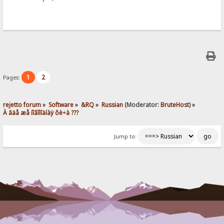
1
2
Pages:
rejetto forum
»
Software
»
&RQ
»
Russian
(Moderator:
BruteHost
) »
À ãäå æå íîâîìîäíàÿ ôè÷à ???
Jump to: