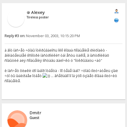
Alexey
Tireless poster
Reply #3 on:
November 03, 2003, 10:15:20 PM
à âîò íàñ÷åò ÷òîáû îòêðûâàëîñü îêíî êîãäà ñîîáùåíèå ïðèõîäèò -
âíèìàòåëüíåé ïîñìîòðè íàñòðîéêè!! òàì åñòü òàêîå, â íàñòðîéêàõ
ñîáûòèé äëÿ ñîîáùåíèÿ ïîñòàâü ãàëî÷êó ó "îòêðûâàòü ÷àò"
è íàñ÷åò ôèøêè ïðî íàáîð îòâåòà - îíî òåáå íàäî? ÷òîáû ïîëó÷àòåëü çíàë
÷òî òû íàáèðàåø îòâåò
) ... âñåðàâíî îí îá ýòîì óçíàåò êîãäà ïîëó÷èò
ñîîáùåíèå.
Dmitr
Guest