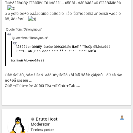
íàáèðàåòüñÿ ïî îòäåëüíûì áóêâàì ... ïðîñòî ÷óâñòâóåøü ñîáåñåäíèêà
...
)
à ó ýòîé ôè÷è èäåàëüíûé âàðèàíò :íåò íåäîñòàòêîâ àñêèíîãî ÷àòà è
âñ¸ âèäèøü ..
)
Quote from: "Anonymous"
Quote from: "Anonymous"
ïåðåêëþ÷àòüñÿ ìåæäó âêëàäêàìè ìîæíî ñ ïîìîùüþ êîìáèíàöèè
Cntrl+Tab ,íî âñ¸ òàêè óäîáíåå áûëî áû ïðîñòî Tab`îì ...
åù¸ ìîæíî Alt+ñòðåëêè
Òàê ýòî åù¸ õóæå ïîëó÷àåòüñÿ ïîòîìó ÷òî îáå ðóêè çàíÿòû ...òîãäà óæ
ëó÷øå ìûøêîé ...
Òàê ÷òî ëó÷øèé âûõîä ïîêà ÷òî Cntrl+Tab ....
BruteHost
Moderator
Tireless poster