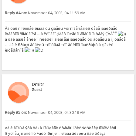
Reply #4 on:
November 04, 2003, 04:11:59 AM
Äà òàê ñïîêîéíåé êîãäà òû çíàåøü ÷òî ñîáåñåäíèê òåáå íàáèðàåò
îòâåòíîå ñîîáùåíèå ....à êòî åãî çíàåò ìîæåò îí âîîáùå íà òåáÿ ÇÀÁÈË
)
à òàê äàæå åñëè îí ñëèøêîì äîëãî åãî íàáèðàåò òû áóäåøü â í¸ì óâåðåí
... äà è ñðàçó âèäèøü ÷òî òåáå ÷òî-äëèííîå íàáèðàþò à çíà÷èò
èíòåðåñíîå
))
Dmitr
Guest
Reply #5 on:
November 04, 2003, 04:30:18 AM
Äà è âîîáùå ýòà ôè÷à ïîâûøàåò ñòåïåíü ïðèñóòñòâèÿ ìíîãîêðàòíî...
ß ýòî åù¸ ïî àñèíîìó ÷àòó ïðîñ¸ê ... êîãäà âèäèøü êàê ôðàçà