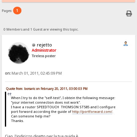
1
Pages:
0 Members and 1 Guest are viewing this topic.
rejetto
Administrator
Tireless poster
on:
March 01, 2011, 02:45:09 PM
Quote from: borsaric on February 20, 2011, 03:00:03 PM
When I try to do the "self-test", I obtein the following message:
"your internet connection does not work".
I have a router SPEEDTOUCH THOMSON ST585 and I configure
port forword according the guide of
http://portforward.com/
.
Can someone help me?
Thanks.
Ciao, l'indirizzo diretto per la tua guida è