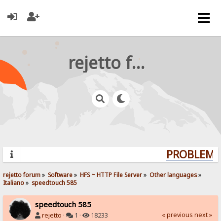
rejetto forum
PROBLEMS?
rejetto forum
»
Software
»
HFS ~ HTTP File Server
»
Other languages
»
Italiano
»
speedtouch 585
speedtouch 585
« previous
next »
rejetto
·
1 ·
18233