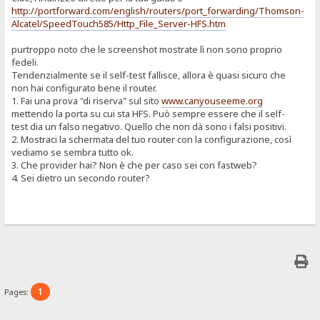
http://portforward.com/english/routers/port_forwarding/Thomson-
Alcatel/SpeedTouch585/Http_File_Server-HFS.htm
purtroppo noto che le screenshot mostrate lì non sono proprio
fedeli.
Tendenzialmente se il self-test fallisce, allora è quasi sicuro che
non hai configurato bene il router.
1. Fai una prova "di riserva" sul sito
www.canyouseeme.org
mettendo la porta su cui sta HFS. Può sempre essere che il self-
test dia un falso negativo. Quello che non dà sono i falsi positivi.
2. Mostraci la schermata del tuo router con la configurazione, così
vediamo se sembra tutto ok.
3. Che provider hai? Non è che per caso sei con fastweb?
4. Sei dietro un secondo router?
1
Pages: