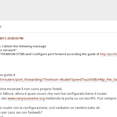
M
 2011, 03:00:03 PM
t", I obtein the following message:
s not work".
THOMSON ST585 and I configure port forword according the guide of
http://port
tua guida è
ish/routers/port_forwarding/Thomson-Alcatel/SpeedTouch585/Http_File_S
hot mostrate lì non sono proprio fedeli.
 fallisce, allora è quasi sicuro che non hai configurato bene il router.
l sito
www.canyouseeme.org
mettendo la porta su cui sta HFS. Può sempre e
uo router con la configurazione, così vediamo se sembra tutto ok.
e per caso sei con fastweb?