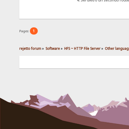
4. Sei dietro un secondo rout
1
Pages:
rejetto forum
»
Software
»
HFS ~ HTTP File Server
»
Other languag