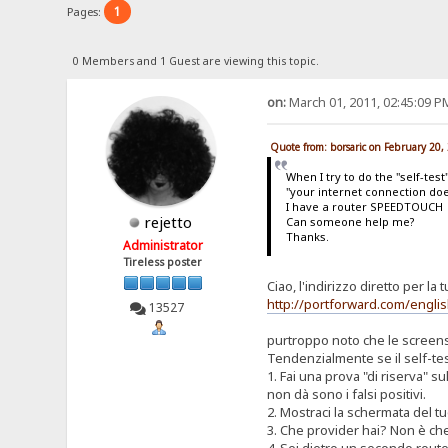
1
Pages:
0 Members and 1 Guest are viewing this topic.
on:
March 01, 2011, 02:45:09 P
Quote from: borsaric on February 20,
When I try to do the "self-tes
"your internet connection doe
I have a router SPEEDTOUCH 
rejetto
Can someone help me?
Thanks.
Administrator
Tireless poster
Ciao, l'indirizzo diretto per la 
http://portforward.com/engl
13527
purtroppo noto che le screens
Tendenzialmente se il self-test
1. Fai una prova "di riserva" su
non dà sono i falsi positivi.
2. Mostraci la schermata del t
3. Che provider hai? Non è ch