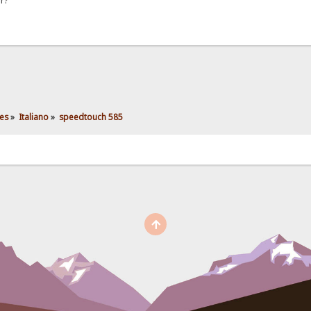
er?
es
»
Italiano
»
speedtouch 585