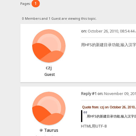
1
Pages:
0 Members and 1 Guest are viewing this topic.
on:
October 26, 2010, 08:54:44
用HFS的新建目录功能,输入汉
czj
Guest
Reply #1 on:
November 09, 201
Quote from: czj on October 26, 2010
用HFS的新建目录功能,输入汉字
HTML用UTF-8
Taurus