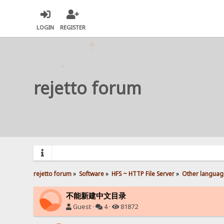
LOGIN
REGISTER
rejetto forum
rejetto forum
»
Software
»
HFS ~ HTTP File Server
»
Other languag
不能新建中文目录
Guest ·
4 ·
81872