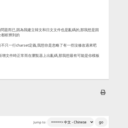
體的問題而已,因為我建立韓文和日文文件也是亂碼的,那我想是因
全都析辨到的
不只一行charset定義,我想你是忽略了有一些沒修改過來吧
式上新增文件時正常而在瀏覧器上出亂碼,那我想最有可能是你模板
Jump to: