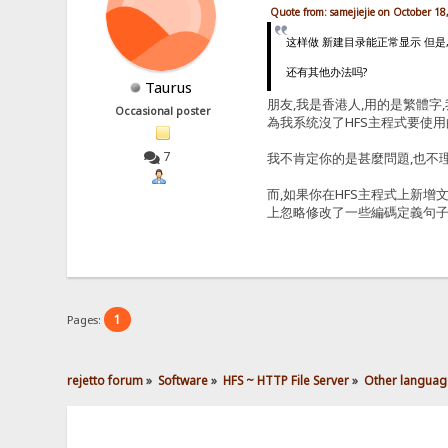
Quote from: samejiejie on October 18
这样做 新建目录能正常显示 但
还有其他办法吗?
Taurus
朋友,我是香港人,用的是繁體字
Occasional poster
為我系统沒了HFS主程式要使用
7
我不肯定你的是甚麼問題,也不理
而,如果你在HFS主程式上新增
上忽略修改了一些編碼定義句
1
Pages:
rejetto forum
»
Software
»
HFS ~ HTTP File Server
»
Other languag