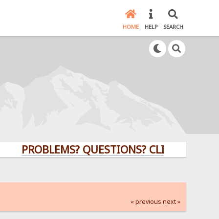
HOME
HELP
SEARCH
PROBLEMS? QUESTIONS? CLICK HERE!
« previous
next »