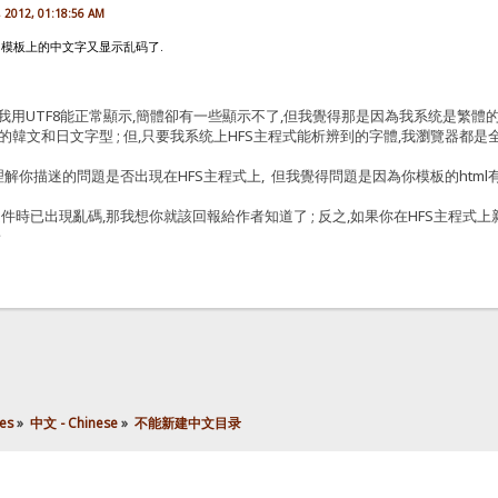
, 2012, 01:18:56 AM
是,模板上的中文字又显示乱码了.
,我用UTF8能正常顯示,簡體卻有一些顯示不了,但我覺得那是因為我系统是繁
的韓文和日文字型 ; 但,只要我系统上HFS主程式能析辨到的字體,我瀏覽器都是
解你描迷的問題是否出現在HFS主程式上, 但我覺得問題是因為你模板的html有
文件時已出現亂碼,那我想你就該回報給作者知道了 ; 反之,如果你在HFS主程
子
es
»
中文 - Chinese
»
不能新建中文目录