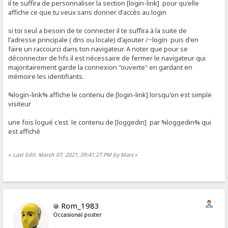
il te suffira de personnaliser la section [login-link] pour qu'elle
affiche ce que tu veux sans donner d'accès au login
si toi seul a besoin de te connecter il te suffira à la suite de
l'adresse principale ( dns ou locale) d'ajouter /~login puis d'en
faire un raccourci dans ton navigateur. A noter que pour se
déconnecter de hfs il est nécessaire de fermer le navigateur qui
majoritairement garde la connexion "ouverte" en gardant en
mémoire les identifiants.
%login-link% affiche le contenu de [login-link] lorsqu'on est simple
visiteur
une fois logué c'est le contenu de [loggedin] par %loggedin% qui
est affiché
«
Last Edit: March 07, 2021, 09:41:27 PM by Mars
»
Rom_1983
Occasional poster