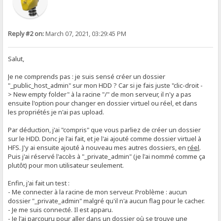
Reply #2 on:
March 07, 2021, 03:29:45 PM
Salut,
Je ne comprends pas : je suis sensé créer un dossier
"_public_host_admin" sur mon HDD ? Car si je fais juste "clic-droit -
> New empty folder" à la racine "/" de mon serveur, il n'y a pas
ensuite l'option pour changer en dossier virtuel ou réel, et dans
les propriétés je n'ai pas upload.
Par déduction, j'ai "compris" que vous parliez de créer un dossier
sur le HDD. Donc je l'ai fait, et je l'ai ajouté comme dossier virtuel à
HFS. J'y ai ensuite ajouté à nouveau mes autres dossiers, en
réel
.
Puis j'ai réservé l'accès à "_private_admin" (je l'ai nommé comme ça
plutôt) pour mon utilisateur seulement.
Enfin, j'ai fait un test :
- Me connecter à la racine de mon serveur. Problème : aucun
dossier "_private_admin" malgré qu'il n'a aucun flag pour le cacher.
- Je me suis connecté. Il est apparu.
- Je l'ai parcouru pour aller dans un dossier où se trouve une