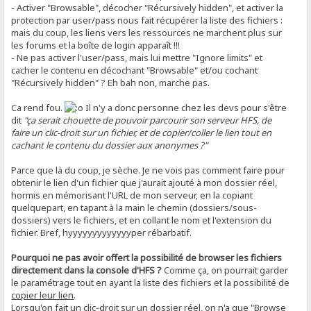
- Activer "Browsable", décocher "Récursively hidden", et activer la
protection par user/pass nous fait récupérer la liste des fichiers :
mais du coup, les liens vers les ressources ne marchent plus sur
les forums et la boîte de login apparaît !!!
- Ne pas activer l'user/pass, mais lui mettre "Ignore limits" et
cacher le contenu en décochant "Browsable" et/ou cochant
"Récursively hidden" ? Eh bah non, marche pas.
Ca rend fou.
Il n'y a donc personne chez les devs pour s'être
dit
"ça serait chouette de pouvoir parcourir son serveur HFS, de
faire un clic-droit sur un fichier, et de copier/coller le lien tout en
cachant le contenu du dossier aux anonymes ?"
Parce que là du coup, je sèche. Je ne vois pas comment faire pour
obtenir le lien d'un fichier que j'aurait ajouté à mon dossier réel,
hormis en mémorisant l'URL de mon serveur, en la copiant
quelquepart, en tapant à la main le chemin (dossiers/sous-
dossiers) vers le fichiers, et en collant le nom et l'extension du
fichier. Bref, hyyyyyyyyyyyyyper rébarbatif.
Pourquoi ne pas avoir offert la possibilité de browser les fichiers
directement dans la console d'HFS ?
Comme ça, on pourrait garder
le paramétrage tout en ayant la liste des fichiers et la possibilité de
copier leur lien
.
Lorsqu'on fait un clic-droit sur un dossier réel, on n'a que "Browse