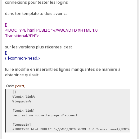
connexions pour tester les logins
dans ton template tu dois avoir ca:
[]
<!DOCTYPE html PUBLIC "-//W3C//DTD XHTML 1.0
Transitional//EN">
sur les versions plus récentes c'est
[]
{.$common-head.}
tu le modifie en insérant les lignes manquantes de manière à
obtenir ce qui suit
Code:
[Select]
[]
%login-link%
%loggedin%
[login-link]
ceci est ma nouvelle page d'accueil
[loggedin]
<!DOCTYPE html PUBLIC "-//W3C//DTD XHTML 1.0 Transitional//EN">