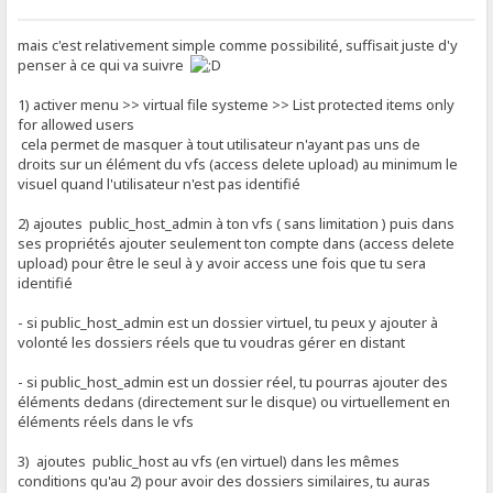
mais c'est relativement simple comme possibilité, suffisait juste d'y
penser à ce qui va suivre
1) activer menu >> virtual file systeme >> List protected items only
for allowed users
cela permet de masquer à tout utilisateur n'ayant pas uns de
droits sur un élément du vfs (access delete upload) au minimum le
visuel quand l'utilisateur n'est pas identifié
2) ajoutes public_host_admin à ton vfs ( sans limitation ) puis dans
ses propriétés ajouter seulement ton compte dans (access delete
upload) pour être le seul à y avoir access une fois que tu sera
identifié
- si public_host_admin est un dossier virtuel, tu peux y ajouter à
volonté les dossiers réels que tu voudras gérer en distant
- si public_host_admin est un dossier réel, tu pourras ajouter des
éléments dedans (directement sur le disque) ou virtuellement en
éléments réels dans le vfs
3) ajoutes public_host au vfs (en virtuel) dans les mêmes
conditions qu'au 2) pour avoir des dossiers similaires, tu auras