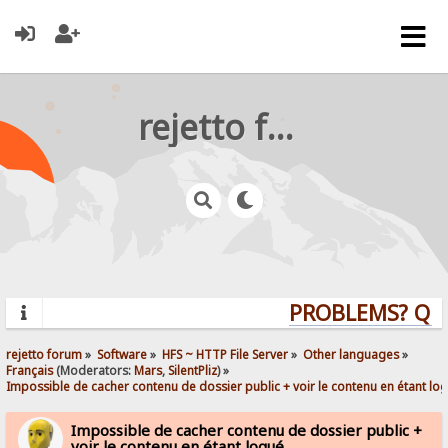
rejetto forum
PROBLEMS? QUES
rejetto forum
»
Software
»
HFS ~ HTTP File Server
»
Other languages
»
Français
(Moderators:
Mars
,
SilentPliz
) »
Impossible de cacher contenu de dossier public + voir le contenu en étant lo
Impossible de cacher contenu de dossier public +
voir le contenu en étant logué