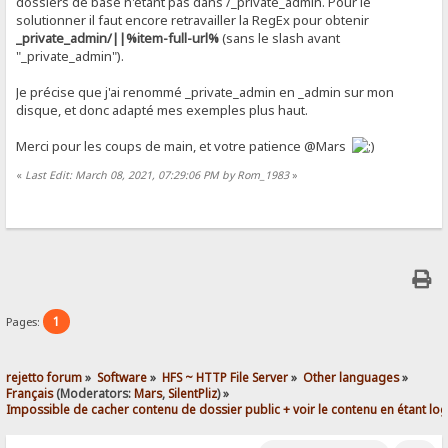
dossiers de base n'étant pas dans /_private_admin. Pour le
solutionner il faut encore retravailler la RegEx pour obtenir
_private_admin/||%item-full-url%
(sans le slash avant
"_private_admin").
Je précise que j'ai renommé _private_admin en _admin sur mon
disque, et donc adapté mes exemples plus haut.
Merci pour les coups de main, et votre patience @Mars
«
Last Edit: March 08, 2021, 07:29:06 PM by Rom_1983
»
1
Pages:
rejetto forum
»
Software
»
HFS ~ HTTP File Server
»
Other languages
»
Français
(Moderators:
Mars
,
SilentPliz
) »
Impossible de cacher contenu de dossier public + voir le contenu en étant lo