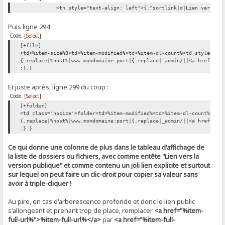
<th style="text-align: left">{.^sortlink|d|Lien vers la ve
Puis ligne 294 :
Code:
[Select]
[+file]
<td>%item-size%B<td>%item-modified%<td>%item-dl-count%<td style="te
{.replace|%host%|www.mondomaine:port|{.replace|_admin/||<a href="%i
:}.}
Et juste après, ligne 299 du coup :
Code:
[Select]
[+folder]
<td class='nosize'>folder<td>%item-modified%<td>%item-dl-count%<td 
{.replace|%host%|www.mondomaine:port|{.replace|_admin/||<a href="%i
:}.}
Ce qui donne une colonne de plus dans le tableau d'affichage de
la liste de dossiers ou fichiers, avec comme entête "Lien vers la
version publique" et comme contenu un joli lien explicite et surtout
sur lequel on peut faire un clic-droit pour copier sa valeur sans
avoir à triple-cliquer !
Au pire, en cas d'arborescence profonde et donc le lien public
s'allongeant et prenant trop de place, remplacer
<a href="%item-
full-url%">%item-full-url%</a>
par
<a href="%item-full-