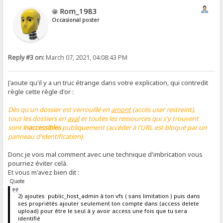
Rom_1983
Occasional poster
Reply #3 on:
March 07, 2021, 04:08:43 PM
J'aoute qu'il y a un truc étrange dans votre explication, qui contredit
règle cette règle d'or :
Dès qu'un dossier est verrouillé en
amont
(accès user restreint),
tous les dossiers en
aval
et toutes les ressources qui s'y trouvent
sont
inaccessibles
publiquement (accéder à l'URL est bloqué par un
panneau d'identification).
Donc je vois mal comment avec une technique d'imbrication vous
pourriez éviter celà.
Et vous m'avez bien dit :
Quote
2) ajoutes public_host_admin à ton vfs ( sans limitation ) puis dans
ses propriétés ajouter seulement ton compte dans (access delete
upload) pour être le seul à y avoir access une fois que tu sera
identifié