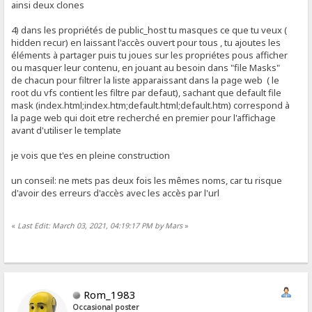
ainsi deux clones
4) dans les propriétés de public_host tu masques ce que tu veux (
hidden recur) en laissant l'accès ouvert pour tous , tu ajoutes les
éléments à partager puis tu joues sur les propriétes pous afficher
ou masquer leur contenu, en jouant au besoin dans "file Masks"
de chacun pour filtrer la liste apparaissant dans la page web ( le
root du vfs contient les filtre par defaut), sachant que default file
mask (index.html;index.htm;default.html;default.htm) correspond à
la page web qui doit etre recherché en premier pour l'affichage
avant d'utiliser le template
je vois que t'es en pleine construction
un conseil: ne mets pas deux fois les mêmes noms, car tu risque
d'avoir des erreurs d'accès avec les accès par l'url
«
Last Edit: March 03, 2021, 04:19:17 PM by Mars
»
Rom_1983
Occasional poster