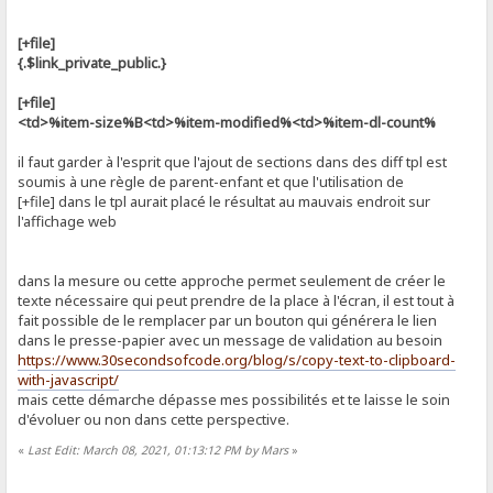
[+file]
{.$link_private_public.}
[+file]
<td>%item-size%B<td>%item-modified%<td>%item-dl-count%
il faut garder à l'esprit que l'ajout de sections dans des diff tpl est
soumis à une règle de parent-enfant et que l'utilisation de
[+file] dans le tpl aurait placé le résultat au mauvais endroit sur
l'affichage web
dans la mesure ou cette approche permet seulement de créer le
texte nécessaire qui peut prendre de la place à l'écran, il est tout à
fait possible de le remplacer par un bouton qui générera le lien
dans le presse-papier avec un message de validation au besoin
https://www.30secondsofcode.org/blog/s/copy-text-to-clipboard-
with-javascript/
mais cette démarche dépasse mes possibilités et te laisse le soin
d'évoluer ou non dans cette perspective.
«
Last Edit: March 08, 2021, 01:13:12 PM by Mars
»