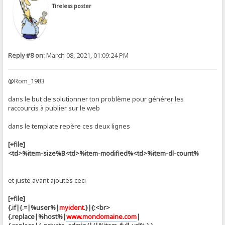
Tireless poster
Reply #8 on:
March 08, 2021, 01:09:24 PM
@Rom_1983
dans le but de solutionner ton problème pour générer les
raccourcis à publier sur le web
dans le template repère ces deux lignes
[+file]
<td>%item-size%B<td>%item-modified%<td>%item-dl-count%
et juste avant ajoutes ceci
[+file]
{.if|{.=|%user%|
myident
.}|{:<br>
{.replace|%host%|
www.mondomaine.com
|