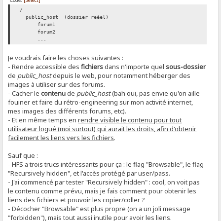
Code:
[Select]
/
public_host (dossier reéel)
forum1
forum2
...
Je voudrais faire les choses suivantes :
- Rendre accessible des
fichiers
dans n'importe quel
sous-dossier
de
public_host
depuis le web, pour notamment héberger des
images à utiliser sur des forums.
- Cacher le
contenu
de
public_host
(bah oui, pas envie qu'on aille
fouiner et faire du rétro-engineering sur mon activité internet,
mes images des différents forums, etc).
- Et en même temps en
rendre visible le contenu pour tout
utilisateur logué (moi surtout) qui aurait les droits, afin d'obtenir
facilement les liens vers les fichiers
.
Sauf que :
- HFS a trois trucs intéressants pour ça : le flag "Browsable", le flag
"Recursively hidden", et l'accès protégé par user/pass.
- J'ai commencé par tester "Recursively hidden" : cool, on voit pas
le contenu comme prévu, mais je fais comment pour obtenir les
liens des fichiers et pouvoir les copier/coller ?
- Décocher "Browsable" est plus propre (on a un joli message
"forbidden"), mais tout aussi inutile pour avoir les liens.