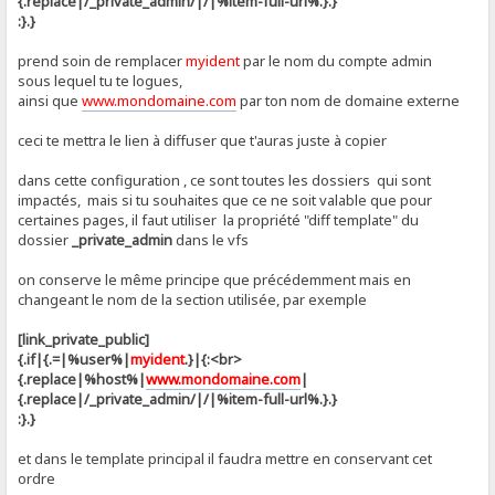
{.replace|/_private_admin/|/|%item-full-url%.}.}
:}.}
prend soin de remplacer
myident
par le nom du compte admin
sous lequel tu te logues,
ainsi que
www.mondomaine.com
par ton nom de domaine externe
ceci te mettra le lien à diffuser que t'auras juste à copier
dans cette configuration , ce sont toutes les dossiers qui sont
impactés, mais si tu souhaites que ce ne soit valable que pour
certaines pages, il faut utiliser la propriété "diff template" du
dossier
_private_admin
dans le vfs
on conserve le même principe que précédemment mais en
changeant le nom de la section utilisée, par exemple
[link_private_public]
{.if|{.=|%user%|
myident
.}|{:<br>
{.replace|%host%|
www.mondomaine.com
|
{.replace|/_private_admin/|/|%item-full-url%.}.}
:}.}
et dans le template principal il faudra mettre en conservant cet
ordre