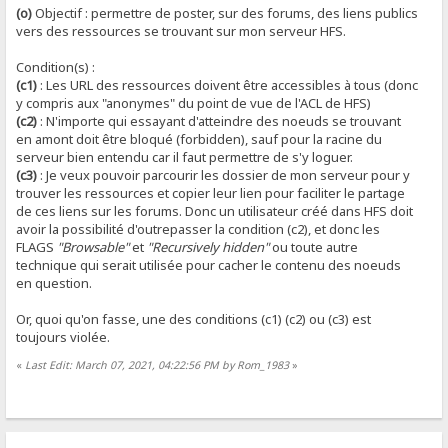
(o)
Objectif : permettre de poster, sur des forums, des liens publics
vers des ressources se trouvant sur mon serveur HFS.
Condition(s) :
(c1)
: Les URL des ressources doivent être accessibles à tous (donc
y compris aux "anonymes" du point de vue de l'ACL de HFS)
(c2)
: N'importe qui essayant d'atteindre des noeuds se trouvant
en amont doit être bloqué (forbidden), sauf pour la racine du
serveur bien entendu car il faut permettre de s'y loguer.
(c3)
: Je veux pouvoir parcourir les dossier de mon serveur pour y
trouver les ressources et copier leur lien pour faciliter le partage
de ces liens sur les forums. Donc un utilisateur créé dans HFS doit
avoir la possibilité d'outrepasser la condition (c2), et donc les
FLAGS
"Browsable"
et
"Recursively hidden"
ou toute autre
technique qui serait utilisée pour cacher le contenu des noeuds
en question.
Or, quoi qu'on fasse, une des conditions (c1) (c2) ou (c3) est
toujours violée.
«
Last Edit: March 07, 2021, 04:22:56 PM by Rom_1983
»