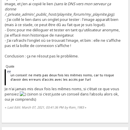
image, et j'en ai copié le lien
(sans le DNS vers mon serveur ça
donne
/_private_admin/_public_host/playnite_forum/my_playnite.jpg)
.
- J'ai collé le lien dans un onglet pour tester : l'image apparaît bien
(mais à ce stade, ce peut être dû au fait que je suis logué).
- Donc pour me déloguer et tester en tant qu'utilisateur anonyme,
j'ai effacé mon historique de navigateur.
- J'ai rafraichi l'onglet où se trouvait l'image, et bim : elle ne s'affiche
pas et la boîte de connexion s'affiche !
Conclusion : ça ne résout pas le problème.
Quote
un conseil: ne mets pas deux fois les mêmes noms, car tu risque
d'avoir des erreurs d'accès avec les accès par l'url
Je n'ai jamais mis deux fois les mêmes noms, si c'était ce que vous
pensiez
(sinon si c'est juste un conseil dans l'absolu alors ok,
oui je comprends)
«
Last Edit: March 07, 2021, 03:41:36 PM by Rom_1983
»