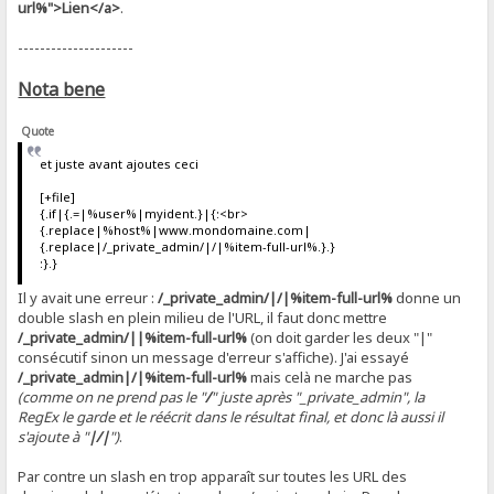
url%">Lien</a>
.
---------------------
Nota bene
Quote
et juste avant ajoutes ceci
[+file]
{.if|{.=|%user%|myident.}|{:<br>
{.replace|%host%|www.mondomaine.com|
{.replace|/_private_admin/|/|%item-full-url%.}.}
:}.}
Il y avait une erreur :
/_private_admin/|/|%item-full-url%
donne un
double slash en plein milieu de l'URL, il faut donc mettre
/_private_admin/||%item-full-url%
(on doit garder les deux "|"
consécutif sinon un message d'erreur s'affiche). J'ai essayé
/_private_admin|/|%item-full-url%
mais celà ne marche pas
(comme on ne prend pas le "
/
" juste après "_private_admin", la
RegEx le garde et le réécrit dans le résultat final, et donc là aussi il
s'ajoute à "
|/|
")
.
Par contre un slash en trop apparaît sur toutes les URL des