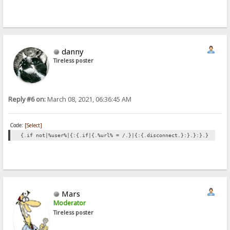
danny
Tireless poster
Reply #6 on:
March 08, 2021, 06:36:45 AM
Code:
[Select]
{.if not|%user%|{:{.if|{.%url% = /.}|{:{.disconnect.}:}.}:}.}
Mars
Moderator
Tireless poster