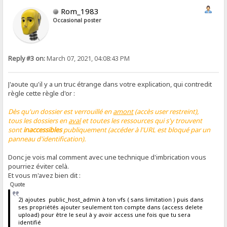
Rom_1983
Occasional poster
Reply #3 on:
March 07, 2021, 04:08:43 PM
J'aoute qu'il y a un truc étrange dans votre explication, qui contredit
règle cette règle d'or :
Dès qu'un dossier est verrouillé en
amont
(accès user restreint),
tous les dossiers en
aval
et toutes les ressources qui s'y trouvent
sont
inaccessibles
publiquement (accéder à l'URL est bloqué par un
panneau d'identification).
Donc je vois mal comment avec une technique d'imbrication vous
pourriez éviter celà.
Et vous m'avez bien dit :
Quote
2) ajoutes public_host_admin à ton vfs ( sans limitation ) puis dans
ses propriétés ajouter seulement ton compte dans (access delete
upload) pour être le seul à y avoir access une fois que tu sera
identifié