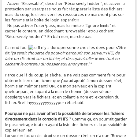
- Activer "Browsable", décocher "Récursively hidden", et activer la
protection par user/pass nous fait récupérer la liste des fichiers :
mais du coup, les liens vers les ressources ne marchent plus sur
les forums et la boîte de login apparaît !!!
- Ne pas activer l'user/pass, mais lui mettre "Ignore limits" et
cacher le contenu en décochant "Browsable" et/ou cochant
"Récursively hidden" ? Eh bah non, marche pas.
Ca rend fou.
Il n'y a donc personne chez les devs pour s'être
dit
"ça serait chouette de pouvoir parcourir son serveur HFS, de
faire un clic-droit sur un fichier, et de copier/coller le lien tout en
cachant le contenu du dossier aux anonymes ?"
Parce que là du coup, je sèche. Je ne vois pas comment faire pour
obtenir le lien d'un fichier que j'aurait ajouté à mon dossier réel,
hormis en mémorisant l'URL de mon serveur, en la copiant
quelquepart, en tapant à la main le chemin (dossiers/sous-
dossiers) vers le fichiers, et en collant le nom et l'extension du
fichier. Bref, hyyyyyyyyyyyyyper rébarbatif.
Pourquoi ne pas avoir offert la possibilité de browser les fichiers
directement dans la console d'HFS ?
Comme ça, on pourrait garder
le paramétrage tout en ayant la liste des fichiers et la possibilité de
copier leur lien
.
Lorsqu'on fait un clic-droit sur un dossier réel, on n'a que "Browse