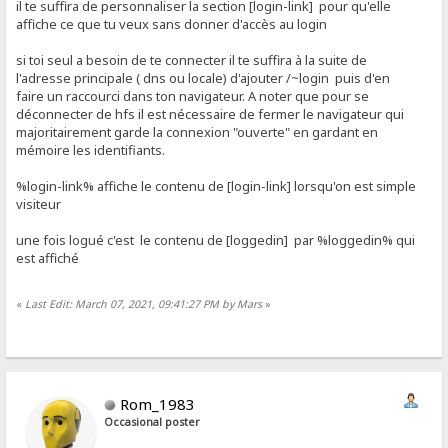
il te suffira de personnaliser la section [login-link] pour qu'elle
affiche ce que tu veux sans donner d'accès au login
si toi seul a besoin de te connecter il te suffira à la suite de
l'adresse principale ( dns ou locale) d'ajouter /~login puis d'en
faire un raccourci dans ton navigateur. A noter que pour se
déconnecter de hfs il est nécessaire de fermer le navigateur qui
majoritairement garde la connexion "ouverte" en gardant en
mémoire les identifiants.
%login-link% affiche le contenu de [login-link] lorsqu'on est simple
visiteur
une fois logué c'est le contenu de [loggedin] par %loggedin% qui
est affiché
«
Last Edit: March 07, 2021, 09:41:27 PM by Mars
»
Rom_1983
Occasional poster