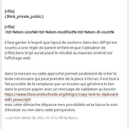
[+file]
{.$link_private_public.}
[+file]
<td>%item-size%B<td>%item-modified%<td>%item-dl-count%
il faut garder à l'esprit que l'ajout de sections dans des diff tpl est
soumis à une règle de parent-enfant et que l'utilisation de
[+file] dans le tpl aurait placé le résultat au mauvais endroit sur
l'affichage web
dans la mesure ou cette approche permet seulement de créer le
texte nécessaire qui peut prendre de la place à l'écran, il est tout à
fait possible de le remplacer par un bouton qui générera le lien
dans le presse-papier avec un message de validation au besoin
https://www.30secondsofcode.org/blog/s/copy-text-to-clipboard-
with-javascript/
mais cette démarche dépasse mes possibilités et te laisse le soin
d'évoluer ou non dans cette perspective.
«
Last Edit: March 08, 2021, 01:13:12 PM by Mars
»