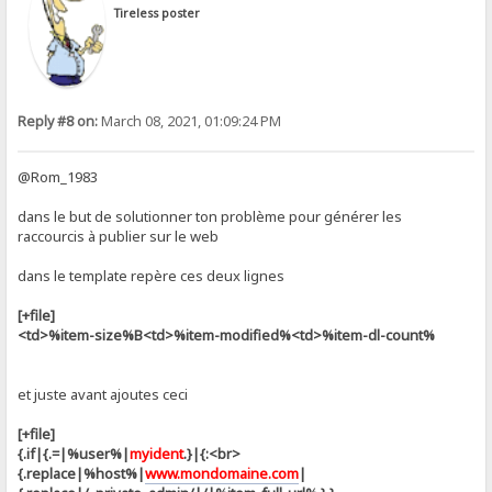
Tireless poster
Reply #8 on:
March 08, 2021, 01:09:24 PM
@Rom_1983
dans le but de solutionner ton problème pour générer les
raccourcis à publier sur le web
dans le template repère ces deux lignes
[+file]
<td>%item-size%B<td>%item-modified%<td>%item-dl-count%
et juste avant ajoutes ceci
[+file]
{.if|{.=|%user%|
myident
.}|{:<br>
{.replace|%host%|
www.mondomaine.com
|