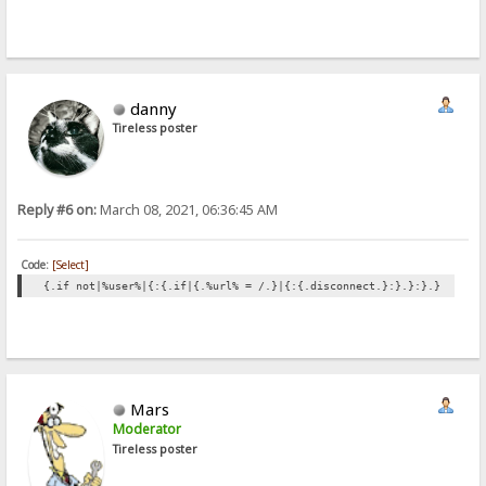
danny
Tireless poster
Reply #6 on:
March 08, 2021, 06:36:45 AM
Code:
[Select]
{.if not|%user%|{:{.if|{.%url% = /.}|{:{.disconnect.}:}.}:}.}
Mars
Moderator
Tireless poster