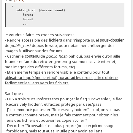
Code:
[Select]
/
public_host (dossier reéel)
forum1
forum2
...
Je voudrais faire les choses suivantes :
- Rendre accessible des
fichiers
dans n'importe quel
sous-dossier
de
public_host
depuis le web, pour notamment héberger des
images à utiliser sur des forums.
- Cacher le
contenu
de
public_host
(bah oui, pas envie qu'on aille
fouiner et faire du rétro-engineering sur mon activité internet,
mes images des différents forums, etc).
- Et en même temps en
rendre visible le contenu pour tout
utilisateur logué (moi surtout) qui aurait les droits, afin d'obtenir
facilement les liens vers les fichiers
.
Sauf que :
- HFS a trois trucs intéressants pour ça : le flag "Browsable", le flag
"Recursively hidden", et l'accès protégé par user/pass.
- J'ai commencé par tester "Recursively hidden" : cool, on voit pas
le contenu comme prévu, mais je fais comment pour obtenir les
liens des fichiers et pouvoir les copier/coller ?
- Décocher "Browsable" est plus propre (on a un joli message
"forbidden"), mais tout aussi inutile pour avoir les liens.