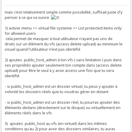
mais c'est relativement simple comme possibilité, suffisait juste d'y
penser à ce qui va suivre
1) activer menu >> virtual file systeme >> List protected items only
for allowed users
cela permet de masquer à tout utilisateur n'ayant pas uns de
droits sur un élément du vfs (access delete upload) au minimum le
visuel quand l'utilisateur n'est pas identifié
2) ajoutes public_host_admin à ton vfs ( sans limitation ) puis dans
ses propriétés ajouter seulement ton compte dans (access delete
upload) pour être le seul à y avoir access une fois que tu sera
identifié
- si public_host_admin est un dossier virtuel, tu peux y ajouter à
volonté les dossiers réels que tu voudras gérer en distant
- si public_host_admin est un dossier réel, tu pourras ajouter des
éléments dedans (directement sur le disque) ou virtuellement en
éléments réels dans le vfs
3) ajoutes public_host au vfs (en virtuel) dans les mêmes
conditions qu'au 2) pour avoir des dossiers similaires, tu auras