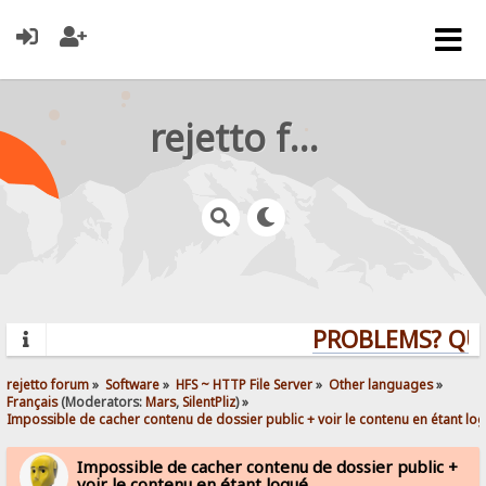
rejetto forum
PROBLEMS? QUEST
rejetto forum
»
Software
»
HFS ~ HTTP File Server
»
Other languages
»
Français
(Moderators:
Mars
,
SilentPliz
) »
Impossible de cacher contenu de dossier public + voir le contenu en étant lo
Impossible de cacher contenu de dossier public +
voir le contenu en étant logué