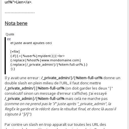
url%">Lien</a>
.
---------------------
Nota bene
Quote
et juste avant ajoutes ceci
[+file]
{.if|{.=|%user%|myident.}|{:<br>
{.replace|%host%|www.mondomaine.com|
{.replace|/_private_admin/|/|%item-full-url%.}.}
:}.}
Il y avait une erreur :
/_private_admin/|/|%item-full-url%
donne un
double slash en plein milieu de l'URL, il faut donc mettre
/_private_admin/||%item-full-url%
(on doit garder les deux "|"
consécutif sinon un message d'erreur s'affiche). J'ai essayé
/_private_admin|/|%item-full-url%
mais celà ne marche pas
(comme on ne prend pas le "
/
" juste après "_private_admin", la
RegEx le garde et le réécrit dans le résultat final, et donc là aussi il
s'ajoute à "
|/|
")
.
Par contre un slash en trop apparaît sur toutes les URL des