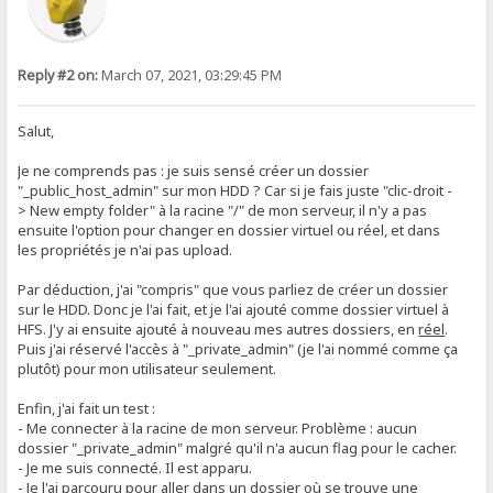
Reply #2 on:
March 07, 2021, 03:29:45 PM
Salut,
Je ne comprends pas : je suis sensé créer un dossier
"_public_host_admin" sur mon HDD ? Car si je fais juste "clic-droit -
> New empty folder" à la racine "/" de mon serveur, il n'y a pas
ensuite l'option pour changer en dossier virtuel ou réel, et dans
les propriétés je n'ai pas upload.
Par déduction, j'ai "compris" que vous parliez de créer un dossier
sur le HDD. Donc je l'ai fait, et je l'ai ajouté comme dossier virtuel à
HFS. J'y ai ensuite ajouté à nouveau mes autres dossiers, en
réel
.
Puis j'ai réservé l'accès à "_private_admin" (je l'ai nommé comme ça
plutôt) pour mon utilisateur seulement.
Enfin, j'ai fait un test :
- Me connecter à la racine de mon serveur. Problème : aucun
dossier "_private_admin" malgré qu'il n'a aucun flag pour le cacher.
- Je me suis connecté. Il est apparu.
- Je l'ai parcouru pour aller dans un dossier où se trouve une