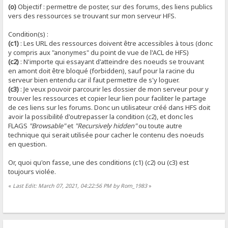
(o)
Objectif : permettre de poster, sur des forums, des liens publics
vers des ressources se trouvant sur mon serveur HFS.
Condition(s) :
(c1)
: Les URL des ressources doivent être accessibles à tous (donc
y compris aux "anonymes" du point de vue de l'ACL de HFS)
(c2)
: N'importe qui essayant d'atteindre des noeuds se trouvant
en amont doit être bloqué (forbidden), sauf pour la racine du
serveur bien entendu car il faut permettre de s'y loguer.
(c3)
: Je veux pouvoir parcourir les dossier de mon serveur pour y
trouver les ressources et copier leur lien pour faciliter le partage
de ces liens sur les forums. Donc un utilisateur créé dans HFS doit
avoir la possibilité d'outrepasser la condition (c2), et donc les
FLAGS
"Browsable"
et
"Recursively hidden"
ou toute autre
technique qui serait utilisée pour cacher le contenu des noeuds
en question.
Or, quoi qu'on fasse, une des conditions (c1) (c2) ou (c3) est
toujours violée.
«
Last Edit: March 07, 2021, 04:22:56 PM by Rom_1983
»