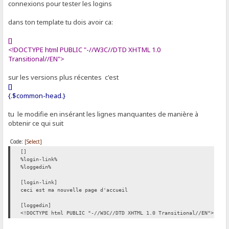
connexions pour tester les logins
dans ton template tu dois avoir ca:
[]
<!DOCTYPE html PUBLIC "-//W3C//DTD XHTML 1.0
Transitional//EN">
sur les versions plus récentes c'est
[]
{.$common-head.}
tu le modifie en insérant les lignes manquantes de manière à
obtenir ce qui suit
Code:
[Select]
[]
%login-link%
%loggedin%
[login-link]
ceci est ma nouvelle page d'accueil
[loggedin]
<!DOCTYPE html PUBLIC "-//W3C//DTD XHTML 1.0 Transitional//EN">