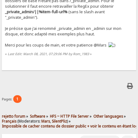
dossiers de base n'étant pas dans /_private_admin. Pour le
solutionner il faut encore retravailler la RegEx pour obtenir
_private_admin/||%item-full-url%
(sans le slash avant
"_private_admin").
Je précise que j'ai renommé _private_admin en _admin sur mon
disque, et donc adapté mes exemples plus haut.
Merci pour les coups de main, et votre patience @Mars
«
Last Edit: March 08, 2021, 07:29:06 PM by Rom_1983
»
1
Pages:
rejetto forum
»
Software
»
HFS ~ HTTP File Server
»
Other languages
»
Français
(Moderators:
Mars
,
SilentPliz
) »
Impossible de cacher contenu de dossier public + voir le contenu en étant lo