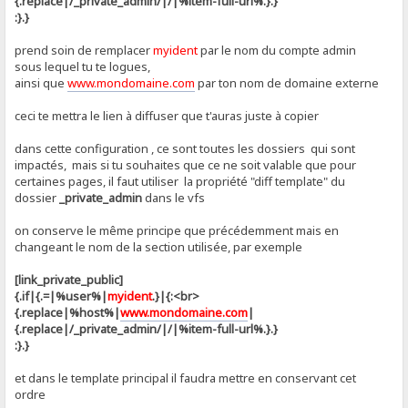
{.replace|/_private_admin/|/|%item-full-url%.}.}
:}.}
prend soin de remplacer
myident
par le nom du compte admin
sous lequel tu te logues,
ainsi que
www.mondomaine.com
par ton nom de domaine externe
ceci te mettra le lien à diffuser que t'auras juste à copier
dans cette configuration , ce sont toutes les dossiers qui sont
impactés, mais si tu souhaites que ce ne soit valable que pour
certaines pages, il faut utiliser la propriété "diff template" du
dossier
_private_admin
dans le vfs
on conserve le même principe que précédemment mais en
changeant le nom de la section utilisée, par exemple
[link_private_public]
{.if|{.=|%user%|
myident
.}|{:<br>
{.replace|%host%|
www.mondomaine.com
|
{.replace|/_private_admin/|/|%item-full-url%.}.}
:}.}
et dans le template principal il faudra mettre en conservant cet
ordre