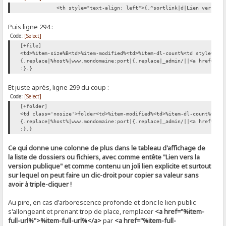
<th style="text-align: left">{.^sortlink|d|Lien vers la ve
Puis ligne 294 :
Code:
[Select]
[+file]
<td>%item-size%B<td>%item-modified%<td>%item-dl-count%<td style="te
{.replace|%host%|www.mondomaine:port|{.replace|_admin/||<a href="%i
:}.}
Et juste après, ligne 299 du coup :
Code:
[Select]
[+folder]
<td class='nosize'>folder<td>%item-modified%<td>%item-dl-count%<td 
{.replace|%host%|www.mondomaine:port|{.replace|_admin/||<a href="%i
:}.}
Ce qui donne une colonne de plus dans le tableau d'affichage de
la liste de dossiers ou fichiers, avec comme entête "Lien vers la
version publique" et comme contenu un joli lien explicite et surtout
sur lequel on peut faire un clic-droit pour copier sa valeur sans
avoir à triple-cliquer !
Au pire, en cas d'arborescence profonde et donc le lien public
s'allongeant et prenant trop de place, remplacer
<a href="%item-
full-url%">%item-full-url%</a>
par
<a href="%item-full-