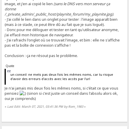
image, et j'en ai copié le lien
(sans le DNS vers mon serveur ça
donne
/_private_admin/_public_host/playnite_forum/my_playnite.jpg)
.
- J'ai collé le lien dans un onglet pour tester : l'image apparaît bien
(mais à ce stade, ce peut être dû au fait que je suis logué).
- Donc pour me déloguer et tester en tant qu'utilisateur anonyme,
j'ai effacé mon historique de navigateur.
- J'ai rafraichi l'onglet où se trouvait l'image, et bim : elle ne s'affiche
pas et la boîte de connexion s'affiche !
Conclusion : ça ne résout pas le problème.
Quote
un conseil: ne mets pas deux fois les mêmes noms, car tu risque
d'avoir des erreurs d'accès avec les accès par l'url
Je n'ai jamais mis deux fois les mêmes noms, si c'était ce que vous
pensiez
(sinon si c'est juste un conseil dans l'absolu alors ok,
oui je comprends)
«
Last Edit: March 07, 2021, 03:41:36 PM by Rom_1983
»