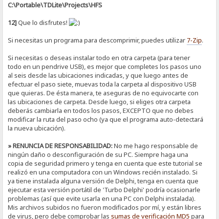
C:\Portable\TDLite\Projects\HFS
12]
Que lo disfrutes!
Si necesitas un programa para descomprimir, puedes utilizar
7-Zip
.
Si necesitas o deseas instalar todo en otra carpeta (para tener
todo en un pendrive USB), es mejor que completes los pasos uno
al seis desde las ubicaciones indicadas, y que luego antes de
efectuar el paso siete, muevas toda la carpeta al dispositivo USB
que quieras. De ésta manera, te aseguras de no equivocarte con
las ubicaciones de carpeta. Desde luego, si eliges otra carpeta
deberás cambiarla en todos los pasos, EXCEPTO que no debes
modificar la ruta del paso ocho (ya que el programa auto-detectará
la nueva ubicación).
» RENUNCIA DE RESPONSABILIDAD:
No me hago responsable de
ningún daño o desconfiguración de su PC. Siempre haga una
copia de seguridad primero y tenga en cuenta que este tutorial se
realizó en una computadora con un Windows recién instalado. Si
ya tiene instalada alguna versión de Delphi, tenga en cuenta que
ejecutar esta versión portátil de 'Turbo Delphi' podría ocasionarle
problemas (así que evite usarla en una PC con Delphi instalada).
Mis archivos subidos no fueron modificados por mí, y están libres
de virus, pero debe comprobar las
sumas de verificación
MD5
para