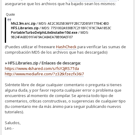
asegurarse que los archivos que ha bajado sean los mismos:
Quote
hfs2.3m.src.zip
/ MD5: AE2C3025B36FFF2BC72DB5FF7784C4BD
HFS.Libraries.zip
/ MD5: 7751002A930B7C211BFC1F9C7AA1853C
PortableTurboDelphiLiteInstaller10d.exe
/ MD5:
9B24FA6BD91FAF9ACA8AEA78B90AEF07
(Puedes utilizar el freeware
HashCheck
para verificar las sumas de
comprobación MD5 de los archivos que has descargado)
» HFS.Libraries.zip / Enlaces de descarga:
https://www.4shared.com/s/fsY2jRS7Tda
http://www.mediafire.com/?z32tkfzezfx36i7
Siéntete libre de dejar cualquier comentario o pregunta si tienes
alguna duda, y por favor reporta cualquier error o problema que
encuentres al momento de compilar. Se aprecia todo tipo de
comentarios, críticas constructivas, o sugerencias de cualquier tipo
(tu comentario me da más ánimo para seguir publicando nuevos
tutoriales).
Saludos,
Leo.-