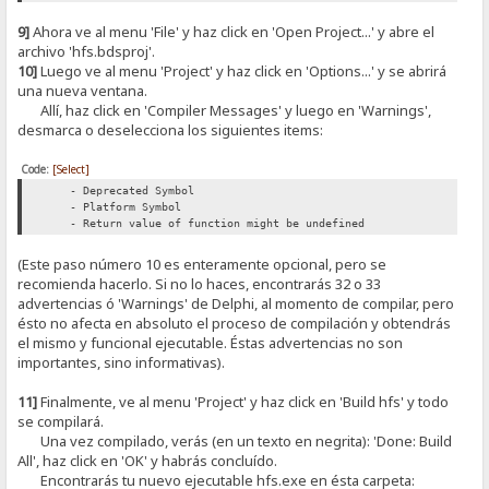
9]
Ahora ve al menu 'File' y haz click en 'Open Project...' y abre el
archivo 'hfs.bdsproj'.
10]
Luego ve al menu 'Project' y haz click en 'Options...' y se abrirá
una nueva ventana.
Allí, haz click en 'Compiler Messages' y luego en 'Warnings',
desmarca o deselecciona los siguientes items:
Code:
[Select]
- Deprecated Symbol
- Platform Symbol
- Return value of function might be undefined
(Este paso número 10 es enteramente opcional, pero se
recomienda hacerlo. Si no lo haces, encontrarás 32 o 33
advertencias ó 'Warnings' de Delphi, al momento de compilar, pero
ésto no afecta en absoluto el proceso de compilación y obtendrás
el mismo y funcional ejecutable. Éstas advertencias no son
importantes, sino informativas).
11]
Finalmente, ve al menu 'Project' y haz click en 'Build hfs' y todo
se compilará.
Una vez compilado, verás (en un texto en negrita): 'Done: Build
All', haz click en 'OK' y habrás concluído.
Encontrarás tu nuevo ejecutable hfs.exe en ésta carpeta: