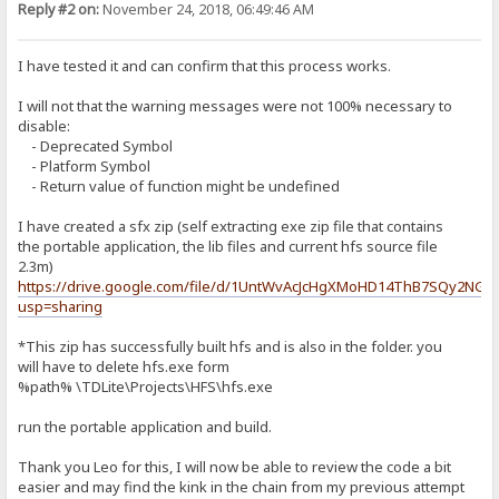
Reply #2 on:
November 24, 2018, 06:49:46 AM
I have tested it and can confirm that this process works.
I will not that the warning messages were not 100% necessary to
disable:
- Deprecated Symbol
- Platform Symbol
- Return value of function might be undefined
I have created a sfx zip (self extracting exe zip file that contains
the portable application, the lib files and current hfs source file
2.3m)
https://drive.google.com/file/d/1UntWvAcJcHgXMoHD14ThB7SQy2NGy
usp=sharing
*This zip has successfully built hfs and is also in the folder. you
will have to delete hfs.exe form
%path% \TDLite\Projects\HFS\hfs.exe
run the portable application and build.
Thank you Leo for this, I will now be able to review the code a bit
easier and may find the kink in the chain from my previous attempt