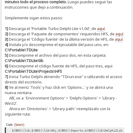
minutos todo el proceso completo.
Luego puedes seguir las
instrucciones que dejo a continuación.
Simplemente sigan estos pasos:
1]
Descarga el 'Portable Turbo Delphi Lite v1.0d', de
aquí
.
2]
Descarga el 'Paquete de componentes' requeridos HFS, de
aquí
.
3]
Descarga el 'Código fuente' de la última versión de HFS, de
aquí
.
4]
Instala y/o descomprime el ejecutable del paso uno, en:
C:\Portable\TDLite
5]
Descomprime el archivo del paso dos, en esta carpeta:
C:\Portable\TDLite\lib
6]
Descomprime el código fuente de HFS, del paso tres, aqui:
C:\Portable\TDLite\Projects\HFS
7]
Inicia Turbo Delphi abriendo "TDrun.exe" o utilizando el acceso
directo del escritorio.
8]
Ve al menú 'Tools' y haz click en 'Options...' y se abrirá una
nueva ventana.
Allí, ve a: 'Environment Options' > 'Delphi Options' > 'Library -
Win32'.
Ahora en 'Directories' > 'Library path:' reemplázalo con la
siguiente ruta:
Code:
[Select]
$(BDS)\lib;$(BDS)\lib\Obj;$(BDS)\Imports;$(BDS)\lib\DelphiZLib.128;