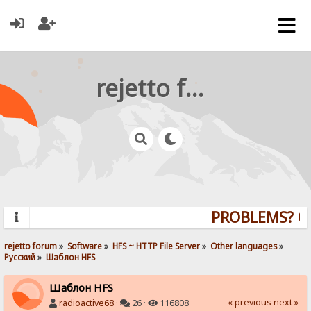
rejetto forum
PROBLEMS? QUE
rejetto forum
»
Software
»
HFS ~ HTTP File Server
»
Other languages
»
Pусский
»
Шаблон HFS
Шаблон HFS
« previous
next »
radioactive68
·
26 ·
116808