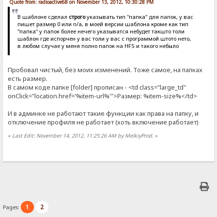
Quote from: radioactive68 on November 13, 2012, 10:30:28 PM
В шаблоне сделал
строго
указывать тип "папка" для папок, у вас
пишет размер 0 или n/a, в моей версии шаблона кроме как тип
"папка" у папок более нечего указыватся небудет такшто толи
шаблон где испорчен у вас толи у вас с программой штото нето,
в любом случае у меня полно папок на HFS и такого небыло
Пробовал чистый, без моих изменений. Тоже самое, на папках
есть размер.
В самом коде папке [folder] прописан - <td class="large_td"
onClick="location.href='%item-url%'">Размер: %item-size%</td>
И в админке не работают такие функции как права на папку, и
отключение профиля не работает (хоть включение работает)
«
Last Edit: November 14, 2012, 11:25:26 AM by MelkiyProd.
»
1
2
Pages: