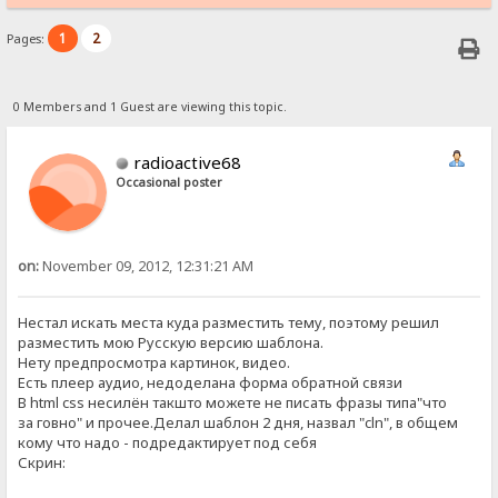
1
2
Pages:
0 Members and 1 Guest are viewing this topic.
radioactive68
Occasional poster
on:
November 09, 2012, 12:31:21 AM
Нестал искать места куда разместить тему, поэтому решил
разместить мою Русскую версию шаблона.
Нету предпросмотра картинок, видео.
Есть плеер аудио, недоделана форма обратной связи
В html css несилён такшто можете не писать фразы типа"что
за говно" и прочее.Делал шаблон 2 дня, назвал "cln", в общем
кому что надо - подредактирует под себя
Скрин: