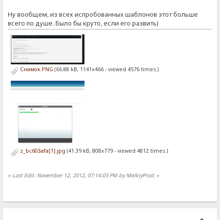
Ну вообщем, из всех испробованных шаблонов этот больше
всего по душе. Было бы круто, если его развить)
Снимок.PNG
(66.88 kB, 1141x466 - viewed 4576 times.)
z_bc603afa[1].jpg
(41.39 kB, 808x779 - viewed 4812 times.)
«
Last Edit: November 12, 2012, 07:14:03 PM by MelkiyProd.
»