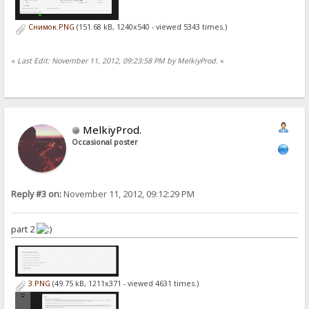
Снимок.PNG
(151.68 kB, 1240x540 - viewed 5343 times.)
«
Last Edit: November 11, 2012, 09:23:58 PM by MelkiyProd.
»
MelkiyProd.
Occasional poster
Reply #3 on:
November 11, 2012, 09:12:29 PM
part 2
3.PNG
(49.75 kB, 1211x371 - viewed 4631 times.)