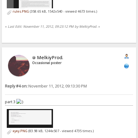
rules.PNG
(358.65 kB, 1542x540 - viewed 4673 times.)
«
Last Edit: November 11, 2012, 09:23:12 PM by MelkiyProd.
»
MelkiyProd.
Occasional poster
Reply #4 on:
November 11, 2012, 09:13:30 PM
part 3
куку.PNG
(83.98 kB, 1244x507 - viewed 4735 times.)