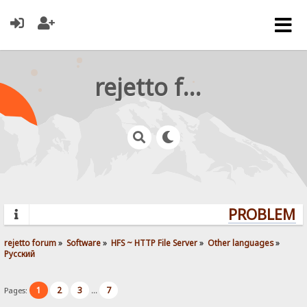
rejetto forum
PROBLEMS?
rejetto forum
»
Software
»
HFS ~ HTTP File Server
»
Other languages
»
Pусский
1
2
3
7
Pages:
...