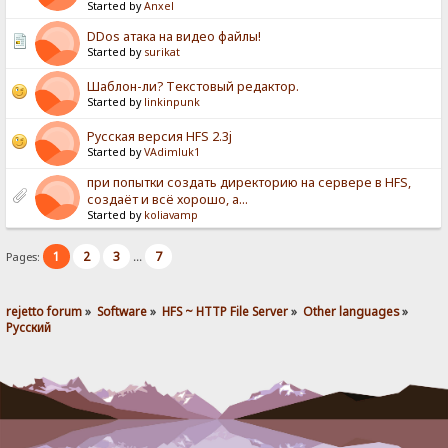
Started by
Anxel
DDos атака на видео файлы!
Started by
surikat
Шаблон-ли? Текстовый редактор.
Started by
linkinpunk
Русская версия HFS 2.3j
Started by
VAdimluk1
при попытки создать директорию на сервере в HFS,
создаёт и всё хорошо, а...
Started by
koliavamp
1
2
3
7
Pages:
...
rejetto forum
»
Software
»
HFS ~ HTTP File Server
»
Other languages
»
Pусский