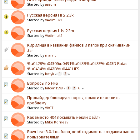
Started by
aasom
Русская версия HFS 2.3k
Started by
VAdimluk1
Русская версия hfs 2.3m
Started by
VAdimluk1
Кирилица в названии файлов и папок при скачивании
.tar
Started by
marribi
%u0428%u0430%u0431%u043B%u043E%u043D Batas
%u0434%u043B%u044F HFS
Started by
botyk
1
2
«
»
Вопросы по HFS
Started by
falcon1598
1
2
«
All
»
Провайдер блокирует порты, помогите решить
проблему
Started by
VitGT
Как вместо 404 посылать некий файл?
Started by
Mike Korneev
Rawr Live 3.0.1 шаблон, необходимость создания папок
пользователями