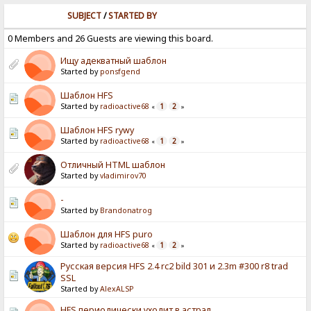
SUBJECT
/
STARTED BY
0 Members and 26 Guests are viewing this board.
Ищу адекватный шаблон
Started by
ponsfgend
Шаблон HFS
Started by
radioactive68
1
2
«
»
Шаблон HFS rywy
Started by
radioactive68
1
2
«
»
Отличный HTML шаблон
Started by
vladimirov70
-
Started by
Brandonatrog
Шаблон для HFS puro
Started by
radioactive68
1
2
«
»
Русская версия HFS 2.4 rc2 bild 301 и 2.3m #300 r8 trad
SSL
Started by
AlexALSP
HFS периодически уходит в астрал.