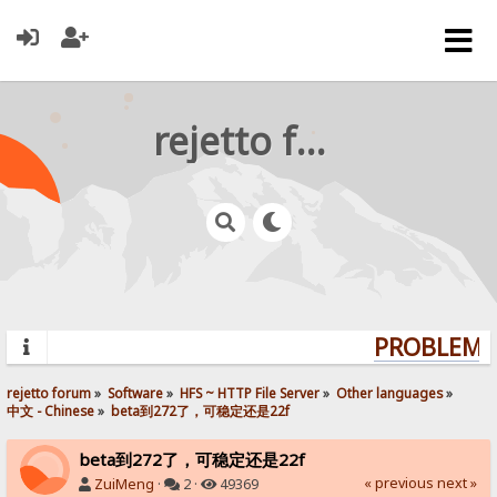
rejetto forum
PROBLEMS?
rejetto forum
»
Software
»
HFS ~ HTTP File Server
»
Other languages
»
中文 - Chinese
»
beta到272了，可稳定还是22f
beta到272了，可稳定还是22f
« previous
next »
ZuiMeng
·
2 ·
49369