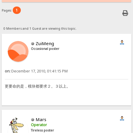
1
Pages:
0 Members and 1 Guest are viewing this topic.
ZuiMeng
Occasional poster
on:
December 17, 2010, 01:41:15 PM
更要命的是，模块都要求２。３以上。
Mars
Operator
Tireless poster