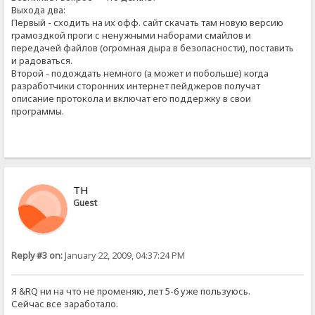
Выхода два:
Первый - сходить на их офф. сайт скачать там новую версию
грамоздкой проги с ненужными наборами смайлов и
передачей файлов (огромная дыра в безопасности), поставить
и радоваться.
Второй - подождать немного (а может и побольше) когда
разработчики сторонних интернет пейджеров получат
описание протокола и включат его поддержку в свои
программы.
ТН
Guest
Reply #3 on:
January 22, 2009, 04:37:24 PM
Я &RQ ни на что не променяю, лет 5-6 уже пользуюсь.
Сейчас все заработало.