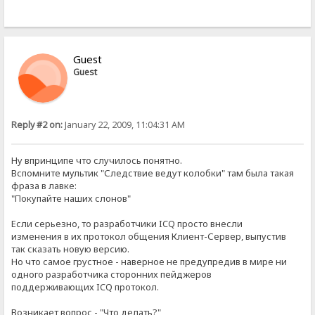
Guest
Guest
Reply #2 on:
January 22, 2009, 11:04:31 AM
Ну впринципе что случилось понятно.
Вспомните мультик "Следствие ведут колобки" там была такая
фраза в лавке:
"Покупайте наших слонов"
Если серьезно, то разработчики ICQ просто внесли
изменения в их протокол общения Клиент-Сервер, выпустив
так сказать новую версию.
Но что самое грустное - наверное не предупредив в мире ни
одного разработчика сторонних пейджеров
поддерживающих ICQ протокол.
Возникает вопрос - "Что делать?"