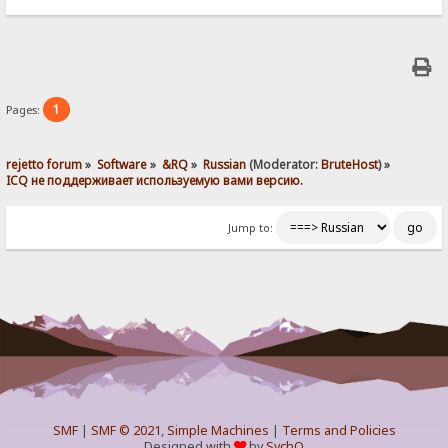
1
Pages:
rejetto forum
»
Software
»
&RQ
»
Russian
(Moderator:
BruteHost
) »
ICQ не поддерживает используемую вами версию.
Jump to:
SMF
|
SMF © 2021
,
Simple Machines
|
Terms and Policies
Designed with
by
SychO