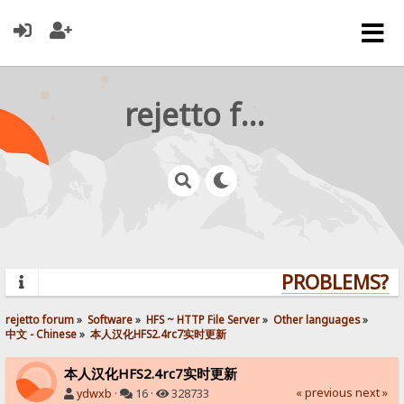
rejetto forum
PROBLEMS? QU
rejetto forum
»
Software
»
HFS ~ HTTP File Server
»
Other languages
»
中文 - Chinese
»
本人汉化HFS2.4rc7实时更新
本人汉化HFS2.4rc7实时更新
« previous
next »
ydwxb
·
16 ·
328733