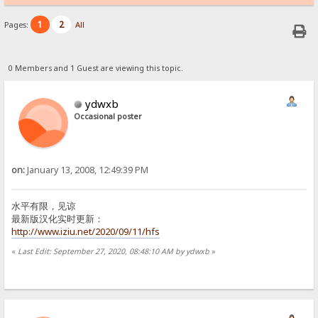
1
2
Pages:
All
0 Members and 1 Guest are viewing this topic.
ydwxb
Occasional poster
on:
January 13, 2008, 12:49:39 PM
水平有限，见谅
最新版汉化实时更新：
http://www.iziu.net/2020/09/11/hfs
«
Last Edit: September 27, 2020, 08:48:10 AM by ydwxb
»