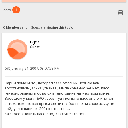
1
Pages:
0 Members and 1 Guest are viewing this topic.
Egor
Guest
on:
January 24, 2007, 03:07:58 PM
Парни поможите , потерял пасс от аськи незнаю как
восстановить , аська угнаная , мыла коненчо же нет , пасс
генерированый и остался в текстовике на мёртвом винте.
Вообщем у меня &RQ , вбил туда когдато пасс он логинится
автоматом , но как крыса слетит , я больше на свою аську не
войду , я в панике , 300+ контактов ...
Как восстановить пасс ? подскажите пжалста ...