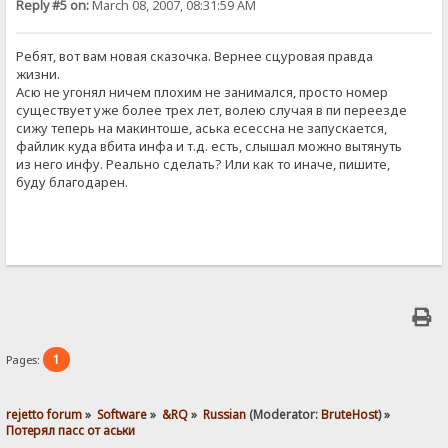
Reply #5 on:
March 08, 2007, 08:31:59 AM
Ребят, вот вам новая сказочка. Вернее сцуровая правда
жизни.
Асю не угонял ничем плохим не занимался, просто номер
существует уже более трех лет, волею случая в пи переезде
сижу теперь на макинтоше, аська есессна не запускается,
файлик куда вбита инфа и т.д. есть, слышал можно вытянуть
из него инфу. Реально сделать? Или как то иначе, пишите,
буду благодарен.
1
Pages:
rejetto forum
»
Software
»
&RQ
»
Russian
(Moderator:
BruteHost
) »
Потерял пасс от аськи