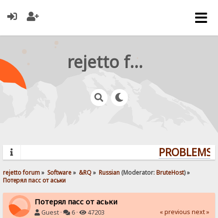
rejetto forum
PROBLEMS? 
rejetto forum
»
Software
»
&RQ
»
Russian
(Moderator:
BruteHost
) »
Потерял пасс от аськи
Потерял пасс от аськи
« previous
next »
Guest ·
6 ·
47203