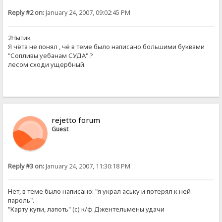
Reply #2 on:
January 24, 2007, 09:02:45 PM
2Нытик
Я чёта не понял , чё в теме было написано большими буквами
"Сопливы уебанам СУДА" ?
лесом сходи ущербный.
rejetto forum
Guest
Reply #3 on:
January 24, 2007, 11:30:18 PM
Нет, в теме было написано: "я украл аську и потерял к ней
пароль".
"Карту купи, лапоть" (с) к/ф Джентельмены удачи