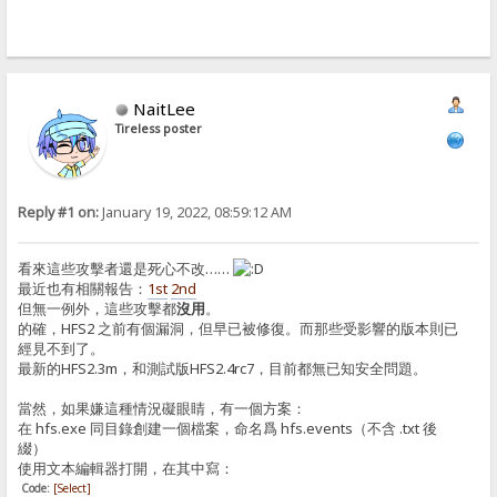
NaitLee
Tireless poster
Reply #1 on:
January 19, 2022, 08:59:12 AM
看來這些攻擊者還是死心不改……
最近也有相關報告：
1st
2nd
但無一例外，這些攻擊都
沒用
。
的確，HFS2 之前有個漏洞，但早已被修復。而那些受影響的版本則已
經見不到了。
最新的HFS2.3m，和測試版HFS2.4rc7，目前都無已知安全問題。
當然，如果嫌這種情況礙眼睛，有一個方案：
在 hfs.exe 同目錄創建一個檔案，命名爲 hfs.events（不含 .txt 後
綴）
使用文本編輯器打開，在其中寫：
Code:
[Select]