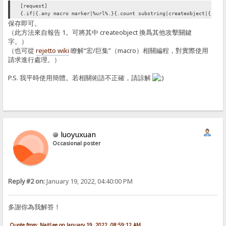
[request]
{.if|{.any macro marker|%url%.}{.count substring|createobject|{.low
保存即可。
（此方法來自報告 1。可將其中 createobject 換爲其他攻擊關鍵
字。）
（也可從
rejetto wiki
瞭解“宏/巨集”（macro）相關編程，對實際使用
請求進行處理。）
P.S. 我平時使用簡體。若相關術語不正確，請諒解
luoyuxuan
Occasional poster
Reply #2 on:
January 19, 2022, 04:40:00 PM
多謝你為我解答！
Quote from: NaitLee on January 19, 2022, 08:59:12 AM