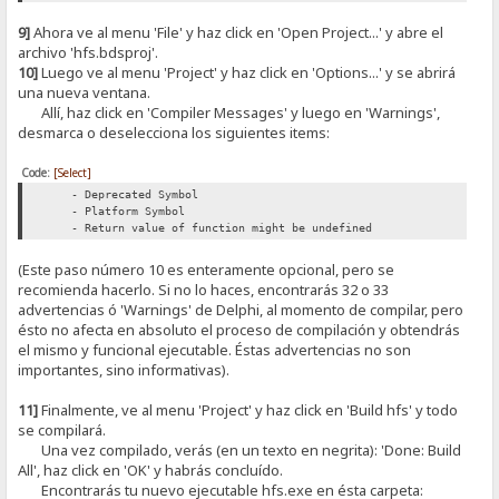
9]
Ahora ve al menu 'File' y haz click en 'Open Project...' y abre el
archivo 'hfs.bdsproj'.
10]
Luego ve al menu 'Project' y haz click en 'Options...' y se abrirá
una nueva ventana.
Allí, haz click en 'Compiler Messages' y luego en 'Warnings',
desmarca o deselecciona los siguientes items:
Code:
[Select]
- Deprecated Symbol
- Platform Symbol
- Return value of function might be undefined
(Este paso número 10 es enteramente opcional, pero se
recomienda hacerlo. Si no lo haces, encontrarás 32 o 33
advertencias ó 'Warnings' de Delphi, al momento de compilar, pero
ésto no afecta en absoluto el proceso de compilación y obtendrás
el mismo y funcional ejecutable. Éstas advertencias no son
importantes, sino informativas).
11]
Finalmente, ve al menu 'Project' y haz click en 'Build hfs' y todo
se compilará.
Una vez compilado, verás (en un texto en negrita): 'Done: Build
All', haz click en 'OK' y habrás concluído.
Encontrarás tu nuevo ejecutable hfs.exe en ésta carpeta: