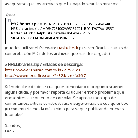
asegurarse que los archivos que ha bajado sean los mismos:
Quote
hfs2.3m.src.zip
/ MD5: AE2C3025B36FFF2BC72DB5FF7784C4BD
HFS.Libraries.zip
/ MD5: 7751002A930B7C211BFC1F9C7AA1853C
PortableTurboDelphiLiteInstaller10d.exe
/ MD5:
9B24FA6BD91FAF9ACA8AEA78B90AEF07
(Puedes utilizar el freeware
HashCheck
para verificar las sumas de
comprobación MD5 de los archivos que has descargado)
» HFS.Libraries.zip / Enlaces de descarga:
https://www.4shared.com/s/fsY2jRS7Tda
http://www.mediafire.com/?z32tkfzezfx36i7
Siéntete libre de dejar cualquier comentario o pregunta si tienes
alguna duda, y por favor reporta cualquier error o problema que
encuentres al momento de compilar. Se aprecia todo tipo de
comentarios, críticas constructivas, o sugerencias de cualquier tipo
(tu comentario me da más ánimo para seguir publicando nuevos
tutoriales).
Saludos,
Leo.-