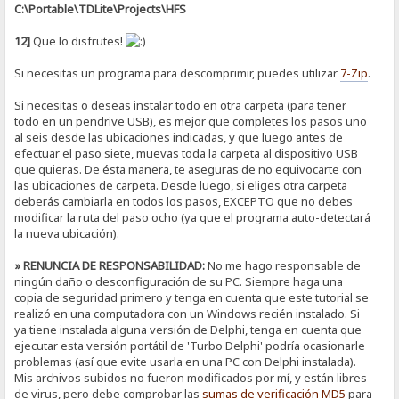
C:\Portable\TDLite\Projects\HFS
12]
Que lo disfrutes!
Si necesitas un programa para descomprimir, puedes utilizar
7-Zip
.
Si necesitas o deseas instalar todo en otra carpeta (para tener
todo en un pendrive USB), es mejor que completes los pasos uno
al seis desde las ubicaciones indicadas, y que luego antes de
efectuar el paso siete, muevas toda la carpeta al dispositivo USB
que quieras. De ésta manera, te aseguras de no equivocarte con
las ubicaciones de carpeta. Desde luego, si eliges otra carpeta
deberás cambiarla en todos los pasos, EXCEPTO que no debes
modificar la ruta del paso ocho (ya que el programa auto-detectará
la nueva ubicación).
» RENUNCIA DE RESPONSABILIDAD:
No me hago responsable de
ningún daño o desconfiguración de su PC. Siempre haga una
copia de seguridad primero y tenga en cuenta que este tutorial se
realizó en una computadora con un Windows recién instalado. Si
ya tiene instalada alguna versión de Delphi, tenga en cuenta que
ejecutar esta versión portátil de 'Turbo Delphi' podría ocasionarle
problemas (así que evite usarla en una PC con Delphi instalada).
Mis archivos subidos no fueron modificados por mí, y están libres
de virus, pero debe comprobar las
sumas de verificación
MD5
para