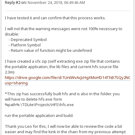
Reply #2 on:
November 24, 2018, 06:49:46 AM
I have tested it and can confirm that this process works.
I will not that the warning messages were not 100% necessary to
disable:
- Deprecated Symbol
- Platform Symbol
- Return value of function might be undefined
I have created a sfx zip (self extracting exe zip file that contains
the portable application, the lib files and current hfs source file
2.3m)
https://drive.google.com/file/d/1UntWvAcJcHgXMoHD14ThB7SQy2NGy
usp=sharing
*This zip has successfully built hfs and is also in the folder. you
will have to delete hfs.exe form
%path% \TDLite\Projects\HFS\hfs.exe
run the portable application and build.
Thank you Leo for this, I will now be able to review the code a bit
easier and may find the kink in the chain from my previous attempt