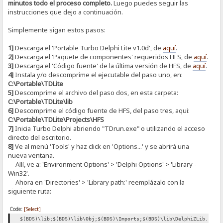
minutos todo el proceso completo.
Luego puedes seguir las
instrucciones que dejo a continuación.
Simplemente sigan estos pasos:
1]
Descarga el 'Portable Turbo Delphi Lite v1.0d', de
aquí
.
2]
Descarga el 'Paquete de componentes' requeridos HFS, de
aquí
.
3]
Descarga el 'Código fuente' de la última versión de HFS, de
aquí
.
4]
Instala y/o descomprime el ejecutable del paso uno, en:
C:\Portable\TDLite
5]
Descomprime el archivo del paso dos, en esta carpeta:
C:\Portable\TDLite\lib
6]
Descomprime el código fuente de HFS, del paso tres, aqui:
C:\Portable\TDLite\Projects\HFS
7]
Inicia Turbo Delphi abriendo "TDrun.exe" o utilizando el acceso
directo del escritorio.
8]
Ve al menú 'Tools' y haz click en 'Options...' y se abrirá una
nueva ventana.
Allí, ve a: 'Environment Options' > 'Delphi Options' > 'Library -
Win32'.
Ahora en 'Directories' > 'Library path:' reemplázalo con la
siguiente ruta:
Code:
[Select]
$(BDS)\lib;$(BDS)\lib\Obj;$(BDS)\Imports;$(BDS)\lib\DelphiZLib.128;