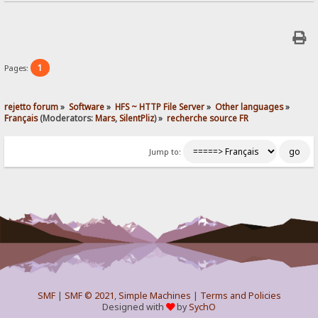
1
Pages:
rejetto forum
»
Software
»
HFS ~ HTTP File Server
»
Other languages
»
Français
(Moderators:
Mars
,
SilentPliz
) »
recherche source FR
Jump to:
SMF
|
SMF © 2021
,
Simple Machines
|
Terms and Policies
Designed with
by
SychO