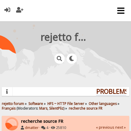
rejetto forum
PROBLEMS? 
rejetto forum
»
Software
»
HFS ~ HTTP File Server
»
Other languages
»
Français
(Moderators:
Mars
,
SilentPliz
) »
recherche source FR
recherche source FR
« previous
next »
dmatter
·
4 ·
25810