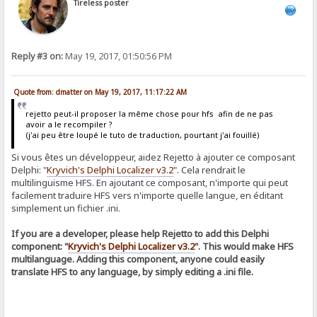
Tireless poster
Reply #3 on:
May 19, 2017, 01:50:56 PM
Quote from: dmatter on May 19, 2017, 11:17:22 AM
rejetto peut-il proposer la même chose pour hfs afin de ne pas
avoir a le recompiler ?
(j'ai peu être loupé le tuto de traduction, pourtant j'ai fouillé)
Si vous êtes un développeur, aidez Rejetto à ajouter ce composant
Delphi: "
Kryvich's Delphi Localizer v3.2
". Cela rendrait le
multilinguisme HFS. En ajoutant ce composant, n'importe qui peut
facilement traduire HFS vers n'importe quelle langue, en éditant
simplement un fichier .ini.
If you are a developer, please help Rejetto to add this Delphi
component: "
Kryvich's Delphi Localizer v3.2
". This would make HFS
multilanguage. Adding this component, anyone could easily
translate HFS to any language, by simply editing a .ini file.