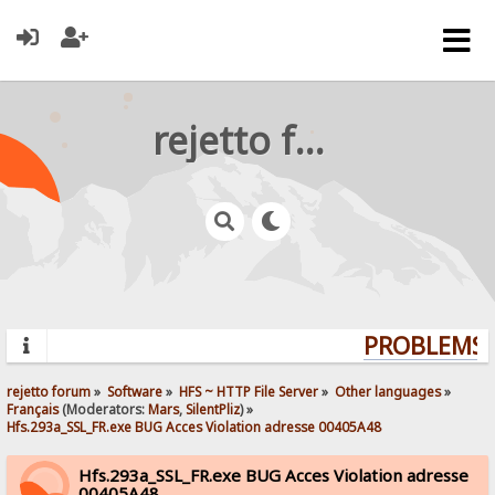
rejetto forum
PROBLEMS? 
rejetto forum
»
Software
»
HFS ~ HTTP File Server
»
Other languages
»
Français
(Moderators:
Mars
,
SilentPliz
) »
Hfs.293a_SSL_FR.exe BUG Acces Violation adresse 00405A48
Hfs.293a_SSL_FR.exe BUG Acces Violation adresse
00405A48