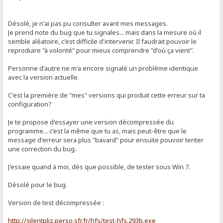
Désolé, je n'ai pas pu consulter avant mes messages.
Je prend note du bug que tu signales... mais dans la mesure où il
semble aléatoire, c'est difficile d'intervenir. Il faudrait pouvoir le
reproduire "à volonté" pour mieux comprendre "d'où ça vient".
Personne d'autre ne m'a encore signalé un problème identique
avec la version actuelle.
C'est la première de "mes" versions qui produit cette erreur sur ta
configuration?
Je te propose d'essayer une version décompressée du
programme... c'est la même que tu as, mais peut-être que le
message d'erreur sera plus "bavard" pour ensuite pouvoir tenter
une correction du bug..
J'essaie quand à moi, dès que possible, de tester sous Win 7.
Désolé pour le bug.
Version de test décompressée :
http://silentpliz.perso.sfr.fr/hfs/test-hfs.293b.exe