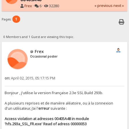
« previous
next »
Frex
·
6 ·
32280
1
Pages:
0 Members and 1 Guest are viewing this topic.
Frex
Occasional poster
on:
April 02, 2015, 05:17:15 PM
Bonjour , j'utilise la version Française 2.3e SSL Build 293b.
A plusieurs reprises et de manière aléatoire, ou à la connexion
d'un utilisateur, j’ai l'
erreur
suivante :
Access violation at adresses 00405A48 in module
'hfs.293a_SSL_FR.exe' Read of adress 00000053