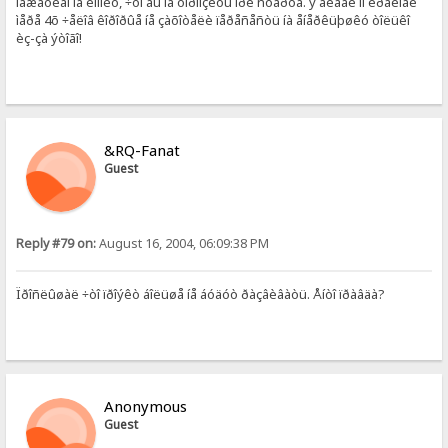
íàæàòèåì íà êíîïêó, ÷òî áû íå òîðìîçèòü ïðè ñòàðòå. ÿ âèäåë ïî êðàéíåé
ìåðå 4õ ÷åëîâ êîðîðûå íå çàõîòåëè ïåðåñåñòü íà åíåðêüþøêó òîëüêî
èç-çà ýòîãî!
&RQ-Fanat
Guest
Reply #79 on:
August 16, 2004, 06:09:38 PM
Ïðîñëûøàë ÷òî ïðîýêò áîëüøå íå áóäóò ðàçâèâàòü. Åíòî ïðàâäà?
Anonymous
Guest