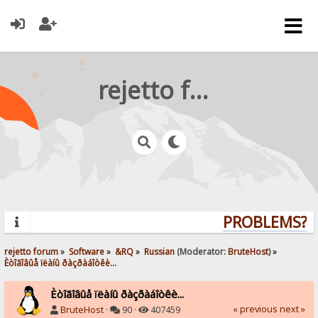
rejetto forum
PROBLEMS? QU
rejetto forum
»
Software
»
&RQ
»
Russian
(Moderator:
BruteHost
) »
Èòîãîâûå ïëàíû ðàçðàáîòêè...
Èòîãîâûå ïëàíû ðàçðàáîòêè...
« previous
next »
BruteHost
·
90 ·
407459