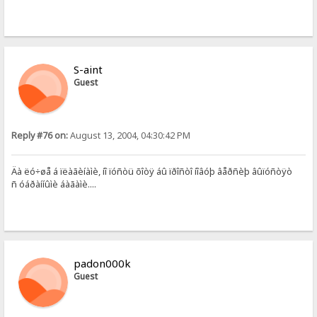
S-aint
Guest
Reply #76 on:
August 13, 2004, 04:30:42 PM
Äà ëó÷øå á ïëàãèíàìè, íî ïóñòü õîòÿ áû ïðîñòî íîâóþ âåðñèþ âûïóñòÿò
ñ óáðàííûìè áàãàìè....
padon000k
Guest