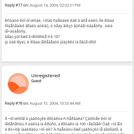
Reply #77 on:
August 14, 2004, 02:02:31 PM
êñòàòè êòî òî ïèñàë, ÷òîáû ñäåëàëè êàê â àñå ëàéò, ìîë êîãäà
ñîáåñåäíèê âîîäèò áóêâû, ó òåáÿ âíèçó âûñâå÷èâàåòñÿ.. òèïà
ïå÷àòàåòñÿ..
âåäü ýòî ìîæíî â ïðîòîêîëå 9 è 10?
(ÿ òàê ïîíÿë), è êîãäà ïåðåâåäóò ýíäýðêó íà íîâûå ïðîòî
Unregistered
Guest
Reply #78 on:
August 15, 2004, 10:33:44 AM
À ÷òî ïëîõîãî â çàãðóçêè êîíòàêòà ñ ñåðâàêà? Çàõîòåë êòî-òî
ïåðåñåñòü ñ ëàéòà íà êðûñó, à êîíòàêò íà 100 ÷åëîâåê! Òàê ÷òî åìó
â ðó÷íóþ íàáèðàòü ÷òî-ëè? À ñäåëàòü ìîæíî çàãðóçêó íå àâòîìàòîì, à