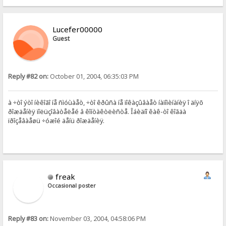
Lucefer00000
Guest
Reply #82 on:
October 01, 2004, 06:35:03 PM
à ÷òî ýòî íèêîãî íå ñìóùàåò, ÷òî êðûñà íå ïîêàçûâàåò íàïîìèíàíèÿ î äíÿõ
ðîæäåíèÿ ïîëüçîâàòåëåé â êîíòàêòëèñòå. Îáèäíî êàê-òî êîãäà
ïðîçåâàåøü ÷óæîé äåíü ðîæäåíèÿ.
freak
Occasional poster
Reply #83 on:
November 03, 2004, 04:58:06 PM