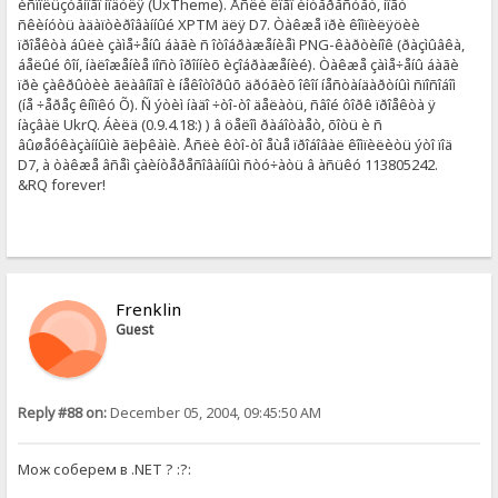
èñïîëüçóåìîãî ìîäóëÿ (UxTheme). Åñëè êîãî èíòåðåñóåò, ìîãó
ñêèíóòü àäàïòèðîâàííûé XPTM äëÿ D7. Òàêæå ïðè êîìïèëÿöèè
ïðîåêòà áûëè çàìå÷åíû áàãè ñ îòîáðàæåíèåì PNG-êàðòèíîê (ðàçìûâêà,
áåëûé ôîí, íàëîæåíèå ïîñò îðîííèõ èçîáðàæåíèé). Òàêæå çàìå÷åíû áàãè
ïðè çàêðûòèè ãëàâíîãî è íåêîòîðûõ äðóãèõ îêîí íåñòàíäàðòíûì ñïîñîáîì
(íå ÷åðåç êíîïêó Õ). Ñ ýòèì íàäî ÷òî-òî äåëàòü, ñâîé ôîðê ïðîåêòà ÿ
íàçâàë UkrQ. Áèëä (0.9.4.18:) ) â öåëîì ðàáîòàåò, õîòü è ñ
âûøåóêàçàííûìè ãëþêàìè. Åñëè êòî-òî åùå ïðîáîâàë êîìïèëèòü ýòî ïîä
D7, à òàêæå âñåì çàèíòåðåñîâàííûì ñòó÷àòü â àñüêó 113805242.
&RQ forever!
Frenklin
Guest
Reply #88 on:
December 05, 2004, 09:45:50 AM
Мож соберем в .NET ? :?: