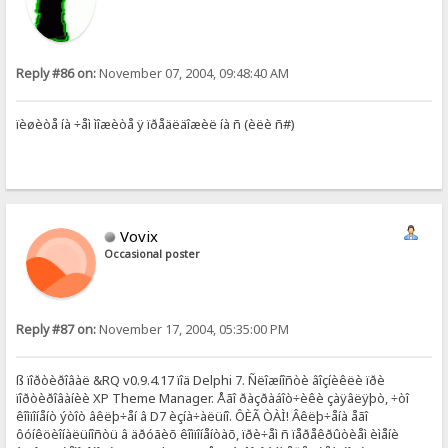
Reply #86 on:
November 07, 2004, 09:48:40 AM
ïèøèòå íà ÷åì ìîæèòå ÿ ïðåäëäîæèë íà ñ (èëè ñ#)
Vovix
Occasional poster
Reply #87 on:
November 17, 2004, 05:35:00 PM
ß ïîðòèðîâàë &RQ v0.9.4.17 ïîä Delphi 7. Ñëîæíîñòè âîçíèêëè ïðè
ïîðòèðîâàíèè XP Theme Manager. Åãî ðàçðàáîò÷èêè çàÿâëÿþò, ÷òî
êîìïîíåíò ýòîò âêëþ÷åí â D7 èçíà÷àëüíî. ÔÈÃ ÒÀÌ! Âêëþ÷åíà åãî
ôóíêöèîíàëüíîñòü â äðóãèõ êîìïîíåíòàõ, ïðè÷åì ñ ïåðåêðûòèåì èìåíè