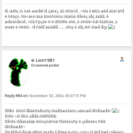
íå, íàðîä, ìû òàê äàëåêî íå çàéä¸ì, âû õîòèòå , ÷òîá â &RQ-øêå áûëî âñå
è ñðàçó, ñíà÷àëà íàäà âûïóñòèòü íàìàíûé ðåëèç áåç áàãîâ, è
æåëàòåëüíî, ÷òîá îí þçàë 9-é ïðîòîêîë àñè, è óñòîé÷èâî ðàáîòàë, à
ïëàãè è ñêèíû - íå ñàìîå ãëàâíîå ........õîòÿ è áåç íèõ òîæå íåçÿ
Lion1981
Occasional poster
Reply #84 on:
November 03, 2004, 05:07:15 PM
Ïîìîåìó íèêòî íåìîáèðàåòüñÿ ïîääåðæèâàòü äàëüøå ìåñåíäæåð !
Ïîòîìó ÷òî íåòó äåíåã (ñïîíîñîðîâ)
Ïîåòîìó ïðåäëàãàþ èíòóçèàñòàì ñîáðàòüñÿ è çäåëàòü ñâîé
ìåñåíäæåð !
Ýòî êîíå÷íî íåòàê ïðîñòî áóäåò íî åñëè ïî÷óòü ÷óòü òî âñå ìîæíî çäåëàòü