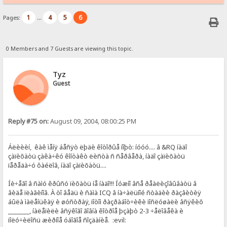
1
4
5
6
Pages:
...
0 Members and 7 Guests are viewing this topic.
Tyz
Guest
Reply #75 on:
August 09, 2004, 08:00:25 PM
Áëèèèí, êàê ìåíÿ áåñÿò ëþäè êîòîðûå íîþò: íóóó.... â &RQ íàäî
çàïèõàòü çàêà÷êó êîíòàêò ëèñòà ñ ñåðâåðà, íàäî çàïèõàòü
ïåðåäà÷ó ôàéëîâ, íàäî çàïèõàòü....
Íè÷åãî â ñàìó êðûñó ïèõàòü íå íàäî!!! Íóæíî âñå ðåàëèçîâûâàòü â
âèäå ïëàãèíîâ. À òî âåäü è ñàìà ICQ â íà÷àëüíîé ñòàäèè ðàçâèòèÿ
áûëà ìàëåíüêàÿ è øóñòðàÿ, ïîòîì ðàçðàáîò÷èêè ïîñëóøàëè âñÿêèõ
_______, íàëåïèëè âñÿêîãî ãîâíà êîòðîå þçàþò 2-3 ÷åëîâåêà è
ïîëó÷èëîñü æèðíîå óáîãîå ñîçäàíèå. :evil: