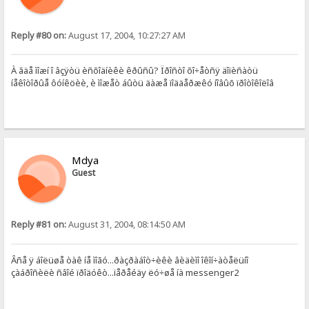
Reply #80 on:
August 17, 2004, 10:27:27 AM
À ãäå ìîæí î âçÿòü èñõîäíèêè êðûñû? Ïðîñòî õî÷åòñÿ äîïèñàòü
íåêîòîðûå ôóíêöèè, è ìîæåò áûòü äàæå ïîääåðæêó íîâûõ ïðîòîêîëîâ
Mdya
Guest
Reply #81 on:
August 31, 2004, 08:14:50 AM
Âñå ÿ áîëüøå òàê íå ìîãó...ðàçðàáîò÷èêè âèäèìî îêîí÷àòåëüíî
çàáðîñèëè ñâîé ïðîäóêò...ïåðåéäy ëó÷øå íà messenger2