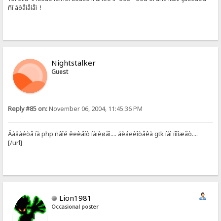
ñî âðåìåíåì !
Nightstalker
Guest
Reply #85 on:
November 06, 2004, 11:45:36 PM
Äàâàéòå íà php ñâîé êëèåíò íàïèøåì.... áèáëèîòåêà gtk íàì ïîìîæåò....
[/url]
Lion1981
Occasional poster