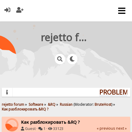
rejetto forum
PROBLEMS?
rejetto forum
»
Software
»
&RQ
»
Russian
(Moderator:
BruteHost
) »
Как разблокировать &RQ ?
Как разблокировать &RQ ?
« previous
next »
Guest ·
1 ·
33123