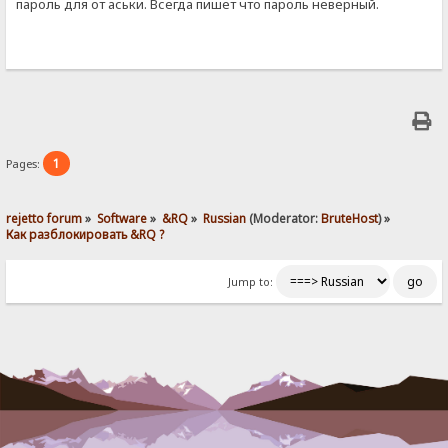
пароль для от аськи. Всегда пишет что пароль неверный.
1
Pages:
rejetto forum
»
Software
»
&RQ
»
Russian
(Moderator:
BruteHost
) »
Как разблокировать &RQ ?
Jump to: