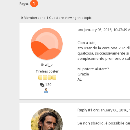
1
Pages:
0 Members and 1 Guest are viewing this topic.
on:
January 05, 2016, 10:47:49 
Ciao a tutti,
sto usando la versione 2.3g di 
qualcosa, successivamente si p
semplicemente premendo sul bo
al_z
Mi potete aiutare?
Tireless poster
Grazie
AL
120
Reply #1 on:
January 06, 2016, 
Se non sbaglio, è possibile c