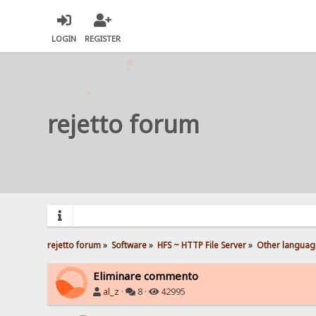
LOGIN
REGISTER
rejetto forum
rejetto forum
»
Software
»
HFS ~ HTTP File Server
»
Other languag
Eliminare commento
al_z
·
8 ·
42995