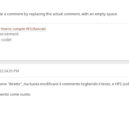
ete a comment by replacing the actual comment, with an empty space.
/
How to compile HFS (Tutorial)
dorsement.
 code!
02:24:35 PM
ne "diretto", ma basta modificare il commento togliendo il testo, e HFS (sol
mento come vuoto.