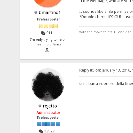
If the webpage, who are you 
It sounds like a file permission 
bmartino1
*Double check HFS GUI - user a
Tireless poster
With the move to hfs 3.0 and gith
911
I'm only trying to help i
mean no offense.
Reply #5 on:
January 13, 2016, 
sulla barra inferiore della fin
rejetto
Administrator
Tireless poster
13527