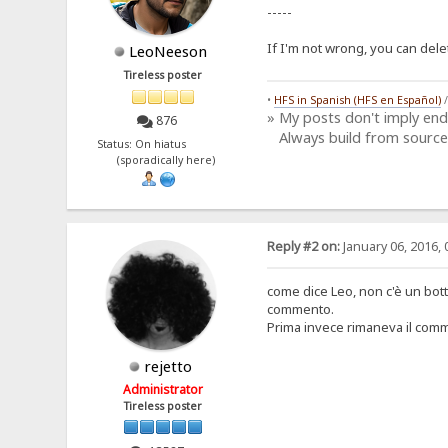
-----
If I'm not wrong, you can del
LeoNeeson
Tireless poster
•
HFS in Spanish (HFS en Español)
» My posts don't imply en
876
Always build from source
Status: On hiatus
(sporadically here)
Reply #2 on:
January 06, 2016, 
come dice Leo, non c'è un botto
commento.
Prima invece rimaneva il com
rejetto
Administrator
Tireless poster