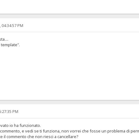
, 04:34:57 PM
ta....
 template".
6:27:35 PM
vato io ha funzionato.
commento, e vedi se ti funziona, non vorrei che fosse un problema di perme
nte il commento che non riesci a cancellare?