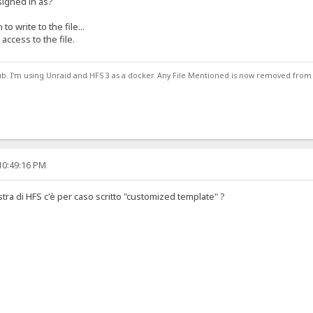
signed in as?
to write to the file...
ccess to the file.
ub. I'm using Unraid and HFS 3 as a docker. Any File Mentioned is now removed from
10:49:16 PM
estra di HFS c'è per caso scritto "customized template" ?