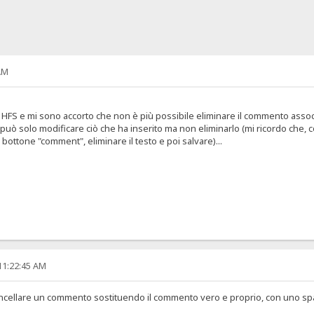
AM
HFS e mi sono accorto che non è più possibile eliminare il commento associato
uò solo modificare ciò che ha inserito ma non eliminarlo (mi ricordo che, c
ttone "comment", eliminare il testo e poi salvare)...
11:22:45 AM
ancellare un commento sostituendo il commento vero e proprio, con uno sp