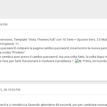
36 PM
ma versione, Template "Vista Themes Full" con 10 Temi + Opzioni Vers. 3.5 M
 Explorer 11.
 password compare la pagina cambio password, inseriscono la nuova passwo
scritta "Proibito".
 sembra aver preso il cambio password. ma una volta fatto, la volta dopo r
fare per farlo funzionare e risolvere il problema ?
Prima, mi ricordo
5, 06:19:56 PM
ord e ci reindirizza facendo attendere 60 secondi, poi per cambiare nuo