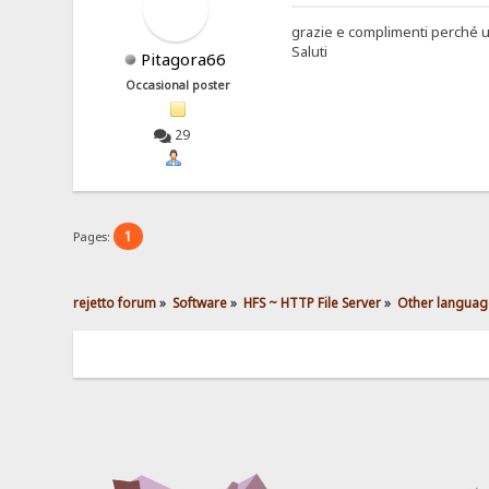
grazie e complimenti perché us
Saluti
Pitagora66
Occasional poster
29
1
Pages:
rejetto forum
»
Software
»
HFS ~ HTTP File Server
»
Other languag