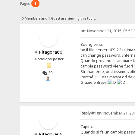
1
Pages:
0 Members and 1 Guest are viewing this topic.
on:
November 21, 2015, 05:53:
Buongiorno,
ho il file server HFS 2.3 ulti
Pitagora66
can change password, Internet
Occasional poster
Quando provano a cambiare la
cambia password viene fuori la 
Stranamente, pochissime volte
29
Perché ?? Cosa manca od devo 
Grazie e Bravi!
Reply #1 on:
November 21, 201
Capito....
Quando si fa un cambio passw
Pitagora66