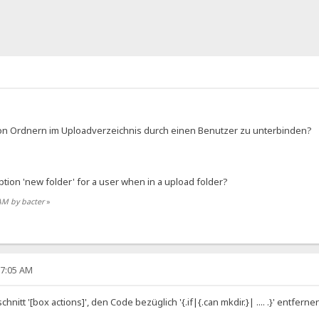
n von Ordnern im Uploadverzeichnis durch einen Benutzer zu unterbinden?
 option 'new folder' for a user when in a upload folder?
 AM by bacter
»
27:05 AM
nitt '[box actions]', den Code bezüglich '{.if|{.can mkdir.}| .... .}' entfern