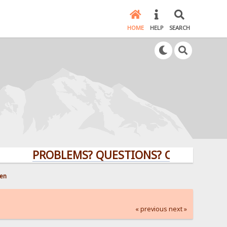
HOME
HELP
SEARCH
PROBLEMS? QUESTIONS? CLICK HERE!
len
« previous
next »