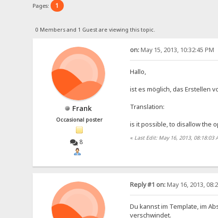
1
Pages:
0 Members and 1 Guest are viewing this topic.
on:
May 15, 2013, 10:32:45 PM
Hallo,
ist es möglich, das Erstelle
Translation:
Frank
Occasional poster
is it possible, to disallow the
«
Last Edit: May 16, 2013, 08:18:03
8
Reply #1 on:
May 16, 2013, 08:
Du kannst im Template, im Absch
verschwindet.