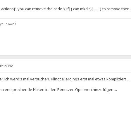
actions]', you can remove the code '{.if|{.can mkdir.}| .... .} to remove then 
your own !
36:19 PM
, ich werd's mal versuchen. Klingt allerdings erst mal etwas kompliziert ...
einen entsprechende Haken in den Benutzer-Optionen hinzufügen ...