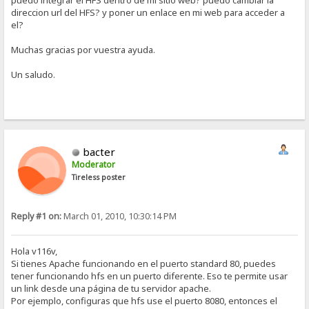
puedo integrar el HFS dentro de mi sitio web? puedo cambiar la
direccion url del HFS? y poner un enlace en mi web para acceder a
el?
Muchas gracias por vuestra ayuda.
Un saludo.
bacter
Moderator
Tireless poster
Reply #1 on:
March 01, 2010, 10:30:14 PM
Hola v116v,
Si tienes Apache funcionando en el puerto standard 80, puedes
tener funcionando hfs en un puerto diferente. Eso te permite usar
un link desde una página de tu servidor apache.
Por ejemplo, configuras que hfs use el puerto 8080, entonces el