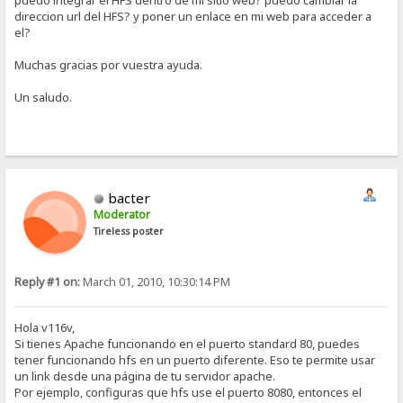
puedo integrar el HFS dentro de mi sitio web? puedo cambiar la
direccion url del HFS? y poner un enlace en mi web para acceder a
el?
Muchas gracias por vuestra ayuda.
Un saludo.
bacter
Moderator
Tireless poster
Reply #1 on:
March 01, 2010, 10:30:14 PM
Hola v116v,
Si tienes Apache funcionando en el puerto standard 80, puedes
tener funcionando hfs en un puerto diferente. Eso te permite usar
un link desde una página de tu servidor apache.
Por ejemplo, configuras que hfs use el puerto 8080, entonces el