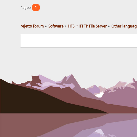
1
Pages:
rejetto forum
»
Software
»
HFS ~ HTTP File Server
»
Other languag