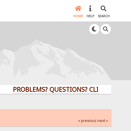
HOME
HELP
SEARCH
PROBLEMS? QUESTIONS? CLICK HERE!
« previous
next »