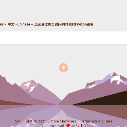
es
»
中文 - Chinese
»
怎么修改网页访问的时候的favicon图标
SMF
|
SMF © 2021
,
Simple Machines
|
Terms and Policies
Designed with
by
SychO