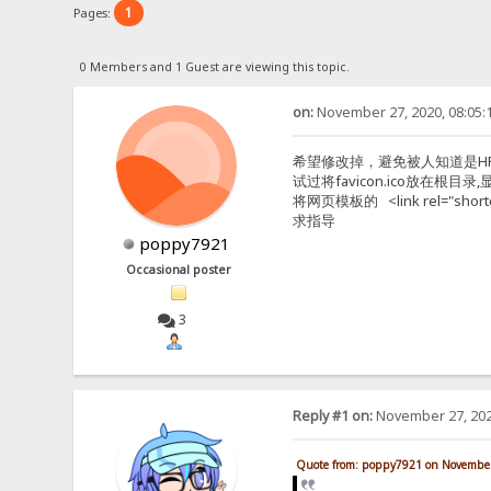
1
Pages:
0 Members and 1 Guest are viewing this topic.
on:
November 27, 2020, 08:05:
希望修改掉，避免被人知道是H
试过将favicon.ico放在根目录
将网页模板的 <link rel="short
求指导
poppy7921
Occasional poster
3
Reply #1 on:
November 27, 202
Quote from: poppy7921 on November