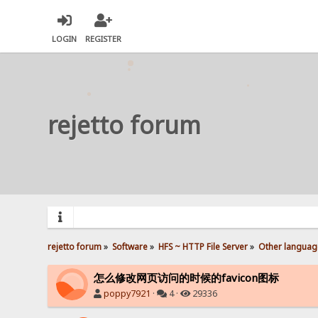
LOGIN
REGISTER
rejetto forum
rejetto forum
»
Software
»
HFS ~ HTTP File Server
»
Other languag
怎么修改网页访问的时候的favicon图标
poppy7921
·
4 ·
29336