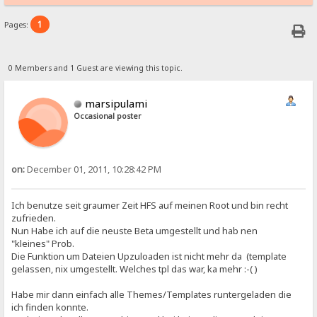
1
Pages:
0 Members and 1 Guest are viewing this topic.
marsipulami
Occasional poster
on:
December 01, 2011, 10:28:42 PM
Ich benutze seit graumer Zeit HFS auf meinen Root und bin recht
zufrieden.
Nun Habe ich auf die neuste Beta umgestellt und hab nen
"kleines" Prob.
Die Funktion um Dateien Upzuloaden ist nicht mehr da (template
gelassen, nix umgestellt. Welches tpl das war, ka mehr :-( )
Habe mir dann einfach alle Themes/Templates runtergeladen die
ich finden konnte.