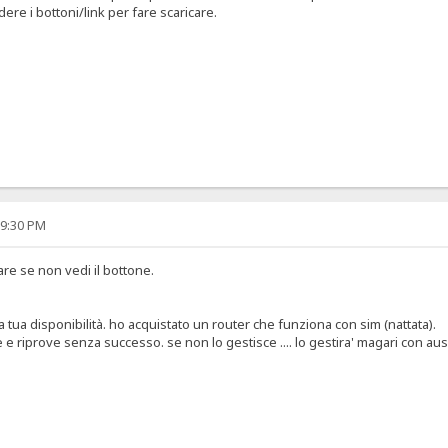
ere i bottoni/link per fare scaricare.
09:30 PM
care se non vedi il bottone.
a tua disponibilità. ho acquistato un router che funziona con sim (nattata).
 e riprove senza successo. se non lo gestisce .... lo gestira' magari con ausi