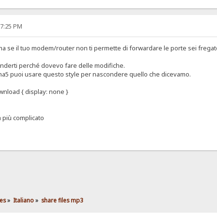
57:25 PM
ma se il tuo modem/router non ti permette di forwardare le porte sei frega
nderti perché dovevo fare delle modifiche.
alpha5 puoi usare questo style per nascondere quello che dicevamo.
nload { display: none }
a più complicato
es
»
Italiano
»
share files mp3