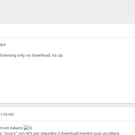
cipo
 listening only. no download, no zip
11:58 AM
 forum italiano
 "sicuro" con HFS per impedire il download mentre puoi ascoltare.