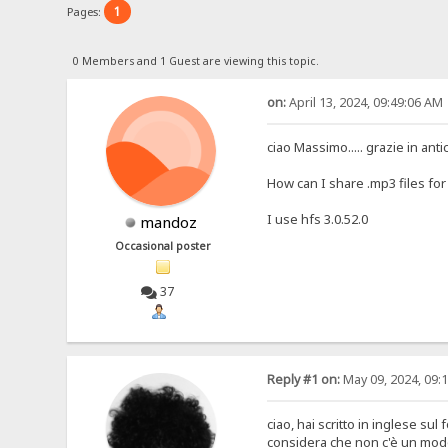
1
Pages:
0 Members and 1 Guest are viewing this topic.
on:
April 13, 2024, 09:49:06 AM
ciao Massimo..... grazie in anti
How can I share .mp3 files for
I use hfs 3.0.52.0
mandoz
Occasional poster
37
Reply #1 on:
May 09, 2024, 09:
ciao, hai scritto in inglese sul
considera che non c'è un modo