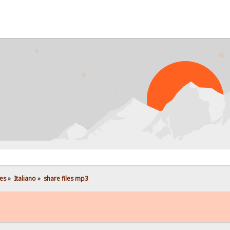
es
»
Italiano
»
share files mp3