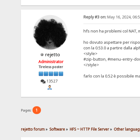
Reply #3 on:
May 16, 2024, 06:
hfs non ha problemi col NAT, 
ho dovuto aspettare per rispo
con la 0.53.0 a partire dalla 
<style>
rejetto
#zip-button, #menu-entry-dow
Administrator
</style>
Tireless poster
farlo con la 0.52 è possibile m
13527
1
Pages:
rejetto forum
»
Software
»
HFS ~ HTTP File Server
»
Other languag