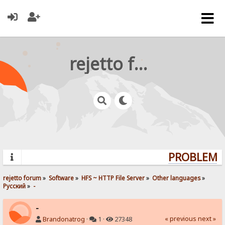
rejetto forum
PROBLEMS?
rejetto forum
»
Software
»
HFS ~ HTTP File Server
»
Other languages
»
Pусский
»
-
-
« previous
next »
Brandonatrog
·
1 ·
27348