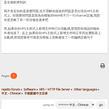
是全都析辨到的
我不肯定你的是甚麼問題,也不理解你描迷的問題是否出現在HFS主程
式上, 但我覺得問題是因為你模板的html有不只一行charset定義,我想
你是忽略了有一些沒修改過來吧
而,如果你在HFS主程式上新增文件時已出現亂碼,那我想你就該回報給
作者知道了 ; 反之,如果你在HFS主程式上新增文件時正常而在瀏覧器上
出亂碼,那我想最有可能是你模板上忽略修改了一些編碼定義句子
1
Pages:
rejetto forum
»
Software
»
HFS ~ HTTP File Server
»
Other languages
»
中文 - Chinese
»
不能新建中文目录
Jump to: