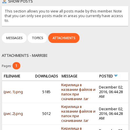
SHOW POSTS
This section allows you to view all posts made by this member. Note
that you can only see posts made in areas you currently have access
to.
MESSAGES
TOPICS
ATTACHMENTS
ATTACHMENTS - MARRIBI
1
Pages:
FILENAME
DOWNLOADS
MESSAGE
POSTED
Кирилица в
December 02,
названии файлов и
(рис.1).png
5185
2016, 06:44:28
папок при
AM
скачивании .tar
Кирилица в
December 02,
названии файлов и
(рис.2).png
5012
2016, 06:44:28
папок при
AM
скачивании .tar
Кирилица в